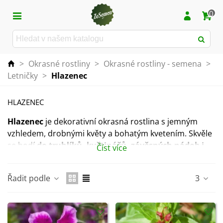
0
>
Okrasné rostliny
>
Okrasné rostliny - semena
>
Letničky
>
Hlazenec
HLAZENEC
Hlazenec
je dekorativní okrasná rostlina s jemným
vzhledem, drobnými květy a bohatým kvetením. Skvěle
se hodí
do truhlíků, květináčů, závěsných nádob i
Číst více
na okraje záhonů
.
Vytváří kompaktní, elegantní rostliny, které krásně
Řadit podle
3
vyniknou samostatně i v kombinaci s dalšími
letničkami
. Výsadbě dodají lehkost, barvu a přirozený
půvab.