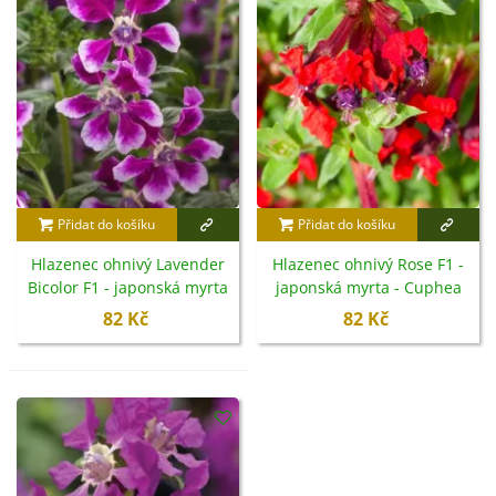
Semena hlazence jsou vhodná pro všechny, kdo hledají
méně okoukanou rostlinu
s dlouhou dobou kvetení
a
širokým využitím v okrasných výsadbách.
Přidat do košíku
Přidat do košíku
Hlazenec ohnivý Lavender
Hlazenec ohnivý Rose F1 -
Bicolor F1 - japonská myrta
japonská myrta - Cuphea
- Cuphea llavea - semena -
llavea - semena - 15 ks
82 Kč
82 Kč
15 ks