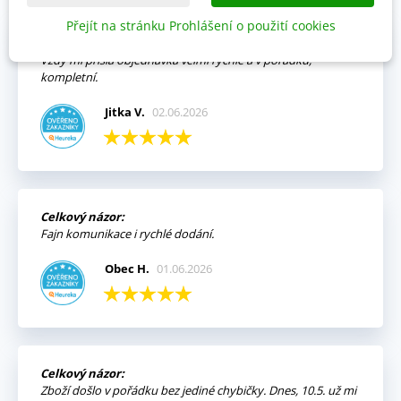
Přejít na stránku Prohlášení o použití cookies
Výhody:
Vždy mi přišla objednávka velmi rychle a v pořádku,
kompletní.
Jitka V.
02.06.2026
Celkový názor:
Fajn komunikace i rychlé dodání.
Obec H.
01.06.2026
Celkový názor:
Zboží došlo v pořádku bez jediné chybičky. Dnes, 10.5. už mi