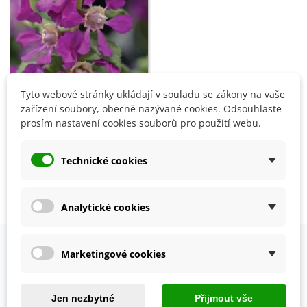
Tyto webové stránky ukládají v souladu se zákony na vaše
Přidat do košíku
zařízení soubory, obecně nazývané cookies. Odsouhlaste
prosím nastavení cookies souborů pro použití webu.
Hlazenec ohnivý Violet F1 -
japonská myrta - Cuphea
llavea - semena - 15 ks
Technické cookies
82 Kč
Zobrazení 1-3 z 3 položek
Analytické cookies
Marketingové cookies
OVĚŘENO NAŠIMI ZÁKAZNÍKY
Prohlédněte si vybraná hodnocení našich zákazníků.
Jen nezbytné
Přijmout vše