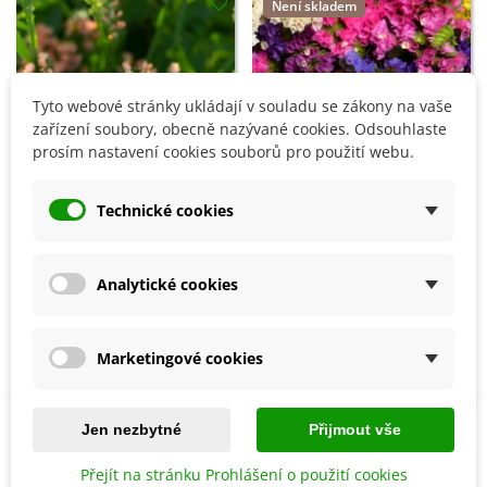
Není skladem
Tyto webové stránky ukládají v souladu se zákony na vaše
zařízení soubory, obecně nazývané cookies. Odsouhlaste
prosím nastavení cookies souborů pro použití webu.
Technické cookies
Přidat do košíku
Limonka chobotnatá směs
barev - Limonium sinuatum
Analytické cookies
Limonka chobotnatá apricot
- semena - 80 ks
31 Kč
- Limonium sinuatum -
semena - 30 ks
32 Kč
Marketingové cookies
Jen nezbytné
Přijmout vše
Není skladem
Není skladem
Přejít na stránku Prohlášení o použití cookies