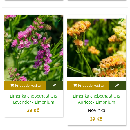
Přidat do košíku
Přidat do košíku
Limonka chobotnatá QIS
Limonka chobotnatá QIS
Lavender - Limonium
Apricot - Limonium
sinuatum - semena - 30 ks
sinuatum - semena - 30 ks
39 Kč
Novinka
39 Kč