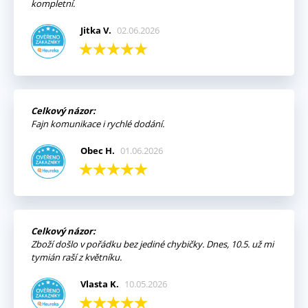
kompletní.
Jitka V.
02.06.2026
Celkový názor:
Fajn komunikace i rychlé dodání.
Obec H.
01.06.2026
Celkový názor:
Zboží došlo v pořádku bez jediné chybičky. Dnes, 10.5. už mi
tymián raší z květníku.
Vlasta K.
10.05.2026