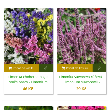
Přidat do košíku
Přidat do košíku
Limonka chobotnatá QIS
Limonka Suworova růžová -
směs barev - Limonium
Limonium suworowii -
sinuatum - semena - 50 ks
semena - 600 ks
46 Kč
29 Kč