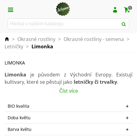
0
>
Okrasné rostliny
>
Okrasné rostliny - semena
>
Letničky
>
Limonka
LIMONKA
Limonka
je původem z Východní Evropy. Existují
kultivary, které se pěstují jako
letničky či trvalky
.
Číst více
Rostlina má ráda
slunečné stanoviště se suchou
,
dobře propustnou půdou
. Až je rostlina dostatečně
BIO kvalita
silná, lze ji zalévat 1–2x za týden.
Doba květu
Kvete již
začátkem léta až do pozdního podzimu
květy modré, bílé či fialové barvy. Hodí se
k řezu do
Barva květu
vázy
, kde vydrží čerstvá i dva týdny. Je vhodná také
k