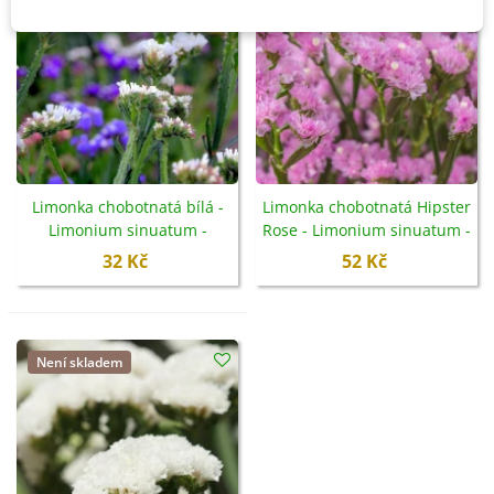
Limonka chobotnatá bílá -
Limonka chobotnatá Hipster
Limonium sinuatum -
Rose - Limonium sinuatum -
semena - 30 ks
semena - 30 ks
32 Kč
52 Kč
Není skladem