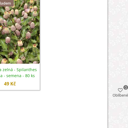
kladem
 zelná - Spilanthes
a - semena - 80 ks
49 Kč
0
Oblíbené