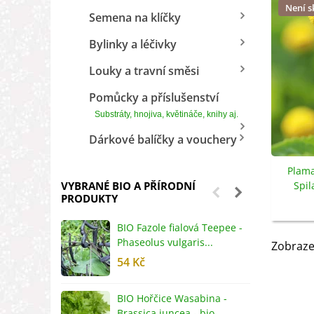
Není 
Semena na klíčky
Bylinky a léčivky
Louky a travní směsi
Pomůcky a příslušenství
Substráty, hnojiva, květináče, knihy aj.
Dárkové balíčky a vouchery
Plama
VYBRANÉ BIO A PŘÍRODNÍ
Spil
PRODUKTY
s
BIO Fazole fialová Teepee -
B
Phaseolus vulgaris...
R
Zobraze
54 Kč
5
BIO Hořčice Wasabina -
B
Brassica juncea - bio...
v