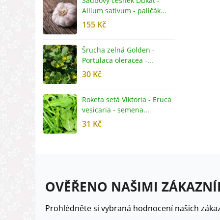
Sadbový česnek Dukát -
F
Allium sativum - paličák...
c
155 Kč
4
Šrucha zelná Golden -
G
Portulaca oleracea -...
S
30 Kč
5
Roketa setá Viktoria - Eruca
P
vesicaria - semena...
M
31 Kč
2
OVĚŘENO NAŠIMI ZÁKAZNÍ
Prohlédněte si vybraná hodnocení našich zákaz