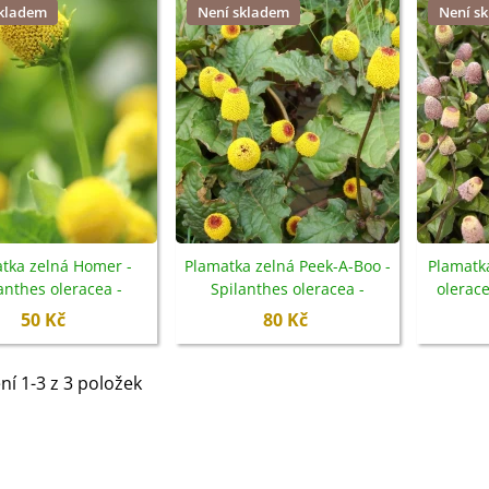
skladem
Není skladem
Není s
tka zelná Homer -
Plamatka zelná Peek-A-Boo -
Plamatka
anthes oleracea -
Spilanthes oleracea -
olerace
emena - 15 ks
semena - 10 ks
50 Kč
80 Kč
IO Ředkev bílá Laurin -
aphanus sativus - bio...
ní 1-3 z 3 položek
4 Kč
IO Mangold duhový - Beta
ulgaris - bio semena...