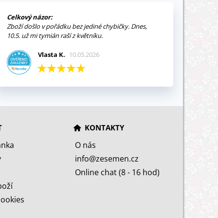
Celkový názor:
Zboží došlo v pořádku bez jediné chybičky. Dnes,
10.5. už mi tymián raší z květníku.
Vlasta K.
10.05.2026
T
KONTAKTY
ánka
O nás
y
info@zesemen.cz
Online chat (8 - 16 hod)
boží
cookies