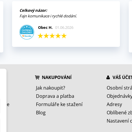
Celkový názor:
Fajn komunikace i rychlé dodání.
Obec H.
01.06.2026
NAKUPOVÁNÍ
VÁŠ ÚČE
Jak nakoupit?
Osobní str
Doprava a platba
Objednávk
jeme
Formuláře ke stažení
Adresy
Blog
Oblíbené z
Nastavení 