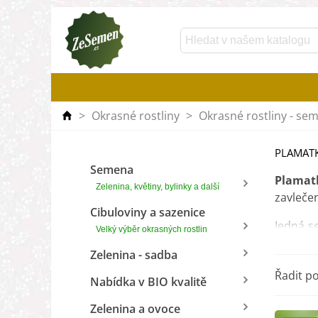
>
Okrasné rostliny
>
Okrasné rostliny - se
PLAMAT
Semena
Plamat
Zelenina, květiny, bylinky a další
zavlečen
Cibuloviny a sazenice
Jedná s
Velký výběr okrasných rostlin
balkoně
Zelenina - sadba
Pro ros
Řadit p
Nabídka v BIO kvalitě
barvu
.
plamatk
Zelenina a ovoce