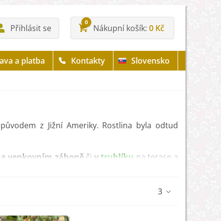
0
Přihlásit se
Nákupní košík
0 Kč
ava a platba
Kontakty
Slovensko
e původem z Jižní Ameriky. Rostlina byla odtud
a venkovním záhoně
či
v
truhlíku
na terase a
jí
na vrcholku stonků
a mají nejčastěji
žlutou
3
le se hodí do studené kuchyně. Kromě toho se