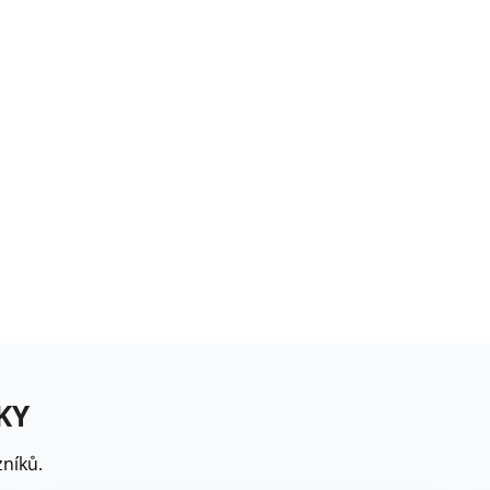
rézie růžová - Freesia -
ibuloviny - 3 ks
6 Kč
loxiníe Mont Blanc -
inningia - cibuloviny -...
8 Kč
omněnka alpská modrá -
yosotis alpestris -...
9 Kč
KY
níků.