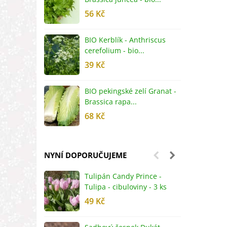
56 Kč
5
BIO Kerblík - Anthriscus
B
cerefolium - bio...
O
39 Kč
5
BIO pekingské zelí Granat -
B
Brassica rapa...
r
68 Kč
8
NYNÍ DOPORUČUJEME
Tulipán Candy Prince -
J
Tulipa - cibuloviny - 3 ks
r
49 Kč
2