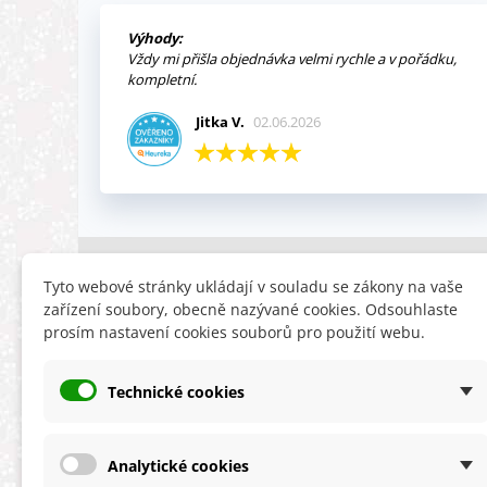
Výhody:
Vždy mi přišla objednávka velmi rychle a v pořádku,
kompletní.
Jitka V.
02.06.2026
INFORMACE
HLEDÁTE
Tyto webové stránky ukládají v souladu se zákony na vaše
zařízení soubory, obecně nazývané cookies. Odsouhlaste
Obchodní podmínky
Slevy
prosím nastavení cookies souborů pro použití webu.
Reklamační řád
Novinky
Ochrana osobních údajů
Nyní doporuču
Technické cookies
Cookies
Mapa stránek
ÚKZÚZ info a odkazy
Analytické cookies