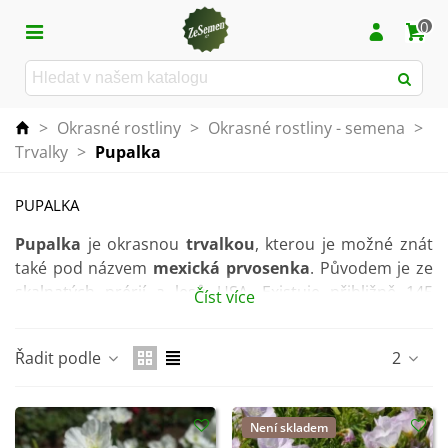
0
>
Okrasné rostliny
>
Okrasné rostliny - semena
>
Trvalky
>
Pupalka
PUPALKA
Pupalka
je okrasnou
trvalkou
, kterou je možné znát
také pod názvem
mexická prvosenka
. Původem je ze
skalnatých prérií a lesů USA. Existuje přibližně 145
Číst více
druhů, mezi kterými naleznete i
letničky
a
dvouletky
.
Jedná se o
pěstitelsky nenáročnou rostlinu
, kterou
Řadit podle
2
lze pěstovat jak
na záhoně
, tak i
ve skalce
.
Pro rostlinu je charakteristické kvetení v odpoledních a
Není skladem
nočních hodinách. Květy se
ráno před sluncem