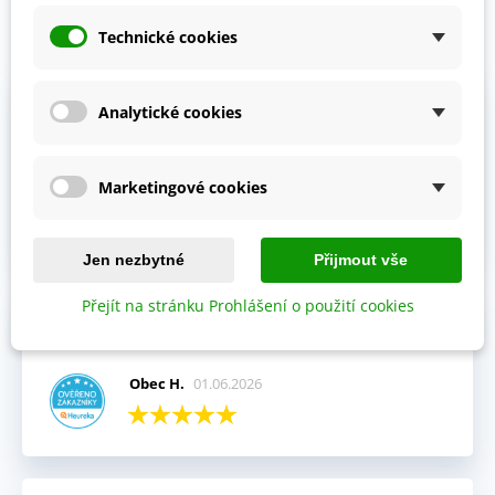
Technické cookies
Prohlédněte si vybraná hodnocení našich zákazníků.
Výhody:
Analytické cookies
Vždy mi přišla objednávka velmi rychle a v pořádku,
kompletní.
Marketingové cookies
Jitka V.
02.06.2026
Jen nezbytné
Přijmout vše
Přejít na stránku Prohlášení o použití cookies
Celkový názor:
Fajn komunikace i rychlé dodání.
Obec H.
01.06.2026