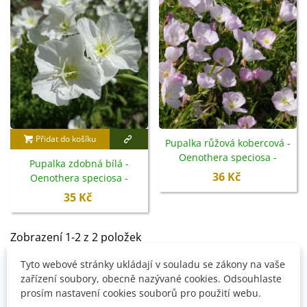
zavírají
.
Přidat do košíku
Pupalka růžová kobercová -
Oenothera speciosa -
Pupalka zdobná bílá -
semena - 50 ks
36 Kč
Oenothera speciosa -
semena - 20 ks
35 Kč
Zobrazení 1-2 z 2 položek
Tyto webové stránky ukládají v souladu se zákony na vaše
zařízení soubory, obecně nazývané cookies. Odsouhlaste
prosím nastavení cookies souborů pro použití webu.
OVĚŘENO NAŠIMI ZÁKAZNÍKY