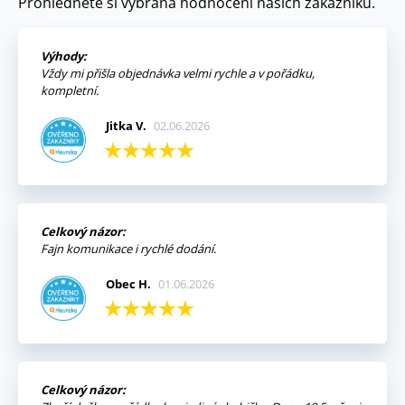
Prohlédněte si vybraná hodnocení našich zákazníků.
Výhody:
Vždy mi přišla objednávka velmi rychle a v pořádku,
kompletní.
Jitka V.
02.06.2026
Celkový názor:
Fajn komunikace i rychlé dodání.
Obec H.
01.06.2026
Celkový názor: