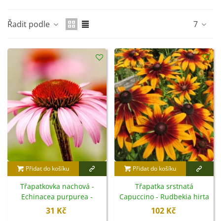
vázy.
Řadit podle
7
Přidat do košíku
Přidat do košíku
Třapatkovka nachová -
Třapatka srstnatá
Echinacea purpurea -
Capuccino - Rudbekia hirta
semena - 15 ks
- semena - 50 ks
31 Kč
102 Kč