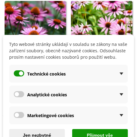
Tyto webové stránky ukládají v souladu se zákony na vaše
zařízení soubory, obecně nazývané cookies. Odsouhlaste
prosím nastavení cookies souborů pro použití webu.
Technické cookies
Přidat do košíku
Přidat do košíku
BIO Třapatkovka nachová -
Třapatkovka bledá -
Echinacea purpurea - bio
Echinacea pallida - semena
Analytické cookies
semena - 15 ks
- 15 ks
43 Kč
31 Kč
Marketingové cookies
Není skladem
Jen nezbytné
Přijmout vše