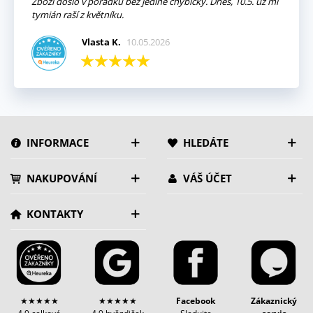
Zboží došlo v pořádku bez jediné chybičky. Dnes, 10.5. už mi
tymián raší z květníku.
Vlasta K.
10.05.2026
INFORMACE
HLEDÁTE
NAKUPOVÁNÍ
VÁŠ ÚČET
KONTAKTY
★★★★★
★★★★★
Facebook
Zákaznický