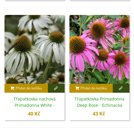
Přidat do košíku
Přidat do košíku
Třapatkovka nachová
Třapatkovka Primadonna
Primadonna White -
Deep Rose - Echinacea
Echinacea purpurea -
purpurea - semena - 15 ks
40 Kč
43 Kč
semena - 15 ks