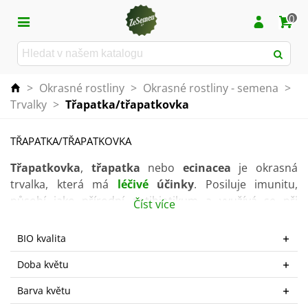
0
>
Okrasné rostliny
>
Okrasné rostliny - semena
>
Trvalky
>
Třapatka/třapatkovka
TŘAPATKA/TŘAPATKOVKA
Třapatkovka
,
třapatka
nebo
ecinacea
je okrasná
trvalka, která má
l
éčivé
účinky
. Posiluje imunitu,
působí jako přírodní antibiotikum a využívá se při
Číst více
nachlazení a chřipce.
BIO kvalita
Jedná se o
pěstitelsky nenáročnou rostlinu
, vhodnou
do trvalkového záhonu či
květináče
na balkon a terasu.
Doba květu
Skvěle vynikne i jako solitéra.
Barva květu
Rostlina
dobře mrazuvzdorná
a je ideální
k řezu
do