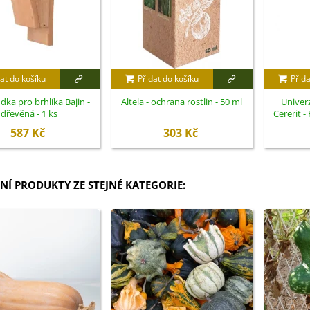
at do košíku
Přidat do košíku
Přida
dka pro brhlíka Bajin -
Altela - ochrana rostlin - 50 ml
Univerz
dřevěná - 1 ks
Cererit -
587 Kč
303 Kč
NÍ PRODUKTY ZE STEJNÉ KATEGORIE: