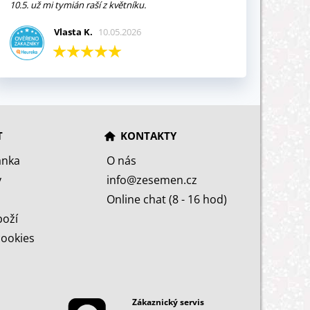
10.5. už mi tymián raší z květníku.
Vlasta K.
10.05.2026
T
KONTAKTY
ánka
O nás
y
info@zesemen.cz
Online chat (8 - 16 hod)
boží
cookies
Zákaznický servis