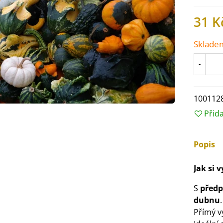
31 K
Sklade
-
100112
Přid
Popis
IO Ředkev bílá Laurin -
Jak si 
aphanus sativus - bio...
4 Kč
S
před
dubnu
.
Přímý 
IO Mangold duhový - Beta
ulgaris - bio semena...