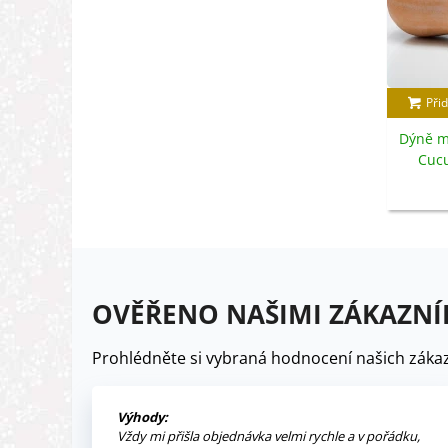
Přid
Dýně má
Cucu
OVĚŘENO NAŠIMI ZÁKAZNÍ
Prohlédněte si vybraná hodnocení našich zákaz
Výhody:
Vždy mi přišla objednávka velmi rychle a v pořádku,