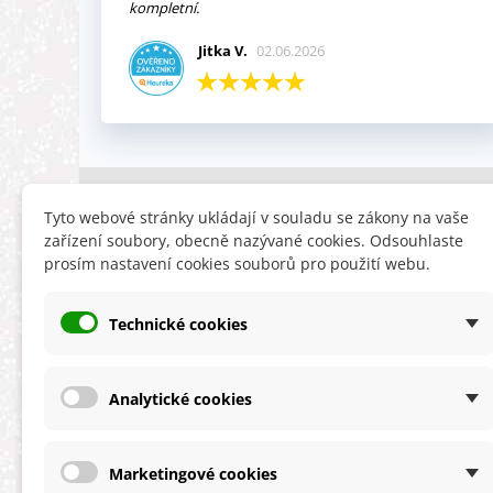
kompletní.
Jitka V.
02.06.2026
INFORMACE
HLEDÁTE
Tyto webové stránky ukládají v souladu se zákony na vaše
zařízení soubory, obecně nazývané cookies. Odsouhlaste
Obchodní podmínky
Slevy
prosím nastavení cookies souborů pro použití webu.
Reklamační řád
Novinky
Ochrana osobních údajů
Nyní doporuču
Technické cookies
Cookies
Mapa stránek
ÚKZÚZ info a odkazy
Analytické cookies
Marketingové cookies
★★★★★