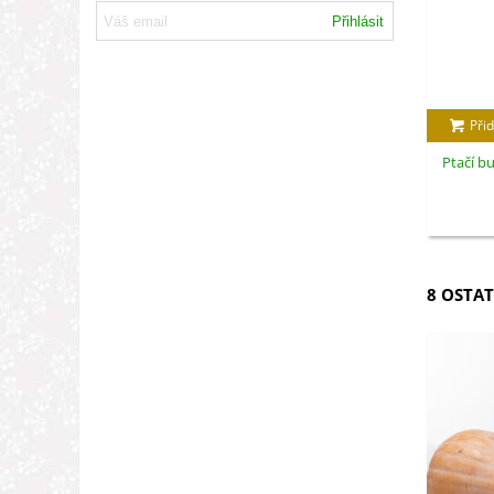
Přihlásit
Přid
Ptačí bu
8 OSTAT