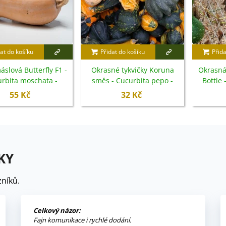
at do košíku
Přidat do košíku
Přida
slová Butterfly F1 -
Okrasné tykvičky Koruna
Okrasná
rbita moschata -
směs - Cucurbita pepo -
Bottle 
semena - 6 ks
semena - 40 ks
s
55 Kč
32 Kč
KY
níků.
Celkový názor:
Fajn komunikace i rychlé dodání.