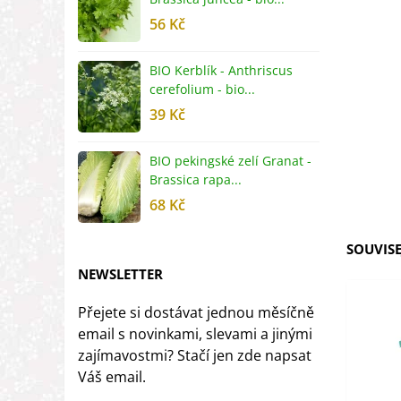
56 Kč
5
BIO Kerblík - Anthriscus
B
cerefolium - bio...
O
39 Kč
5
BIO pekingské zelí Granat -
B
Brassica rapa...
r
68 Kč
8
SOUVISE
NEWSLETTER
Přejete si dostávat jednou měsíčně
email s novinkami, slevami a jinými
zajímavostmi? Stačí jen zde napsat
Váš email.