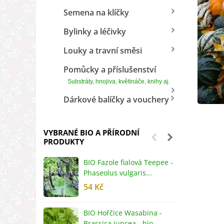
Semena na klíčky
Bylinky a léčivky
Louky a travní směsi
Pomůcky a příslušenství
Substráty, hnojiva, květináče, knihy aj.
Dárkové balíčky a vouchery
VYBRANÉ BIO A PŘÍRODNÍ
PRODUKTY
BIO Fazole fialová Teepee -
B
Phaseolus vulgaris...
R
54 Kč
5
BIO Hořčice Wasabina -
B
Brassica juncea - bio...
v