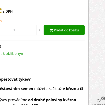
č
m
Přidat do košíku
+
8
at k oblíbeným
vypěstovat tykev?
pěstováním semen
můžete začít už
v březnu či
0
výsev provádíme
od druhé poloviny května
.
Oblíbené