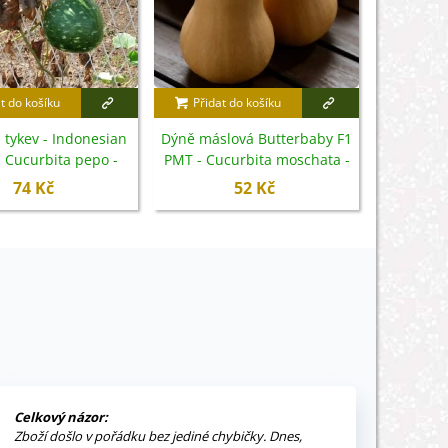
t do košíku
Přidat do košíku
Přidat
 tykev - Indonesian
Dýně máslová Butterbaby F1
Tykev 
- Cucurbita pepo -
PMT - Cucurbita moschata -
Cucurbit
emena - 8 ks
semena - 6 ks
74 Kč
52 Kč
Celkový názor:
Zboží došlo v pořádku bez jediné chybičky. Dnes,