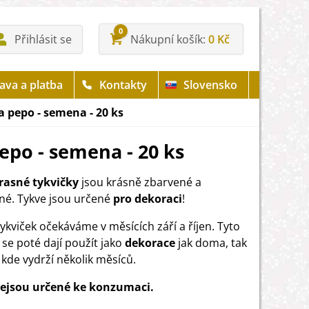
0
Přihlásit se
Nákupní košík
0 Kč
ava a platba
Kontakty
Slovensko
a pepo - semena - 20 ks
epo - semena - 20 ks
rasné tykvičky
jsou krásně zbarvené a
né. Tykve jsou určené
pro dekoraci
!
ykviček očekáváme v měsících září a říjen. Tyto
 se poté dají použít jako
dekorace
jak doma, tak
 kde vydrží několik měsíců.
nejsou určené ke konzumaci.