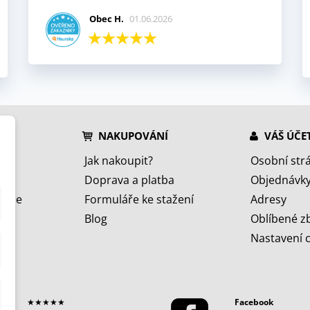
Obec H.
01.06.2026
NAKUPOVÁNÍ
VÁŠ ÚČE
Jak nakoupit?
Osobní str
Doprava a platba
Objednávk
jeme
Formuláře ke stažení
Adresy
Blog
Oblíbené z
Nastavení 
★★★★★
Facebook