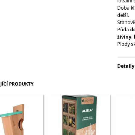
Ideální
Doba kl
3 Kč
delší.
Stanovi
IO Bazalka pravá červená -
Půda
d
cimum basilicum -...
živiny
,
6 Kč
Plody s
IO Stévie sladká - Stevia
ebaudiana - bio...
Detail
4 Kč
JÍCÍ PRODUKTY