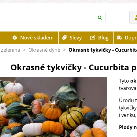
Nově skladem
Slevy
Blog
Dopr
 zelenina
>
Okrasné dýně
>
Okrasné tykvičky - Cucurbit
Okrasné tykvičky - Cucurbita p
Tyto
ok
tvarova
Úrodu t
tykvičky
i venku,
Plody 