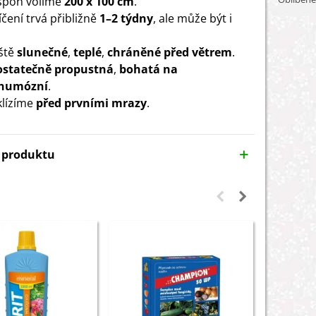
 spon volíme
200 x 100 cm
.
íčení trvá přibližně
1–2 týdny
, ale může být i
ště
slunečné
,
teplé
,
chráněné před větrem
.
ostatečně propustná
,
bohatá na
humózní
.
klízíme
před prvními mrazy
.
y produktu