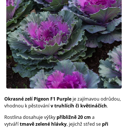
Okrasné zelí Pigeon F1 Purple
je zajímavou odrůdou,
vhodnou k pěstování
v truhlícíh či květináčích
.
Rostlina dosahuje výšky
příbližně 20 cm
a
vytváří
tmavě zelené hlávky
, jejichž střed se
při