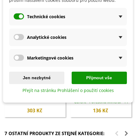
prosím nastavení cookies souborů pro použití webu.
SOUVISEJÍCÍ PRODUKTY
Technické cookies
Analytické cookies
Marketingové cookies
Jen nezbytné
Přijmout vše
Přidat do košíku
Přidat do košíku
Přejít na stránku Prohlášení o použití cookies
Altela - ochrana rostlin - 50 ml
Univerzální hnojivo tekuté
Cererit - Forestina Mineral - 1 l
303 Kč
136 Kč
7 OSTATNÍ PRODUKTY ZE STEJNÉ KATEGORIE: