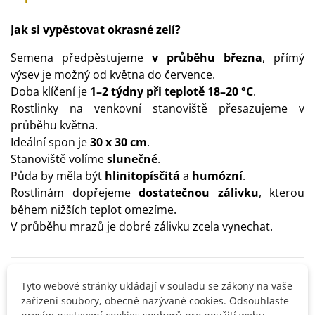
Jak si vypěstovat okrasné zelí?
Semena předpěstujeme
v průběhu března
, přímý
výsev je možný od května do července.
Doba klíčení je
1–2 týdny při teplotě 18–20 °C
.
Rostlinky na venkovní stanoviště přesazujeme v
průběhu května.
Ideální spon je
30 x 30 cm
.
Stanoviště volíme
slunečné
.
Půda by měla být
hlinitopísčitá
a
humózní
.
Rostlinám dopřejeme
dostatečnou zálivku
, kterou
během nižších teplot omezíme.
V průběhu mrazů je dobré zálivku zcela vynechat.
Detaily produktu
Tyto webové stránky ukládají v souladu se zákony na vaše
zařízení soubory, obecně nazývané cookies. Odsouhlaste