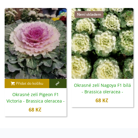
Není skladem
Přidat do košíku
Okrasné zelí Nagoya F1 bílá
- Brassica oleracea -
Okrasné zelí Pigeon F1
semena - 20 ks
68 Kč
Victoria - Brassica oleracea -
semena - 20 ks
68 Kč