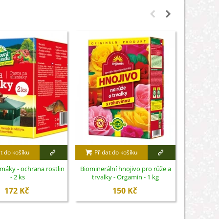
t do košíku
Přidat do košíku
Přidat
imáky - ochrana rostlin
Biominerální hnojivo pro růže a
Nůžky na 
- 2 ks
trvalky - Orgamin - 1 kg
S
172 Kč
150 Kč