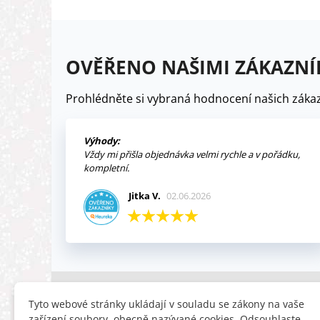
OVĚŘENO NAŠIMI ZÁKAZNÍ
Prohlédněte si vybraná hodnocení našich zákaz
Výhody:
Vždy mi přišla objednávka velmi rychle a v pořádku,
kompletní.
Jitka V.
02.06.2026
INFORMACE
HLEDÁTE
Tyto webové stránky ukládají v souladu se zákony na vaše
zařízení soubory, obecně nazývané cookies. Odsouhlaste