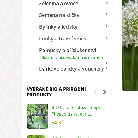
Zelenina a ovoce
Semena na klíčky
Bylinky a léčivky
Louky a travní směsi
Pomůcky a příslušenství
Substráty, hnojiva, květináče, knihy aj.
Dárkové balíčky a vouchery
VYBRANÉ BIO A PŘÍRODNÍ
PRODUKTY
BIO Fazole fialová Teepee -
B
Phaseolus vulgaris...
R
54 Kč
5