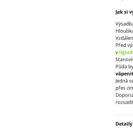
IO Mangold duhový - Beta
ulgaris - bio semena...
Jak si 
3 Kč
Výsadb
Hloubka
IO Bazalka pravá červená -
cimum basilicum -...
Vzdálen
Před vý
6 Kč
v
lign
Stanovi
IO Stévie sladká - Stevia
Půda by
ebaudiana - bio...
vápeni
4 Kč
Jedná s
přes zi
Doporuč
rozsadit
Detail