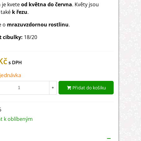
 je kvete
od května do června
. Květy jsou
 také
k řezu
.
e o
mrazuvzdornou rostlinu
.
t cibulky:
18/20
Kč
jednávka
Přidat do košíku
+
6
at k oblíbeným