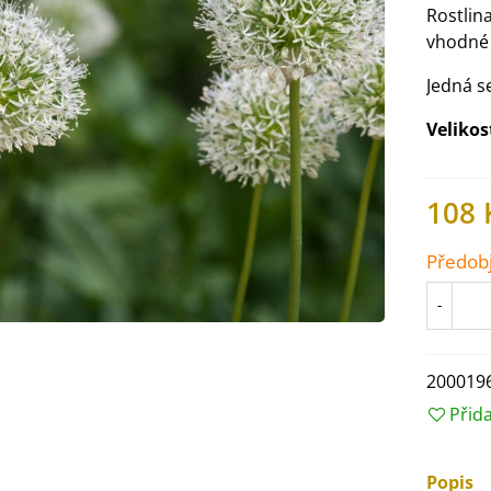
Rostlina
vhodné
Jedná s
Velikos
108 
Předob
-
200019
IO Ředkev bílá Laurin -
aphanus sativus - bio...
Přid
4 Kč
Popis