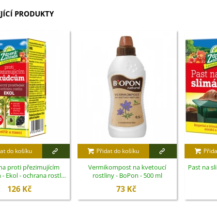
JÍCÍ PRODUKTY
at do košíku
Přidat do košíku
Přida
a proti přezimujícím
Vermikompost na kvetoucí
Past na sl
 Ekol - ochrana rostlin
rostliny - BoPon - 500 ml
- 100 ml
126 Kč
73 Kč