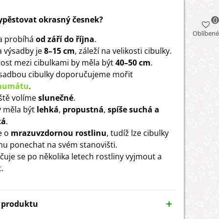
vypěstovat okrasný česnek?
0
Oblíbené
a probíhá
od září do října
.
 výsadby je
8–15 cm
, záleží na velikosti cibulky.
ost mezi cibulkami by měla být
40–50 cm
.
sadbou cibulky doporučujeme mořit
ohumátu
.
ště volíme
slunečné
.
 měla být
lehká
,
propustná
,
spíše suchá a
tá
.
e o
mrazuvzdornou rostlinu
, tudíž lze cibulky
mu ponechat na svém stanovišti.
uje se po několika letech rostliny vyjmout a
.
y produktu