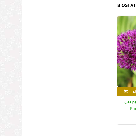
8 OSTAT
Přid
Česne
Pu
c