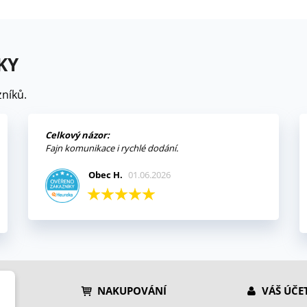
KY
níků.
Celkový názor:
Fajn komunikace i rychlé dodání.
Obec H.
01.06.2026
NAKUPOVÁNÍ
VÁŠ ÚČE