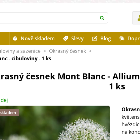
Nově skladem
Slevy
Blog
Dopr
uloviny a sazenice
>
Okrasný česnek
>
c - cibuloviny - 1 ks
rasný česnek Mont Blanc - Allium 
1 ks
dej
Okrasn
 skladem
květens
hvězdico
na konc