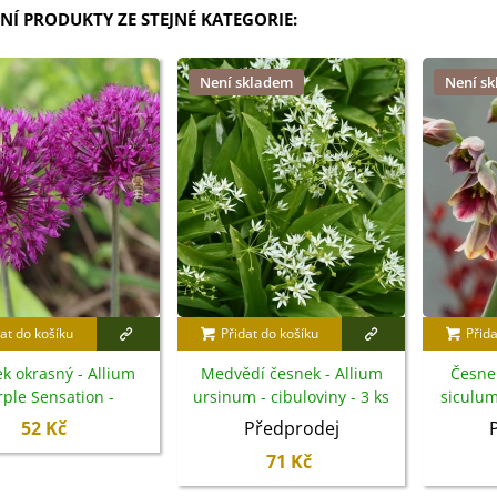
NÍ PRODUKTY ZE STEJNÉ KATEGORIE:
Není skladem
Není s
at do košíku
Přidat do košíku
Přida
k okrasný - Allium
Medvědí česnek - Allium
Česnek
rple Sensation -
ursinum - cibuloviny - 3 ks
siculum
ibuloviny - 3 ks
52 Kč
Předprodej
71 Kč