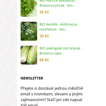
BIO Hořčice Wasabina -
B
Brassica juncea - bio...
v
56 Kč
5
BIO Kerblík - Anthriscus
B
cerefolium - bio...
O
39 Kč
5
BIO pekingské zelí Granat -
B
Brassica rapa...
r
68 Kč
8
NEWSLETTER
Přejete si dostávat jednou měsíčně
email s novinkami, slevami a jinými
zajímavostmi? Stačí jen zde napsat
Váš email.