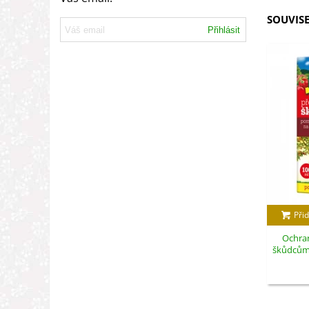
SOUVISE
Přihlásit
Přid
Ochran
škůdcům -