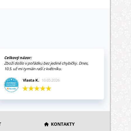
Celkový názor:
Zboží došlo v pořádku bez jediné chybičky. Dnes,
10.5. už mi tymián raší z květníku.
Vlasta K.
10.05.2026
T
KONTAKTY