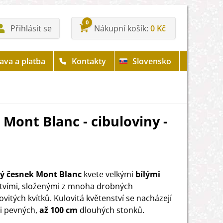
0
Přihlásit se
Nákupní košík
0 Kč
ava a platba
Kontakty
Slovensko
Mont Blanc - cibuloviny -
ý česnek Mont Blanc
kvete velkými
bílými
tvími, složenými z mnoha drobných
vitých kvítků. Kulovitá květenství se nacházejí
i pevných,
až 100 cm
dlouhých stonků.