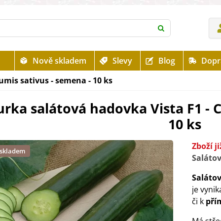
Nově skladem
Slevy
Blog
Dopr
mis sativus - semena - 10 ks
rka salátová hadovka Vista F1 - 
10 ks
Zboží j
 skladem
Saláto
Salátov
je vynik
či k
pří