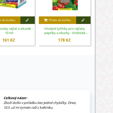
t do košíku
Přidat do košíku
Přidat
oroby rajčat a okurek -
Hnojivé tyčinky pro rajčata,
Nissorun - 
10 ml
papriky a okurky - Hoštické
hnojivo - 20 ks
161 Kč
178 Kč
Celkový názor:
Zboží došlo v pořádku bez jediné chybičky. Dnes,
10.5. už mi tymián raší z květníku.