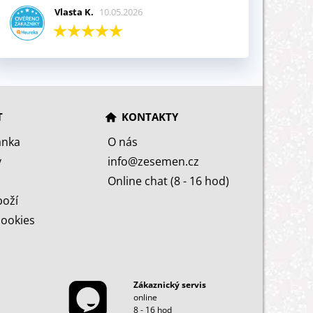
Vlasta K.
10.05.2026
T
KONTAKTY
ánka
O nás
y
info@zesemen.cz
Online chat (8 - 16 hod)
boží
cookies
Zákaznický servis
online
8 - 16 hod