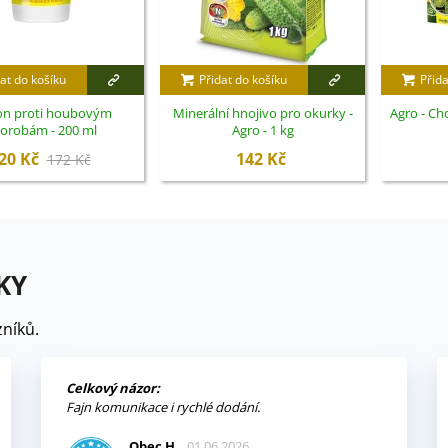
at do košíku
Přidat do košíku
Přida
on proti houbovým
Minerální hnojivo pro okurky -
Agro - Ch
orobám - 200 ml
Agro - 1 kg
20 Kč
142 Kč
172 Kč
KY
níků.
Celkový názor:
Fajn komunikace i rychlé dodání.
Obec H.
01.06.2026