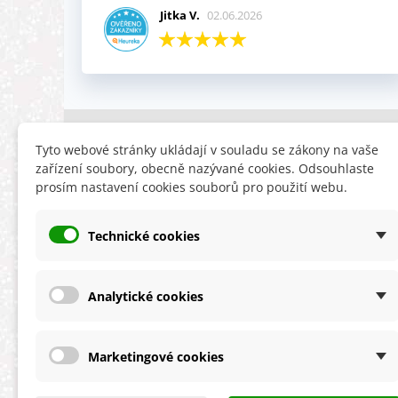
Jitka V.
02.06.2026
INFORMACE
HLEDÁTE
Tyto webové stránky ukládají v souladu se zákony na vaše
zařízení soubory, obecně nazývané cookies. Odsouhlaste
Obchodní podmínky
Slevy
prosím nastavení cookies souborů pro použití webu.
Reklamační řád
Novinky
Ochrana osobních údajů
Nyní doporuču
Technické cookies
Cookies
Mapa stránek
ÚKZÚZ info a odkazy
Analytické cookies
Marketingové cookies
★★★★★
4,9 celková spokojenost
s obchodem