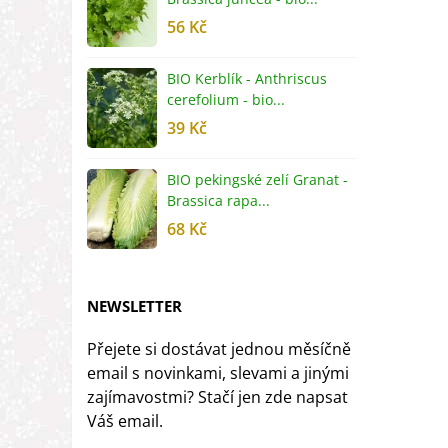
56 Kč
5
BIO Kerblík - Anthriscus
B
cerefolium - bio...
O
39 Kč
5
BIO pekingské zelí Granat -
B
Brassica rapa...
r
68 Kč
8
NEWSLETTER
Přejete si dostávat jednou měsíčně
email s novinkami, slevami a jinými
zajímavostmi? Stačí jen zde napsat
Váš email.