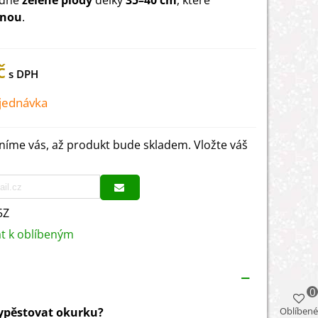
edně
zelené plody
délky
35–40 cm
, které
knou
.
č
jednávka
íme vás, až produkt bude skladem. Vložte váš
5Z
at k oblíbeným
0
vypěstovat okurku?
Oblíbené