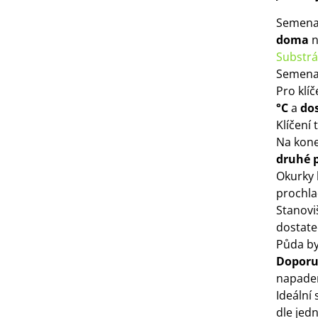
3 Kč
Semena
doma
n
IO Bazalka pravá červená -
Substrá
cimum basilicum -...
Semena
6 Kč
Pro klí
°C
a
dos
Klíčení 
IO Stévie sladká - Stevia
Na kone
ebaudiana - bio...
druhé 
4 Kč
Okurky 
prochl
Stanovi
dostat
Půda by
Doporu
napaden
Ideální
dle jed