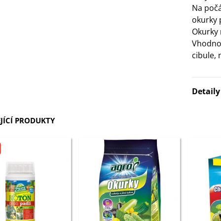
Na poč
okurky
Okurky
Vhodnou
cibule,
Detail
JÍCÍ PRODUKTY