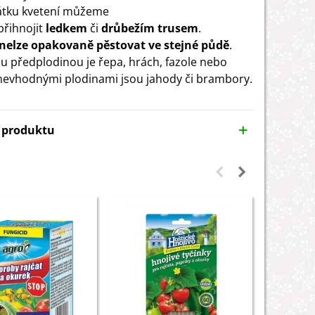
átku kvetení můžeme
přihnojit
ledkem
či
drůbežím trusem
.
nelze opakovaně pěstovat ve stejné půdě
.
 předplodinou je řepa, hrách, fazole nebo
 nevhodnými plodinami jsou jahody či brambory.
y produktu