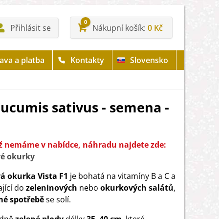
0
Přihlásit se
Nákupní košík
0 Kč
ava a platba
Kontakty
Slovensko
Cucumis sativus - semena -
iž nemáme v nabídce, náhradu najdete zde:
vé okurky
á okurka Vista F1
je bohatá na vitamíny B a C a
ající do
zeleninových
nebo
okurkových salátů
,
mé spotřebě
se solí.