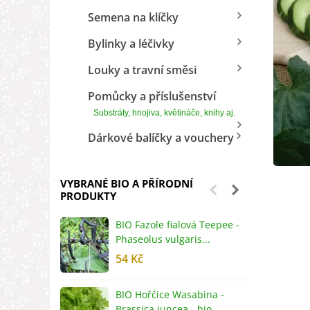
Semena na klíčky
Bylinky a léčivky
Louky a travní směsi
Pomůcky a příslušenství
Substráty, hnojiva, květináče, knihy aj.
Dárkové balíčky a vouchery
VYBRANÉ BIO A PŘÍRODNÍ
PRODUKTY
BIO Fazole fialová Teepee -
B
Phaseolus vulgaris...
R
54 Kč
5
BIO Hořčice Wasabina -
B
Brassica juncea - bio...
v