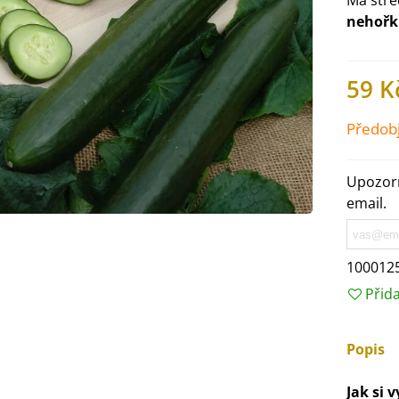
M
á stř
nehoř
59 K
Předob
Upozorn
email.
100012
IO Ředkev bílá Laurin -
Přid
aphanus sativus - bio...
4 Kč
Popis
IO Mangold duhový - Beta
Jak si 
ulgaris - bio semena...