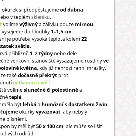
 okurek si předpěstujeme
od dubna
ebo v teplém
skleníku
.
t
volíme
výživný
a zálivku pouze
mírnou
.
 vysejeme do hloubky
1–1,5 cm
.
čení je potřeba vysoká teplota kolem
22
tatek světla
.
trvá přibližně
1–2 týdny
nebo déle.
čné venkovní stanoviště vysazujeme rostliny
ve
polovině května
, kdy již nehrozí ranní mrazíky.
lze také
dočasně překrýt
proti
adnutí
netkanou textilií
.
ště volíme
slunečné či polostinné
a
ečně
teplé
.
 měla být
lehká
a
humózní s dostatkem živin
.
čujeme
okurky
vyvazovat
, aby nebyly
é plísněmi.
 spon by měl být
50 x 100 cm
, ale může se lišit
notlivých odrůd.