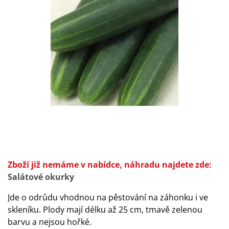
Zboží již nemáme v nabídce, náhradu najdete zde:
Salátové okurky
Jde o odrůdu vhodnou na pěstování na záhonku i ve
skleníku. Plody mají délku až 25 cm, tmavě zelenou
barvu a nejsou hořké.