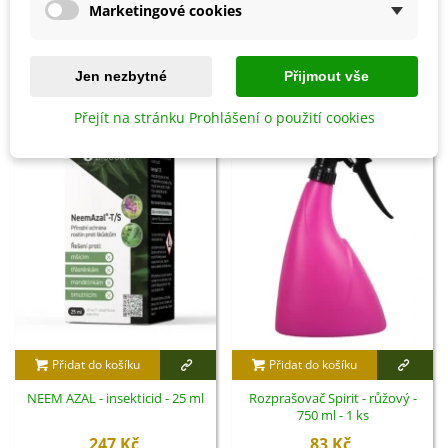
Marketingové cookies
Detaily produktu
Jen nezbytné
Přijmout vše
SOUVISEJÍCÍ PRODUKTY
Přejít na stránku Prohlášení o použití cookies
Přidat do košíku
Přidat do košíku
NEEM AZAL - insekticid - 25 ml
Rozprašovač Spirit - růžový -
750 ml - 1 ks
247 Kč
83 Kč