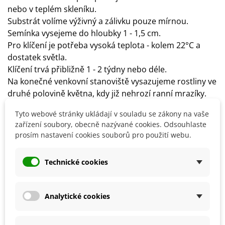
nebo v teplém skleníku.
Substrát volíme výživný a zálivku pouze mírnou.
Semínka vysejeme do hloubky 1 - 1,5 cm.
Pro klíčení je potřeba vysoká teplota - kolem 22°C a
dostatek světla.
Klíčení trvá přibližně 1 - 2 týdny nebo déle.
Na konečné venkovní stanoviště vysazujeme rostliny ve
druhé polovině května, kdy již nehrozí ranní mrazíky.
Okurky lze také dočasně překrýt proti prochladnutí
Tyto webové stránky ukládají v souladu se zákony na vaše
netkanou textilií.
zařízení soubory, obecně nazývané cookies. Odsouhlaste
Stanoviště volíme slunečné a teplé.
prosím nastavení cookies souborů pro použití webu.
Doporučujeme okurky vyvazovat, aby nebyly napadené
plísněmi.
Technické cookies
Ideální spon by měl být 50 x 100 cm, ale může se lišit
dle jednotlivých odrůd.
Na počátku kvetení můžeme okurky přihnojit ledkem či
Analytické cookies
drůbežím trusem.