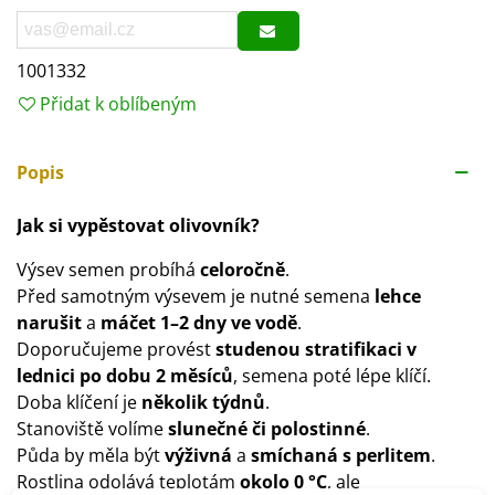
1001332
Přidat k oblíbeným
Popis
Jak si vypěstovat olivovník?
Výsev semen probíhá
celoročně
.
Před samotným výsevem je nutné semena
lehce
narušit
a
máčet 1–2 dny ve vodě
.
Doporučujeme provést
studenou stratifikaci v
lednici po dobu 2 měsíců
, semena poté lépe klíčí.
Doba klíčení je
několik týdnů
.
Stanoviště volíme
slunečné či polostinné
.
Půda by měla být
výživná
a
smíchaná s perlitem
.
Rostlina odolává teplotám
okolo 0 °C
, ale