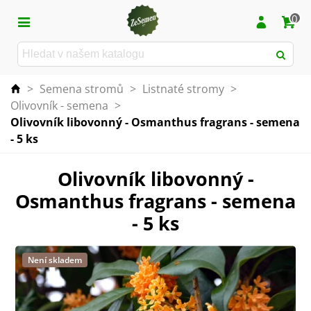
0
>
Semena stromů
>
Listnaté stromy
>
Olivovník - semena
>
Olivovník libovonný - Osmanthus fragrans - semena
- 5 ks
Olivovník libovonný -
Osmanthus fragrans - semena
- 5 ks
Není skladem