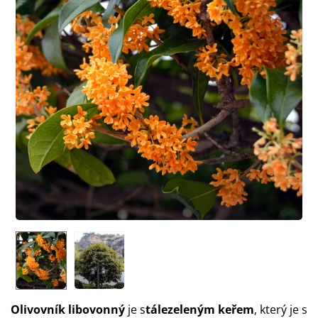
Olivovník libovonný
je s
tálezeleným keřem
, který je s