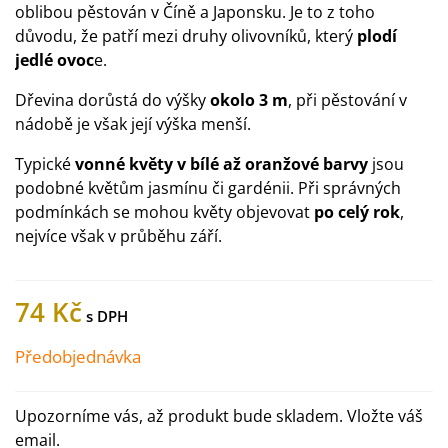
oblibou pěstován v Číně a Japonsku. Je to z toho
důvodu, že patří mezi druhy olivovníků, který
plodí
jedlé ovoc
e.
Dřevina dorůstá do výšky
okolo 3 m
, při pěstování v
nádobě je však její výška menší.
Typické
vonné květy v bílé až oranžové barvy
jsou
podobné květům jasmínu či gardénii. Při správných
podmínkách se mohou květy objevovat
po celý rok
,
nejvíce však v průběhu září.
74 Kč
Předobjednávka
Upozorníme vás, až produkt bude skladem. Vložte váš
email.