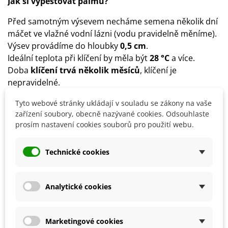
Jak si vypěstovat palmu?
Před samotným výsevem necháme semena několik dní
máčet ve vlažné vodní lázni (vodu pravidelně měníme).
Výsev provádíme do hloubky
0,5 cm
.
Ideální teplota při klíčení by měla být
28 °C
a více.
Doba
klíčení trvá několik měsíců
, klíčení je
nepravidelné.
Stanoviště volíme
slunečné, polostinné
, ne přímé
Tyto webové stránky ukládají v souladu se zákony na vaše
slunce s teplotou kolem 20–25 °C.
zařízení soubory, obecně nazývané cookies. Odsouhlaste
Substrát by měl být
propustný, s příměsí rašeliny a
prosím nastavení cookies souborů pro použití webu.
písku
s dobrou drenáží.
Palma vyžaduje pravidelnou zálivku, rosení a hnojení v
Technické cookies
době vegetace.
Na zimu ji přesuneme do chladné místnosti s teplotou
5–15 °C, omezit zálivku a vynechat hnojení.
Analytické cookies
Detaily produktu
Marketingové cookies