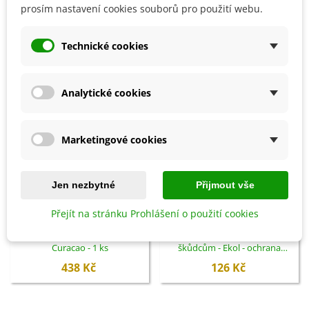
prosím nastavení cookies souborů pro použití webu.
SOUVISEJÍCÍ PRODUKTY
Technické cookies
Analytické cookies
Marketingové cookies
Jen nezbytné
Přijmout vše
Přejít na stránku Prohlášení o použití cookies
Přidat do košíku
Přidat do košíku
Ptačí budka zelená Beach Hut
Ochrana proti přezimujícím
Curacao - 1 ks
škůdcům - Ekol - ochrana
rostlin - 100 ml
438 Kč
126 Kč