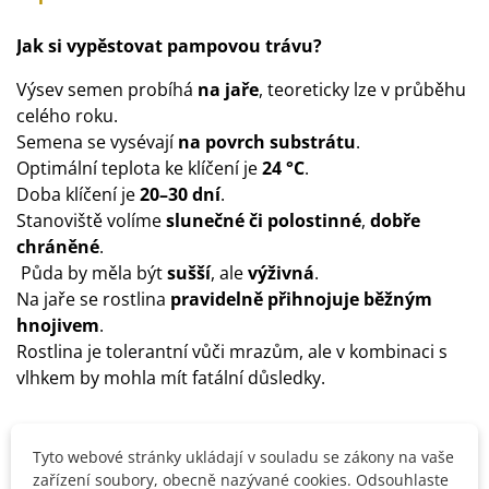
Jak si vypěstovat pampovou trávu?
Výsev semen probíhá
na jaře
, teoreticky lze v průběhu
celého roku.
Semena se vysévají
na povrch substrátu
.
Optimální teplota ke klíčení je
24 °C
.
Doba klíčení je
20–30 dní
.
Stanoviště volíme
slunečné či polostinné
,
dobře
chráněné
.
Půda by měla být
sušší
, ale
výživná
.
Na jaře se rostlina
pravidelně přihnojuje běžným
hnojivem
.
Rostlina je tolerantní vůči mrazům, ale v kombinaci s
vlhkem by mohla mít fatální důsledky.
Detaily produktu
Tyto webové stránky ukládají v souladu se zákony na vaše
zařízení soubory, obecně nazývané cookies. Odsouhlaste