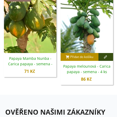
Přidat do košíku
Papaya Mamba Nunba -
Carica papaya - semena -
Papaya melounová - Carica
4 ks
71 Kč
papaya - semena - 4 ks
86 Kč
OVĚŘENO NAŠIMI ZÁKAZNÍKY