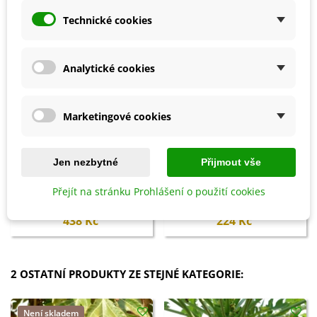
Technické cookies
Analytické cookies
Marketingové cookies
Jen nezbytné
Přijmout vše
Přidat do košíku
Přidat do košíku
Ptačí budka zelená Beach Hut
Lopatka na výsev semen -
Přejít na stránku Prohlášení o použití cookies
Curacao - 1 ks
Fiskars Solid - 1 ks
438 Kč
224 Kč
2 OSTATNÍ PRODUKTY ZE STEJNÉ KATEGORIE:
Není skladem