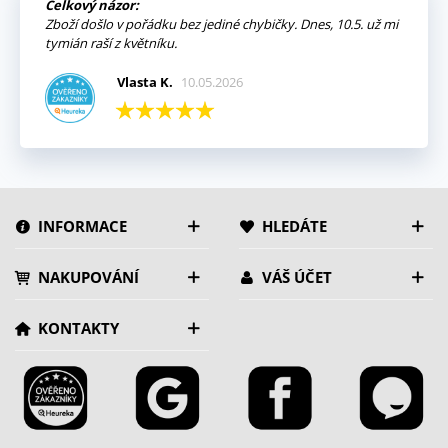
Celkový názor:
Zboží došlo v pořádku bez jediné chybičky. Dnes, 10.5. už mi
tymián raší z květníku.
Vlasta K.
10.05.2026
INFORMACE
HLEDÁTE
NAKUPOVÁNÍ
VÁŠ ÚČET
KONTAKTY