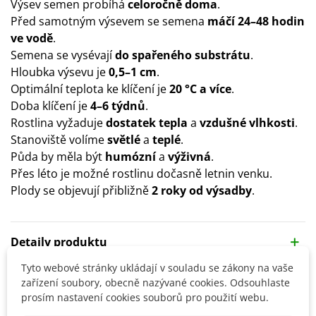
Výsev semen probíhá
celoročně doma
.
Před samotným výsevem se semena
máčí 24–48 hodin
ve vodě
.
Semena se vysévají
do spařeného substrátu
.
Hloubka výsevu je
0,5–1 cm
.
Optimální teplota ke klíčení je
20 °C a více
.
Doba klíčení je
4–6 týdnů
.
Rostlina vyžaduje
dostatek tepla
a
vzdušné vlhkosti
.
Stanoviště volíme
světlé
a
teplé
.
Půda by měla být
humózní
a
výživná
.
Přes léto je možné rostlinu dočasně letnin venku.
Plody se objevují přibližně
2 roky od výsadby
.
Detaily produktu
Tyto webové stránky ukládají v souladu se zákony na vaše
zařízení soubory, obecně nazývané cookies. Odsouhlaste
SOUVISEJÍCÍ PRODUKTY
prosím nastavení cookies souborů pro použití webu.