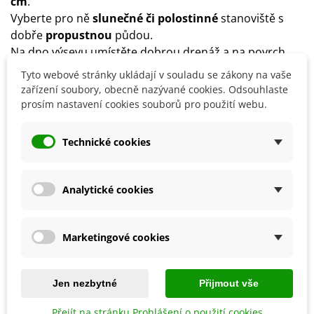
cm
.
Vyberte pro ně
slunečné či polostinné
stanoviště s
dobře
propustnou
půdou.
Na dno výsevu umístěte dobrou drenáž a na povrch
substrátu kamennou drť či mulčovací kůru.
Tyto webové stránky ukládají v souladu se zákony na vaše
Přes zimu je možné nechat cibulky v půdě.
zařízení soubory, obecně nazývané cookies. Odsouhlaste
prosím nastavení cookies souborů pro použití webu.
POZOR : Celá rostlina je jedovatá, především cibule!
Technické cookies
Detaily produktu
Analytické cookies
SOUVISEJÍCÍ PRODUKTY
Marketingové cookies
Jen nezbytné
Přijmout vše
Přejít na stránku Prohlášení o použití cookies