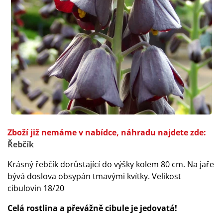
Zboží již nemáme v nabídce, náhradu najdete zde:
Řebčík
Krásný řebčík dorůstající do výšky kolem 80 cm. Na jaře
bývá doslova obsypán tmavými kvítky. Velikost
cibulovin 18/20
Celá rostlina a převážně cibule je jedovatá!