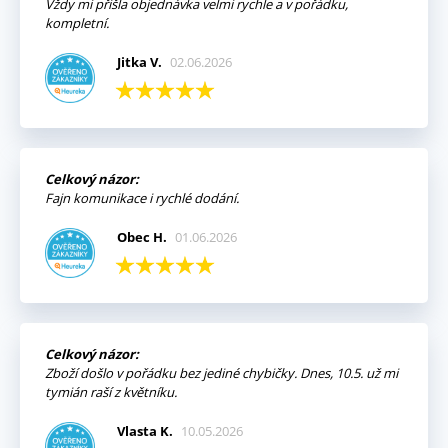
Vždy mi přišla objednávka velmi rychle a v pořádku,
kompletní.
Jitka V.
02.06.2026
Celkový názor:
Fajn komunikace i rychlé dodání.
Obec H.
01.06.2026
Celkový názor:
Zboží došlo v pořádku bez jediné chybičky. Dnes, 10.5. už mi
tymián raší z květníku.
Vlasta K.
10.05.2026