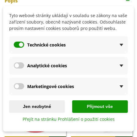
Popis
Doba výsevu:
březen–květen
Tyto webové stránky ukládají v souladu se zákony na vaše
zařízení soubory, obecně nazývané cookies. Odsouhlaste
prosím nastavení cookies souborů pro použití webu.
Detaily produktu
Technické cookies
SOUVISEJÍCÍ PRODUKTY
Analytické cookies
Marketingové cookies
Jen nezbytné
Přijmout vše
Přejít na stránku Prohlášení o použití cookies