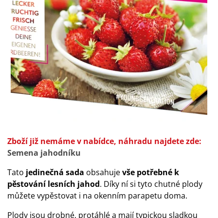
Zboží již nemáme v nabídce, náhradu najdete zde:
Semena jahodníku
Tato
jedinečná sada
obsahuje
vše potřebné k
pěstování lesních jahod
. Díky ní si tyto chutné plody
můžete vypěstovat i na okenním parapetu doma.
Plody jsou drobné, protáhlé a mají typickou sladkou