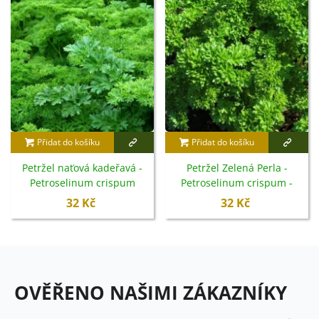
Přidat do košíku
Přidat do košíku
Petržel naťová kadeřavá -
Petržel Zelená Perla -
Petroselinum crispum
Petroselinum crispum -
convar. vulgare - semena -
semena - 800 ks
32 Kč
32 Kč
500 ks
OVĚŘENO NAŠIMI ZÁKAZNÍKY