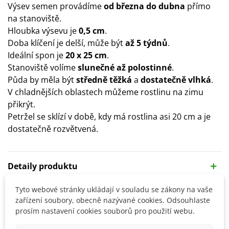
Výsev semen provádíme
od března do dubna
přímo
na stanoviště.
Hloubka výsevu je
0,5 cm
.
Doba klíčení je delší, může být
až 5 týdnů
.
Ideální spon je
20 x 25 cm
.
Stanoviště volíme
slunečné až polostinné
.
Půda by měla být
středně těžká
a
dostatečně vlhká
.
V chladnějších oblastech můžeme rostlinu na zimu
přikrýt.
Petržel se sklízí v době, kdy má rostlina asi 20 cm a je
dostatečně rozvětvená.
Detaily produktu
Tyto webové stránky ukládají v souladu se zákony na vaše
SOUVISEJÍCÍ PRODUKTY
zařízení soubory, obecně nazývané cookies. Odsouhlaste
prosím nastavení cookies souborů pro použití webu.