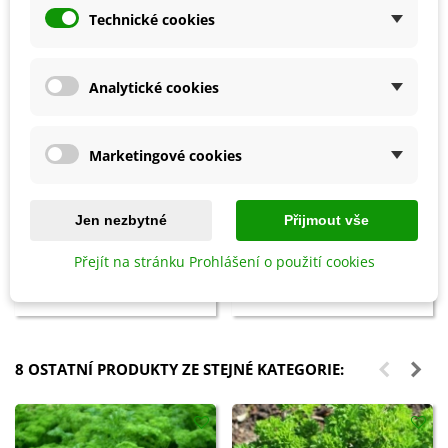
Technické cookies
Analytické cookies
Marketingové cookies
Přidat do košíku
Přidat do košíku
Jen nezbytné
Přijmout vše
Ptačí budka pro brhlíka Bajin -
Hnojivo na zeleninu - BoPon -
Přejít na stránku Prohlášení o použití cookies
dřevěná - 1 ks
500 ml
587 Kč
93 Kč
8 OSTATNÍ PRODUKTY ZE STEJNÉ KATEGORIE: