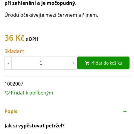
při zahlenění a je močopudný
.
Úrodu očekávejte mezi červnem a říjnem.
36 Kč
Skladem
Přidat do košíku
-
+
1002007
Přidat k oblíbeným
Popis
Jak si vypěstovat petržel?