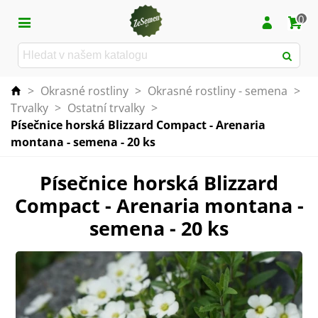
0
>
Okrasné rostliny
>
Okrasné rostliny - semena
>
Trvalky
>
Ostatní trvalky
>
Písečnice horská Blizzard Compact - Arenaria
montana - semena - 20 ks
Písečnice horská Blizzard
Compact - Arenaria montana -
semena - 20 ks