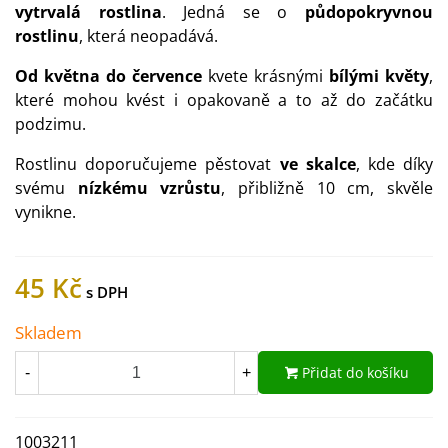
vytrvalá rostlina
. Jedná se o
půdopokryvnou
rostlinu
, která neopadává.
Od května do července
kvete krásnými
bílými květy
,
které mohou kvést i opakovaně a to až do začátku
podzimu.
Rostlinu doporučujeme pěstovat
ve skalce
, kde díky
svému
nízkému vzrůstu
, přibližně 10 cm, skvěle
vynikne.
45 Kč
Skladem
Přidat do košíku
-
+
1003211