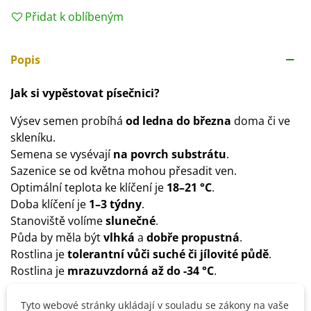
Přidat k oblíbeným
Popis
Jak si vypěstovat písečnici?
Výsev semen probíhá
od ledna do března
doma či ve
skleníku.
Semena se vysévají
na povrch substrátu
.
Sazenice se od května mohou přesadit ven.
Optimální teplota ke klíčení je
18–21 °C
.
Doba klíčení je
1–3 týdny
.
Stanoviště volíme
slunečné
.
Půda by měla být
vlhká
a
dobře propustná
.
Rostlina je
tolerantní vůči suché či jílovité půdě
.
Rostlina je
mrazuvzdorná až do -34 °C
.
Tyto webové stránky ukládají v souladu se zákony na vaše