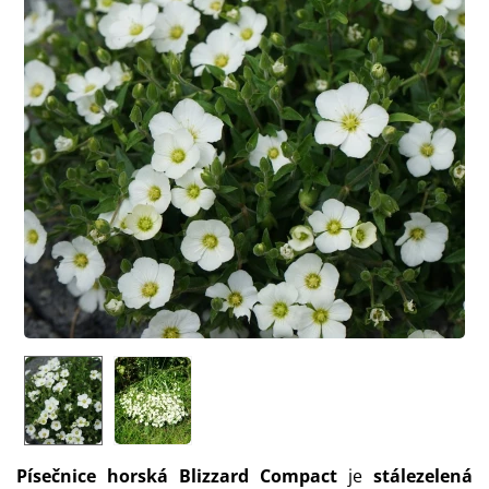
Písečnice horská Blizzard Compact
je
stálezelená