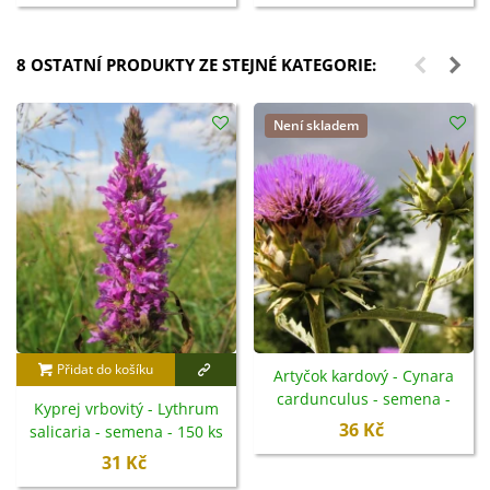
8 OSTATNÍ PRODUKTY ZE STEJNÉ KATEGORIE:
Není skladem
Přidat do košíku
Artyčok kardový - Cynara
cardunculus - semena -
Kyprej vrbovitý - Lythrum
10 ks
36 Kč
salicaria - semena - 150 ks
31 Kč