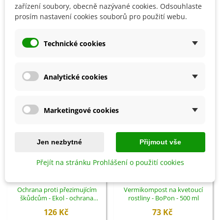
zařízení soubory, obecně nazývané cookies. Odsouhlaste
Detaily produktu
prosím nastavení cookies souborů pro použití webu.
SOUVISEJÍCÍ PRODUKTY
Technické cookies
Analytické cookies
Marketingové cookies
Jen nezbytné
Přijmout vše
Přejít na stránku Prohlášení o použití cookies
Přidat do košíku
Přidat do košíku
Ochrana proti přezimujícím
Vermikompost na kvetoucí
škůdcům - Ekol - ochrana
rostliny - BoPon - 500 ml
rostlin - 100 ml
126 Kč
73 Kč