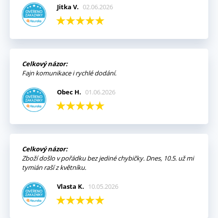
Jitka V.
02.06.2026
Celkový názor:
Fajn komunikace i rychlé dodání.
Obec H.
01.06.2026
Celkový názor:
Zboží došlo v pořádku bez jediné chybičky. Dnes, 10.5. už mi
tymián raší z květníku.
Vlasta K.
10.05.2026