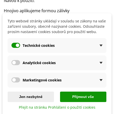
Návod k použití:
Hnojivo aplikujeme formou zálivky
Hnojení opakujeme každý týden
Tyto webové stránky ukládají v souladu se zákony na vaše
Na litr zálivky potřebujeme 1 - 2,5 ml přípravku
zařízení soubory, obecně nazývané cookies. Odsouhlaste
Přesné dávkování naleznete na obalu výrobku
prosím nastavení cookies souborů pro použití webu.
Technické cookies
Detaily produktu
SOUVISEJÍCÍ PRODUKTY
Analytické cookies
Marketingové cookies
Jen nezbytné
Přijmout vše
Přejít na stránku Prohlášení o použití cookies