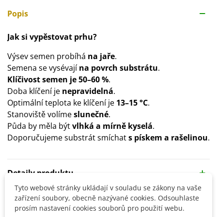
Popis
Jak si vypěstovat prhu?
Výsev semen probíhá
na jaře
.
Semena se vysévají
na povrch substrátu
.
Klíčivost semen je 50–60 %
.
Doba klíčení je
nepravidelná
.
Optimální teplota ke klíčení je
13–15 °C
.
Stanoviště volíme
slunečné
.
Půda by měla být
vlhká a mírně kyselá
.
Doporučujeme substrát smíchat
s pískem a rašelinou
.
Detaily produktu
Tyto webové stránky ukládají v souladu se zákony na vaše
zařízení soubory, obecně nazývané cookies. Odsouhlaste
SOUVISEJÍCÍ PRODUKTY
prosím nastavení cookies souborů pro použití webu.