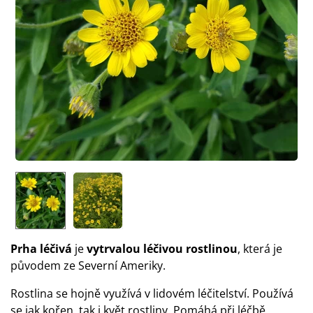
Prha léčivá
je
vytrvalou léčivou rostlinou
, která je
původem ze Severní Ameriky.
Rostlina se hojně využívá v lidovém léčitelství. Používá
se jak kořen, tak i květ rostliny. Pomáhá při léčbě