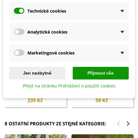
Technické cookies
Analytické cookies
Marketingové cookies
Jen nezbytné
Přijmout vše
Přidat do košíku
Přidat do košíku
Přejít na stránku Prohlášení o použití cookies
Ectovit Bonsai - mykorhiza pro
Obal na květináč Sahara -
bonsaje - Symbiom - 100 g
šedohnědý - 15 x 12 cm - 1 ks
235 Kč
59 Kč
8 OSTATNÍ PRODUKTY ZE STEJNÉ KATEGORIE: