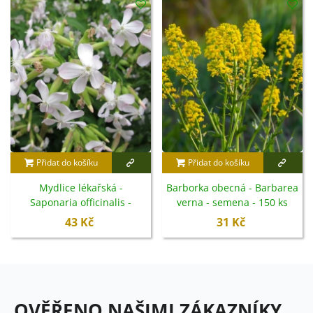
Přidat do košíku
Přidat do košíku
Mydlice lékařská -
Barborka obecná - Barbarea
Saponaria officinalis -
verna - semena - 150 ks
semena - 15 ks
43 Kč
31 Kč
OVĚŘENO NAŠIMI ZÁKAZNÍKY