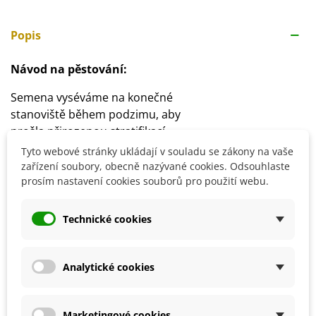
Popis
Návod na pěstování:
Semena vyséváme na konečné
stanoviště během podzimu, aby
prošla přirozenou stratifikací.
Pokud je chceme předpěstovat doma, stratifikujeme 1 -
Tyto webové stránky ukládají v souladu se zákony na vaše
2 měsíce.
zařízení soubory, obecně nazývané cookies. Odsouhlaste
prosím nastavení cookies souborů pro použití webu.
V březnu předpěstujeme
doma a ven přesadíme v květnu.
Klíčení trvá přibližně 4 - 6 týdnů nebo déle.
Technické cookies
Stanoviště volíme polostinné, stinné.
Půdu volíme kyprou, propustnou, dobře prohnojenou
a udržujeme ji stále vlhkou.
Analytické cookies
Marketingové cookies