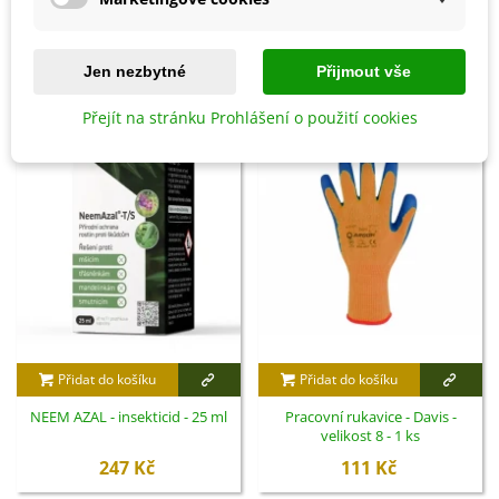
Detaily produktu
SOUVISEJÍCÍ PRODUKTY
Jen nezbytné
Přijmout vše
Přejít na stránku Prohlášení o použití cookies
Přidat do košíku
Přidat do košíku
NEEM AZAL - insekticid - 25 ml
Pracovní rukavice - Davis -
velikost 8 - 1 ks
247 Kč
111 Kč