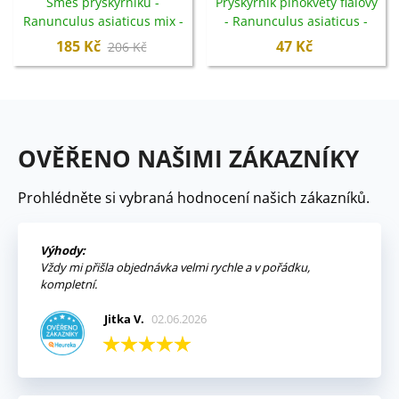
Směs pryskyřníků -
Pryskyřník plnokvětý fialový
Ranunculus asiaticus mix -
- Ranunculus asiaticus -
cibuloviny - 15 ks
cibuloviny - 3 ks
185 Kč
47 Kč
206 Kč
OVĚŘENO NAŠIMI ZÁKAZNÍKY
Prohlédněte si vybraná hodnocení našich zákazníků.
Výhody:
Vždy mi přišla objednávka velmi rychle a v pořádku,
kompletní.
Jitka V.
02.06.2026