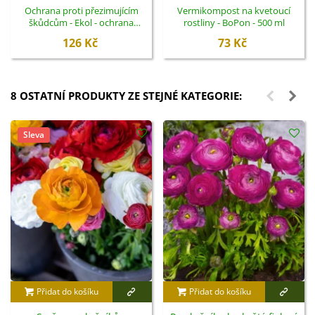
Ochrana proti přezimujícím
Vermikompost na kvetoucí
škůdcům - Ekol - ochrana
rostliny - BoPon - 500 ml
rostlin - 100 ml
126 Kč
73 Kč
8 OSTATNÍ PRODUKTY ZE STEJNÉ KATEGORIE:
Sleva
Přidat do košíku
Přidat do košíku