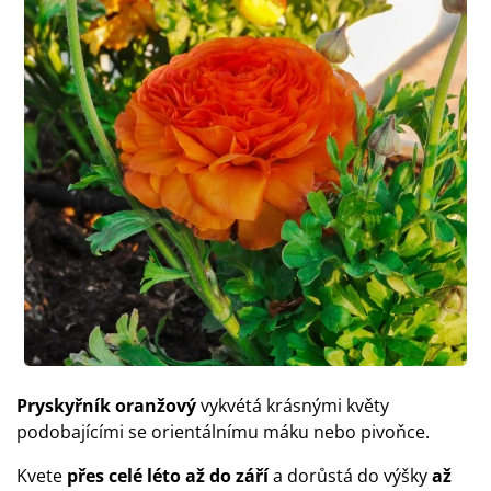
Pryskyřník oranžový
vykvétá krásnými květy
podobajícími se orientálnímu máku nebo pivoňce.
Kvete
přes celé léto až do září
a dorůstá do výšky
až