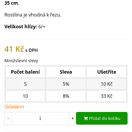
35 cm
.
Rostlina je vhodná k řezu.
Velikost hlízy:
6/+
41 Kč
Množstevní slevy
Počet balení
Sleva
Ušetříte
5
5%
10 Kč
10
8%
33 Kč
Skladem
Přidat do košíku
-
+