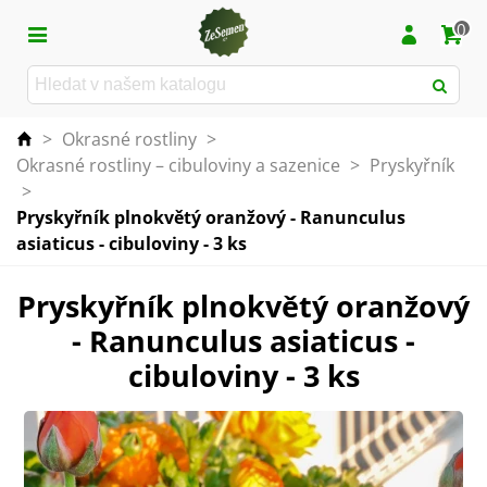
0
>
Okrasné rostliny
>
Okrasné rostliny – cibuloviny a sazenice
>
Pryskyřník
>
Pryskyřník plnokvětý oranžový - Ranunculus
asiaticus - cibuloviny - 3 ks
Pryskyřník plnokvětý oranžový
- Ranunculus asiaticus -
cibuloviny - 3 ks