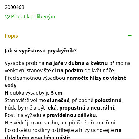
2000468
Přidat k oblíbeným
Popis
Jak si vypěstovat pryskyřník?
Výsadba probíhá
na jaře v dubnu a květnu
přímo na
venkovní stanoviště či
na podzim
do květináče.
Před samotnou výsadbou
namočte hlízy do vlažné
vody
.
Hloubka výsadby je
5 cm
.
Stanoviště volíme
slunečné
, případně
polostinné
.
Půda by měla být
leká
,
propustná
a
neutrální
.
Rostlina vyžaduje
pravidelnou zálivku
.
Nesvědčí jim ani sucho, ani přílišné přemokření.
Po odkvětu rostliny ostříhejte a hlízy uchovejte
na
chladném a suchém místě
.