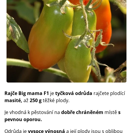
Rajče Big mama F1
je
tyčková odrůda
rajčete plodící
masité,
až
250 g
těžké plody.
Je vhodná k pěstování na
dobře chráněném
místě
s
pevnou oporou.
Odrůda je
vysoce výnosná
a její plody jsou s oblibou