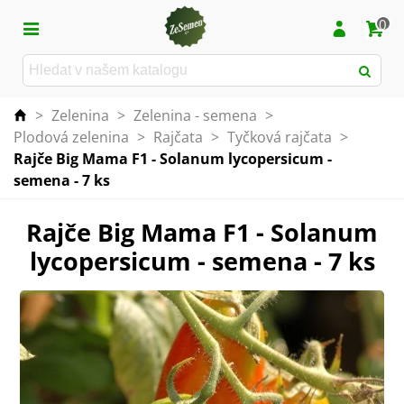
0
>
Zelenina
>
Zelenina - semena
>
Plodová zelenina
>
Rajčata
>
Tyčková rajčata
>
Rajče Big Mama F1 - Solanum lycopersicum -
semena - 7 ks
Rajče Big Mama F1 - Solanum
lycopersicum - semena - 7 ks