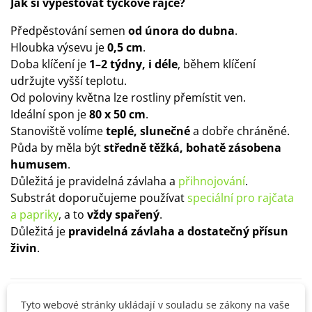
Jak si vypěstovat tyčkové rajče?
Předpěstování semen
od února do dubna
.
Hloubka výsevu je
0,5 cm
.
Doba klíčení je
1–2 týdny, i déle
, během klíčení
udržujte vyšší teplotu.
Od poloviny května lze rostliny přemístit ven.
Ideální spon je
80 x 50 cm
.
Stanoviště volíme
teplé, slunečné
a dobře chráněné.
Půda by měla být
středně těžká, bohatě zásobena
humusem
.
Důležitá je pravidelná závlaha a
přihnojování
.
Substrát doporučujeme používat
speciální pro rajčata
a papriky
, a to
vždy spařený
.
Důležitá je
pravidelná závlaha a dostatečný přísun
živin
.
Detaily produktu
Tyto webové stránky ukládají v souladu se zákony na vaše