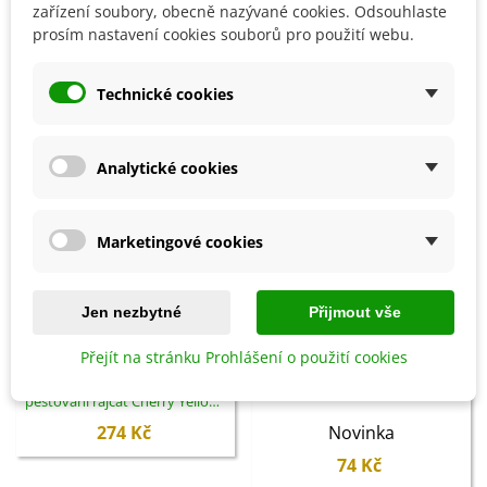
zařízení soubory, obecně nazývané cookies. Odsouhlaste
prosím nastavení cookies souborů pro použití webu.
SOUVISEJÍCÍ PRODUKTY
Technické cookies
Analytické cookies
Marketingové cookies
Jen nezbytné
Přijmout vše
Přidat do košíku
Přidat do košíku
Přejít na stránku Prohlášení o použití cookies
Buzzy - Závěsná zahrádka na
Klipsy na rajčata - SOGO - 15 ks
pěstování rajčat Cherry Yellow -
Pieterpik - pěstební sada - 1 ks
274 Kč
Novinka
74 Kč