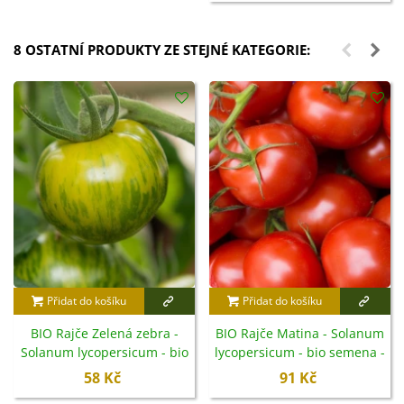
8 OSTATNÍ PRODUKTY ZE STEJNÉ KATEGORIE:
Přidat do košíku
Přidat do košíku
BIO Rajče Zelená zebra -
BIO Rajče Matina - Solanum
Solanum lycopersicum - bio
lycopersicum - bio semena -
semena - 6 ks
15 ks
58 Kč
91 Kč