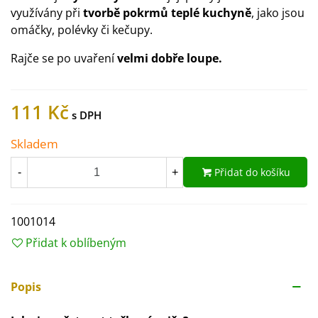
využívány při
tvorbě pokrmů teplé kuchyně
, jako jsou
omáčky, polévky či kečupy.
Rajče se po uvaření
velmi dobře loupe.
111 Kč
Skladem
Přidat do košíku
-
+
1001014
Přidat k oblíbeným
Popis