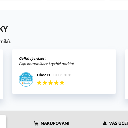
KY
níků.
Celkový názor:
Fajn komunikace i rychlé dodání.
Obec H.
01.06.2026
NAKUPOVÁNÍ
VÁŠ ÚČE