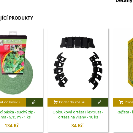
Detail
JÍCÍ PRODUKTY
at do košíku
Přidat do košíku
Přida
í páska - suchý zip -
Oblouková ortéza Flextruss -
Rajčata -
ma - 9,15 m - 1 ks
ortéza na vijany - 10 ks
134 Kč
34 Kč