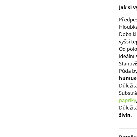
Jak si 
3 Kč
Předpě
IO Bazalka pravá červená -
Hloubka
cimum basilicum -...
Doba kl
6 Kč
vyšší te
Od polov
IO Stévie sladká - Stevia
Ideální
ebaudiana - bio...
Stanovi
4 Kč
Půda by
humus
Důležit
Substr
papriky
Důležit
živin
.