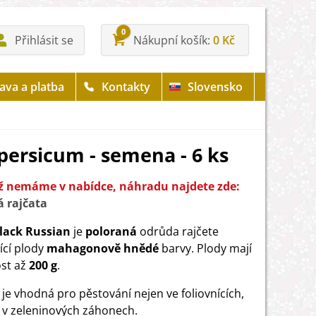
0
Přihlásit se
Nákupní košík
0 Kč
ava a platba
Kontakty
Slovensko
persicum - semena - 6 ks
iž nemáme v nabídce, náhradu najdete zde:
 rajčata
lack Russian
je
poloraná
odrůda rajčete
ící plody
mahagonově hnědé
barvy. Plody mají
st až
200 g
.
je vhodná pro pěstování nejen ve foliovnících,
é v zeleninových záhonech.