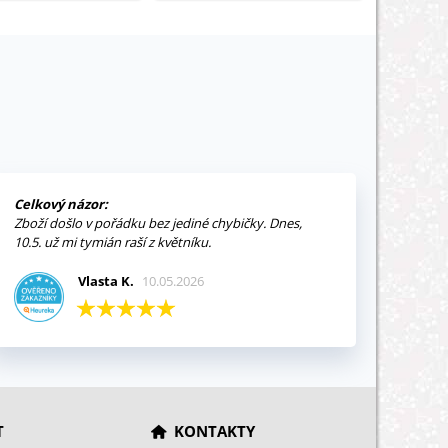
Celkový názor:
Zboží došlo v pořádku bez jediné chybičky. Dnes,
10.5. už mi tymián raší z květníku.
Vlasta K.
10.05.2026
T
KONTAKTY