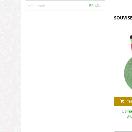
Přihlásit
SOUVISE
Přid
Upínac
Bru