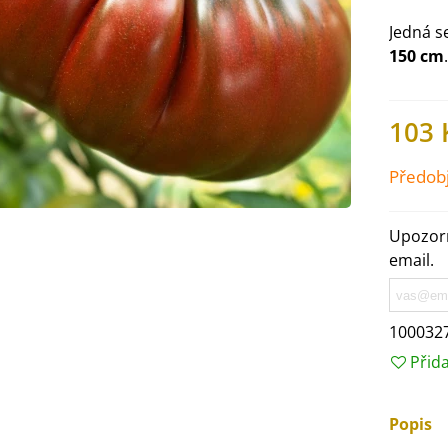
Jedná s
150 cm
103 
Předob
Upozorn
email.
IO Ředkev bílá Laurin -
100032
aphanus sativus - bio...
Přid
4 Kč
Popis
IO Mangold duhový - Beta
ulgaris - bio semena...