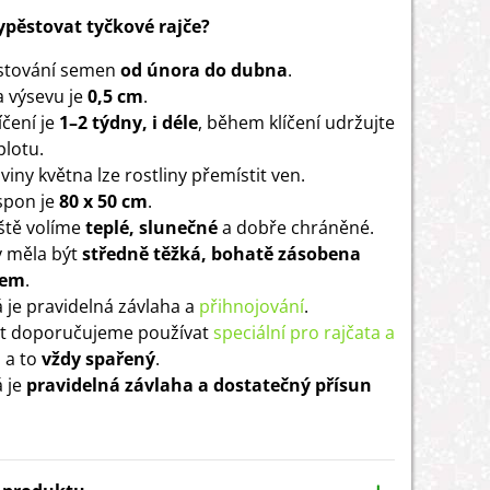
vypěstovat tyčkové rajče?
stování semen
od února do dubna
.
 výsevu je
0,5 cm
.
íčení je
1–2 týdny, i déle
, během klíčení udržujte
plotu.
iny května lze rostliny přemístit ven.
 spon je
80 x 50 cm
.
ště volíme
teplé, slunečné
a dobře chráněné.
 měla být
středně těžká, bohatě zásobena
em
.
á je pravidelná závlaha a
přihnojování
.
át doporučujeme používat
speciální pro rajčata a
, a to
vždy spařený
.
á je
pravidelná závlaha a dostatečný přísun