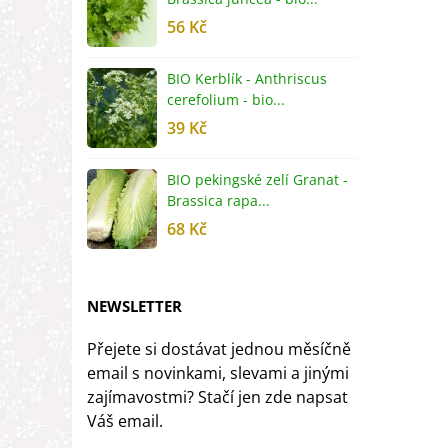
56 Kč
5
BIO Kerblík - Anthriscus
B
cerefolium - bio...
O
39 Kč
5
BIO pekingské zelí Granat -
B
Brassica rapa...
r
68 Kč
8
NEWSLETTER
Přejete si dostávat jednou měsíčně
email s novinkami, slevami a jinými
zajímavostmi? Stačí jen zde napsat
Váš email.