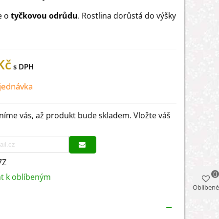
e o
tyčkovou odrůdu
. Rostlina dorůstá do výšky
.
Kč
jednávka
íme vás, až produkt bude skladem. Vložte váš
7Z
0
at k oblíbeným
Oblíbené