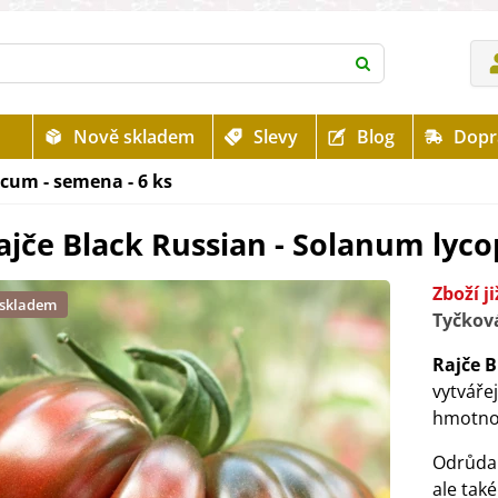
Nově skladem
Slevy
Blog
Dopr
cum - semena - 6 ks
ajče Black Russian - Solanum lyco
Zboží j
 skladem
Tyčková
Rajče B
vytvářej
hmotno
Odrůda 
ale tak