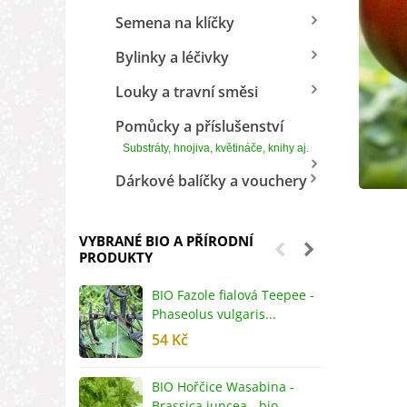
Semena na klíčky
Bylinky a léčivky
Louky a travní směsi
Pomůcky a příslušenství
Substráty, hnojiva, květináče, knihy aj.
Dárkové balíčky a vouchery
VYBRANÉ BIO A PŘÍRODNÍ
PRODUKTY
BIO Fazole fialová Teepee -
B
Phaseolus vulgaris...
R
54 Kč
5
BIO Hořčice Wasabina -
B
Brassica juncea - bio...
v