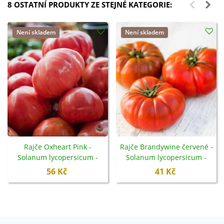
8 OSTATNÍ PRODUKTY ZE STEJNÉ KATEGORIE:
Není skladem
Není skladem
Rajče Oxheart Pink -
Rajče Brandywine červené -
Solanum lycopersicum -
Solanum lycopersicum -
semena - 5 ks
semena - 7 ks
56 Kč
41 Kč