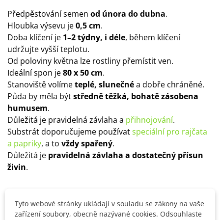
Předpěstování semen
od února do dubna
.
Hloubka výsevu je
0,5 cm
.
Doba klíčení je
1–2 týdny, i déle
, během klíčení
udržujte vyšší teplotu.
Od poloviny května lze rostliny přemístit ven.
Ideální spon je
80 x 50 cm
.
Stanoviště volíme
teplé, slunečné
a dobře chráněné.
Půda by měla být
středně těžká, bohatě zásobena
humusem
.
Důležitá je pravidelná závlaha a
přihnojování
.
Substrát doporučujeme používat
speciální pro rajčata
a papriky
, a to
vždy spařený
.
Důležitá je
pravidelná závlaha a dostatečný přísun
živin
.
Detaily produktu
Tyto webové stránky ukládají v souladu se zákony na vaše
zařízení soubory, obecně nazývané cookies. Odsouhlaste