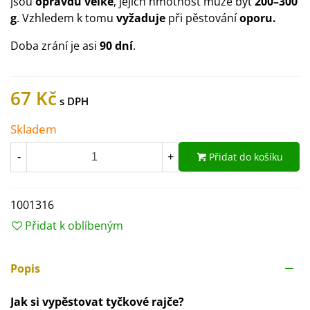
jsou
opravdu velké
, jejich hmotnost může být
200–300
g
. Vzhledem k tomu
vyžaduje
při pěstování
oporu.
Doba zrání je asi
90 dní
.
67 Kč
Skladem
Přidat do košíku
-
+
1001316
Přidat k oblíbeným
Popis
Jak si vypěstovat tyčkové rajče?