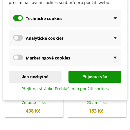
prosím nastavení cookies souborů pro použití webu.
SOUVISEJÍCÍ PRODUKTY
Technické cookies
Analytické cookies
Marketingové cookies
Jen nezbytné
Přijmout vše
Přidat do košíku
Přidat do košíku
Přejít na stránku Prohlášení o použití cookies
Ptačí budka zelená Beach Hut
Miniskleník s ventilací - 47 x 20 x
Curacao - 1 ks
20 cm - 1 ks
438 Kč
183 Kč