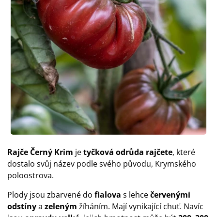
Rajče Černý Krim
je
tyčková odrůda rajčete
, které
dostalo svůj název podle svého původu, Krymského
poloostrova.
Plody jsou zbarvené do
fialova
s lehce
červenými
odstíny
a
zeleným
žíháním. Mají vynikající chuť. Navíc