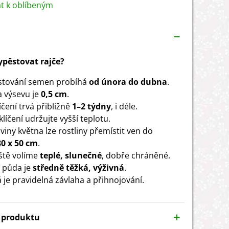
at k oblíbeným
vypěstovat rajče?
stování semen probíhá
od února do dubna
.
 výsevu je
0,5 cm
.
čení trvá přibližně
1–2 týdny
, i déle.
líčení udržujte vyšší teplotu.
viny května lze rostliny přemístit ven do
80 x 50 cm
.
ště volíme
teplé, slunečné
, dobře chráněné.
 půda je
středně těžká, výživná
.
á je pravidelná závlaha a přihnojování.
y produktu