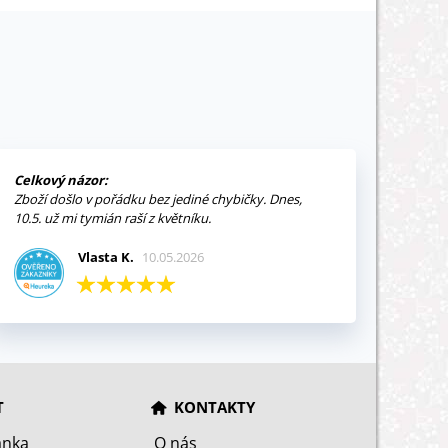
Celkový názor:
Zboží došlo v pořádku bez jediné chybičky. Dnes,
10.5. už mi tymián raší z květníku.
Vlasta K.
10.05.2026
T
KONTAKTY
ánka
O nás