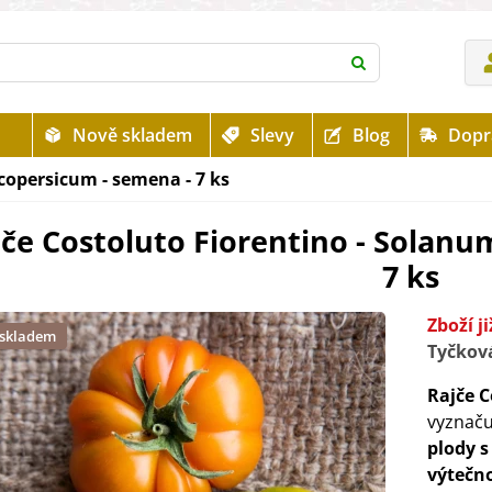
Nově skladem
Slevy
Blog
Dopr
copersicum - semena - 7 ks
jče Costoluto Fiorentino - Solanu
7 ks
Zboží j
 skladem
Tyčková
Rajče C
vyznaču
plody 
výtečn