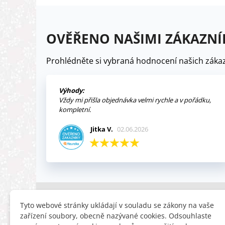
OVĚŘENO NAŠIMI ZÁKAZNÍ
Prohlédněte si vybraná hodnocení našich zákaz
Výhody:
Vždy mi přišla objednávka velmi rychle a v pořádku,
kompletní.
Jitka V.
02.06.2026
INFORMACE
HLEDÁTE
Tyto webové stránky ukládají v souladu se zákony na vaše
zařízení soubory, obecně nazývané cookies. Odsouhlaste
Obchodní podmínky
Slevy