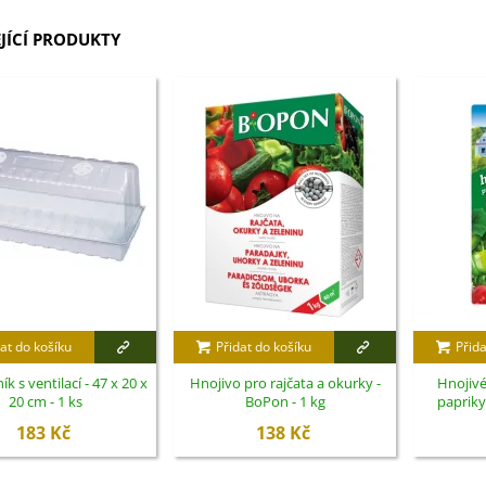
JÍCÍ PRODUKTY
at do košíku
Přidat do košíku
Přida
ík s ventilací - 47 x 20 x
Hnojivo pro rajčata a okurky -
Hnojivé
20 cm - 1 ks
BoPon - 1 kg
papriky
h
183 Kč
138 Kč