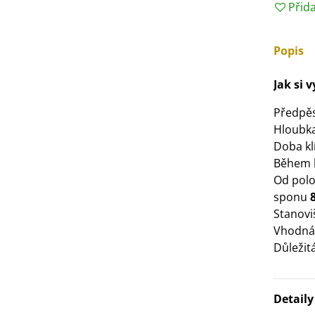
Přid
3 Kč
Popis
IO Bazalka pravá červená -
cimum basilicum -...
Jak si 
6 Kč
Předpě
IO Stévie sladká - Stevia
Hloubka
ebaudiana - bio...
Doba klí
4 Kč
Během k
Od polo
sponu
Stanovi
Vhodná
Důležit
Detail