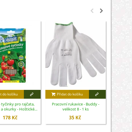
t do košíku
Přidat do košíku
Přidat
 tyčinky pro rajčata,
Pracovní rukavice - Buddy -
Hnojivo n
 a okurky - Hoštické
velikost 8 - 1 ks
okurky 
nojivo - 20 ks
178 Kč
35 Kč