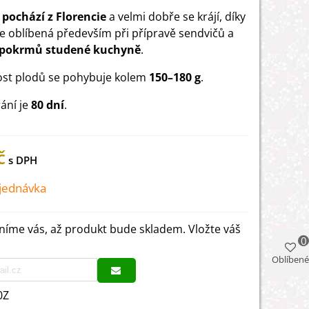
a
pochází z Florencie
a velmi dobře se krájí, díky
e oblíbená především při přípravě sendvičů a
pokrmů studené kuchyně
.
st plodů se pohybuje kolem
150–180 g
.
ání je
80 dní
.
č
jednávka
íme vás, až produkt bude skladem. Vložte váš
0
Oblíbené
0Z