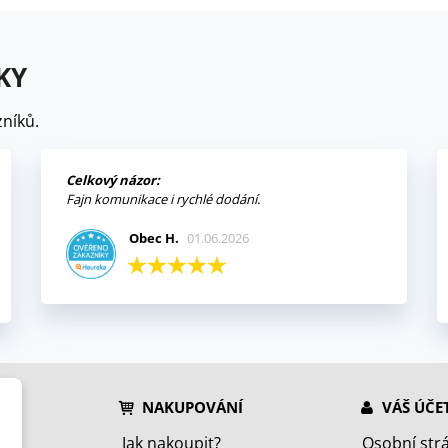
KY
níků.
Celkový názor:
Fajn komunikace i rychlé dodání.
Obec H.
01.06.2026
NAKUPOVÁNÍ
VÁŠ ÚČE
Jak nakoupit?
Osobní str