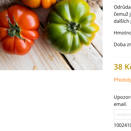
Odrůd
čemuž j
dalších
Hmotno
Doba zr
38 K
Předob
IO Ředkev bílá Laurin -
Upozorn
aphanus sativus - bio...
email.
4 Kč
IO Mangold duhový - Beta
100241
ulgaris - bio semena...