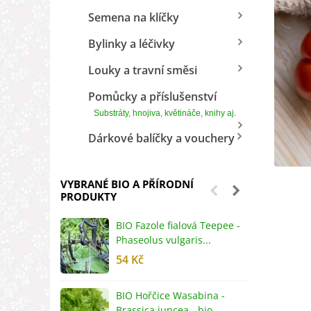
Semena na klíčky
Bylinky a léčivky
Louky a travní směsi
Pomůcky a příslušenství
Substráty, hnojiva, květináče, knihy aj.
Dárkové balíčky a vouchery
VYBRANÉ BIO A PŘÍRODNÍ
PRODUKTY
BIO Fazole fialová Teepee -
B
Phaseolus vulgaris...
R
54 Kč
5
BIO Hořčice Wasabina -
B
Brassica juncea - bio...
v