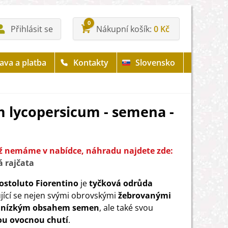
0
Přihlásit se
Nákupní košík
0 Kč
ava a platba
Kontakty
Slovensko
m lycopersicum - semena -
iž nemáme v nabídce, náhradu najdete zde:
 rajčata
ostoluto Fiorentino
je
tyčková odrůda
jící se nejen svými obrovskými
žebrovanými
s nízkým obsahem semen
, ale také svou
ou ovocnou chutí
.