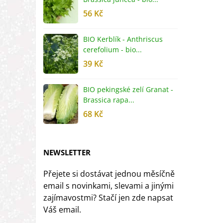
56 Kč
5
BIO Kerblík - Anthriscus
B
cerefolium - bio...
O
39 Kč
5
BIO pekingské zelí Granat -
B
Brassica rapa...
r
68 Kč
8
NEWSLETTER
Přejete si dostávat jednou měsíčně
email s novinkami, slevami a jinými
zajímavostmi? Stačí jen zde napsat
Váš email.