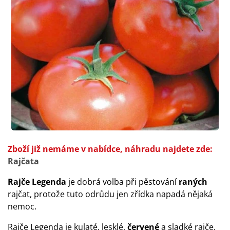
Zboží již nemáme v nabídce, náhradu najdete zde:
Rajčata
Rajče Legenda
je dobrá volba při pěstování
raných
rajčat, protože tuto odrůdu jen zřídka napadá nějaká
nemoc.
Rajče Legenda je kulaté, lesklé,
červené
a sladké rajče.