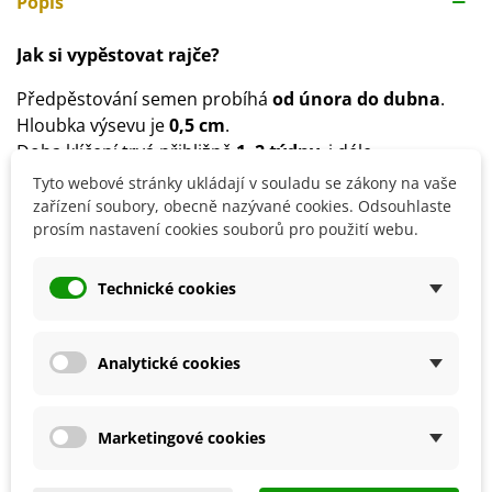
Popis
Jak si vypěstovat rajče?
Předpěstování semen probíhá
od února do dubna
.
Hloubka výsevu je
0,5 cm
.
Doba klíčení trvá přibližně
1–2 týdny
, i déle.
Během klíčení udržujte vyšší teplotu.
Tyto webové stránky ukládají v souladu se zákony na vaše
Od poloviny května lze rostliny přemístit ven do
zařízení soubory, obecně nazývané cookies. Odsouhlaste
prosím nastavení cookies souborů pro použití webu.
sponu
80 x 50 cm
.
Stanoviště volíme
teplé, slunečné
, dobře chráněné.
Vhodná půda je
středně těžká, výživná
.
Technické cookies
Důležitá je pravidelná závlaha a přihnojování.
Analytické cookies
Detaily produktu
Marketingové cookies
SOUVISEJÍCÍ PRODUKTY