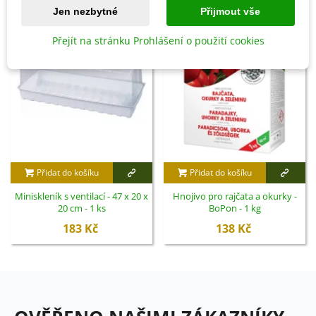
Jen nezbytné
Přijmout vše
Přejít na stránku Prohlášení o použití cookies
Přidat do košíku
Přidat do košíku
Miniskleník s ventilací - 47 x 20 x
Hnojivo pro rajčata a okurky -
20 cm - 1 ks
BoPon - 1 kg
183 Kč
138 Kč