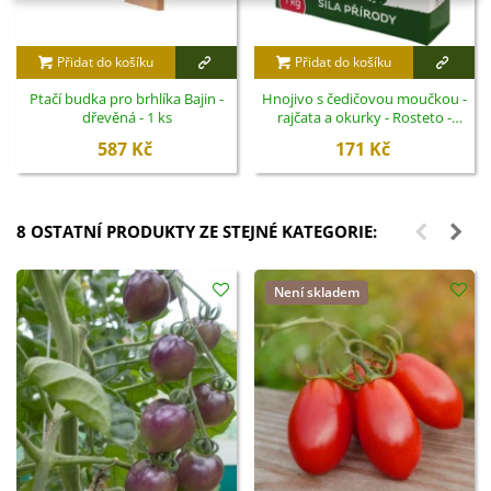
Přidat do košíku
Přidat do košíku
Ptačí budka pro brhlíka Bajin -
Hnojivo s čedičovou moučkou -
dřevěná - 1 ks
rajčata a okurky - Rosteto -
hnojivo - 1 kg
587 Kč
171 Kč
8 OSTATNÍ PRODUKTY ZE STEJNÉ KATEGORIE:
Není skladem