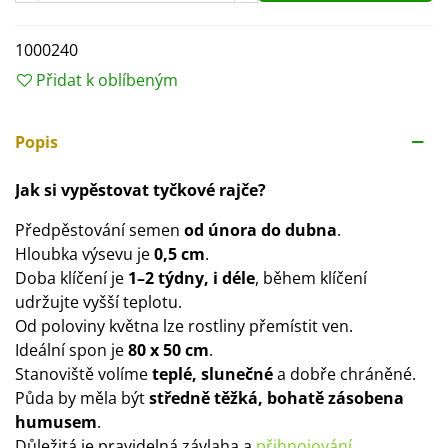
1000240
Přidat k oblíbeným
Popis
Jak si vypěstovat tyčkové rajče?
Předpěstování semen
od února do dubna
.
Hloubka výsevu je
0,5 cm
.
Doba klíčení je
1–2 týdny, i déle
, během klíčení
udržujte vyšší teplotu.
Od poloviny května lze rostliny přemístit ven.
Ideální spon je
80 x 50 cm
.
Stanoviště volíme
teplé, slunečné
a dobře chráněné.
Půda by měla být
středně těžká, bohatě zásobena
humusem
.
Důležitá je pravidelná závlaha a
přihnojování
.