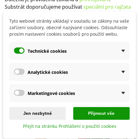
Substrát doporučujeme používat
speciální pro rajčata
a papriky
, a to
vždy spařený
.
Tyto webové stránky ukládají v souladu se zákony na vaše
Důležitá je
pravidelná závlaha a dostatečný přísun
zařízení soubory, obecně nazývané cookies. Odsouhlaste
živin
.
prosím nastavení cookies souborů pro použití webu.
Technické cookies
Detaily produktu
SOUVISEJÍCÍ PRODUKTY
Analytické cookies
Marketingové cookies
Jen nezbytné
Přijmout vše
Přejít na stránku Prohlášení o použití cookies