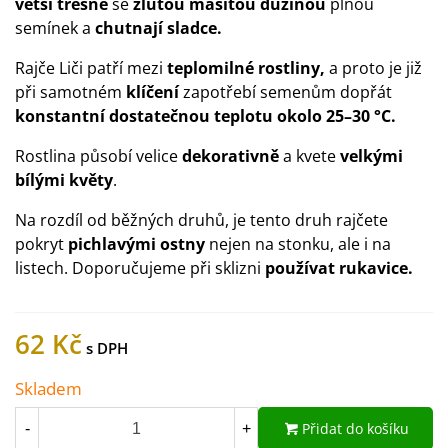
větší třešně
se
žlutou masitou dužinou
plnou
semínek a
chutnají sladce.
Rajče Liči patří mezi
teplomilné rostliny,
a proto je již
při samotném
klíčení
zapotřebí semenům dopřát
konstantní dostatečnou teplotu okolo
25–30 °C.
Rostlina působí velice
dekorativně
a kvete
velkými
bílými květy
.
Na rozdíl od běžných druhů, je tento druh rajčete
pokryt
pichlavými ostny
nejen na stonku, ale i na
listech. Doporučujeme při sklizni
používat rukavice.
62 Kč
Skladem
Přidat do košíku
-
+