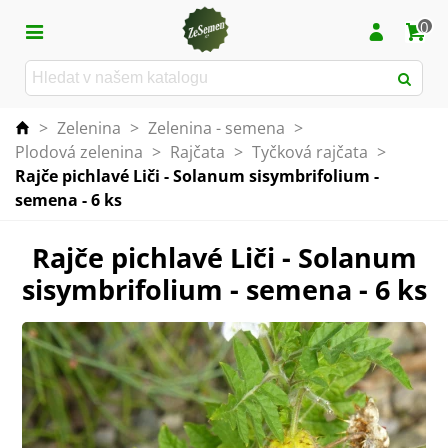
0
>
Zelenina
>
Zelenina - semena
>
Plodová zelenina
>
Rajčata
>
Tyčková rajčata
>
Rajče pichlavé Liči - Solanum sisymbrifolium -
semena - 6 ks
Rajče pichlavé Liči - Solanum
sisymbrifolium - semena - 6 ks