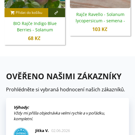
Přidat do košíku
Rajče Ravello - Solanum
lycopersicum - semena -
BIO Rajče Indigo Blue
4 ks
103 Kč
Berries - Solanum
lycopersicum - bio semena -
68 Kč
7 ks
OVĚŘENO NAŠIMI ZÁKAZNÍKY
Prohlédněte si vybraná hodnocení našich zákazníků.
Výhody:
Vždy mi přišla objednávka velmi rychle a v pořádku,
kompletní.
Jitka V.
02.06.2026