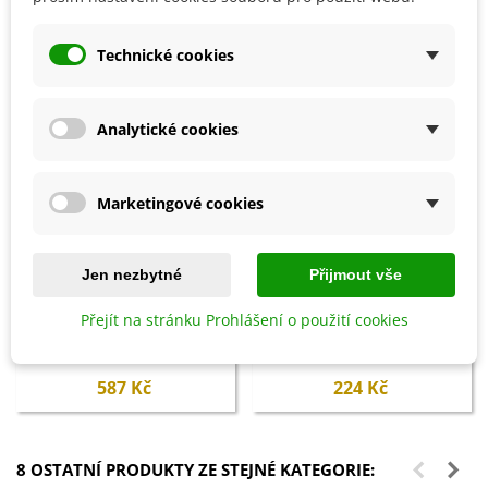
Technické cookies
Analytické cookies
Marketingové cookies
Jen nezbytné
Přijmout vše
Přidat do košíku
Přidat do košíku
Přejít na stránku Prohlášení o použití cookies
Ptačí budka pro brhlíka Bajin -
Lopatka na výsev semen -
dřevěná - 1 ks
Fiskars Solid - 1 ks
587 Kč
224 Kč
8 OSTATNÍ PRODUKTY ZE STEJNÉ KATEGORIE: