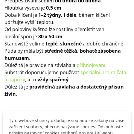
Předpěstování semen
od února do dubna
.
Hloubka výsevu je
0,5 cm
.
Doba klíčení je
1–2 týdny, i déle
, během klíčení
udržujte vyšší teplotu.
Od poloviny května lze rostliny přemístit ven.
Ideální spon je
80 x 50 cm
.
Stanoviště volíme
teplé, slunečné
a dobře chráněné.
Půda by měla být
středně těžká, bohatě zásobena
humusem
.
Důležitá je pravidelná závlaha a
přihnojování
.
Substrát doporučujeme používat
speciální pro rajčata
a papriky
, a to
vždy spařený
.
Důležitá je
pravidelná závlaha a dostatečný přísun
živin
.
Detaily produktu
Tyto webové stránky ukládají v souladu se zákony na vaše
zařízení soubory, obecně nazývané cookies. Odsouhlaste
prosím nastavení cookies souborů pro použití webu.
SOUVISEJÍCÍ PRODUKTY