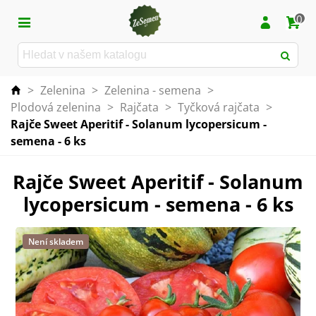
0
>
Zelenina
>
Zelenina - semena
>
Plodová zelenina
>
Rajčata
>
Tyčková rajčata
>
Rajče Sweet Aperitif - Solanum lycopersicum -
semena - 6 ks
Rajče Sweet Aperitif - Solanum
lycopersicum - semena - 6 ks
Není skladem