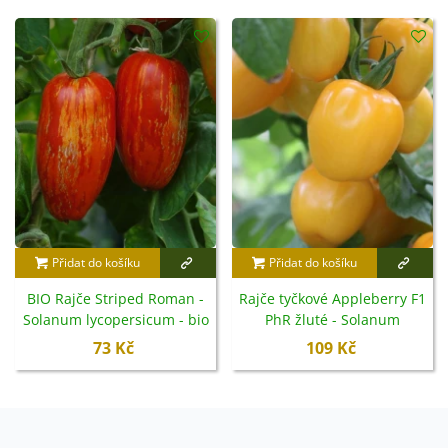
Přidat do košíku
Přidat do košíku
BIO Rajče Striped Roman -
Rajče tyčkové Appleberry F1
Solanum lycopersicum - bio
PhR žluté - Solanum
semena - 7 ks
lycopersicum - semena -
73 Kč
109 Kč
7 ks