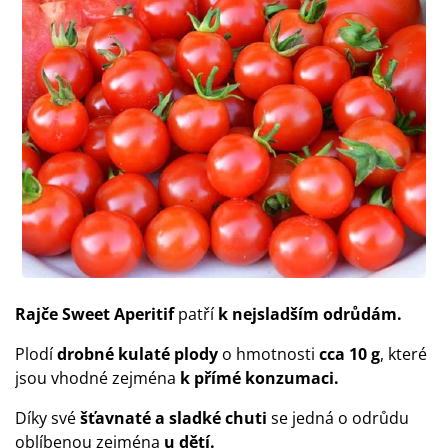
Rajče Sweet Aperitif
patří
k nejsladším odrůdám.
Plodí
drobné kulaté plody
o hmotnosti
cca 10 g
, které
jsou vhodné zejména
k přímé konzumaci.
Díky své
šťavnaté a sladké chuti
se jedná o odrůdu
oblíbenou zejména
u dětí.