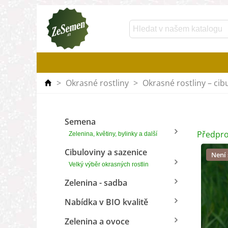
>
Okrasné rostliny
>
Okrasné rostliny – cib
Semena
Předpro
Zelenina, květiny, bylinky a další
Cibuloviny a sazenice
Není
Velký výběr okrasných rostlin
Zelenina - sadba
Nabídka v BIO kvalitě
Zelenina a ovoce