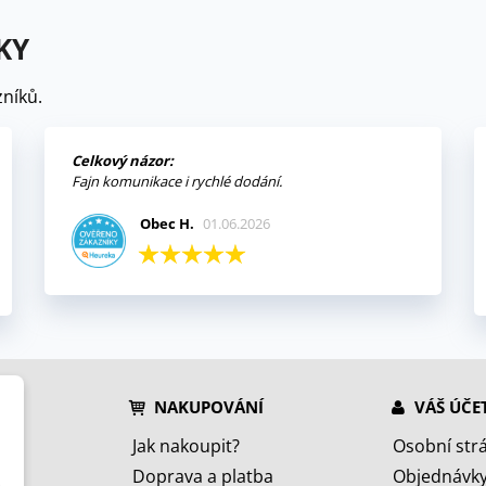
KY
níků.
Celkový názor:
Fajn komunikace i rychlé dodání.
Obec H.
01.06.2026
NAKUPOVÁNÍ
VÁŠ ÚČE
Jak nakoupit?
Osobní str
Doprava a platba
Objednávk