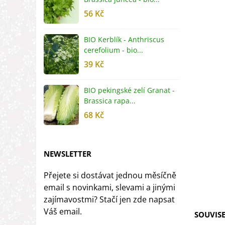
56 Kč
5
BIO Kerblík - Anthriscus
B
cerefolium - bio...
O
39 Kč
5
BIO pekingské zelí Granat -
B
Brassica rapa...
r
68 Kč
8
NEWSLETTER
Přejete si dostávat jednou měsíčně
email s novinkami, slevami a jinými
zajímavostmi? Stačí jen zde napsat
Váš email.
SOUVISE