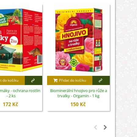
t do košíku
Přidat do košíku
Přidat
imáky - ochrana rostlin
Biominerální hnojivo pro růže a
Nůžky na 
- 2 ks
trvalky - Orgamin - 1 kg
S
172 Kč
150 Kč