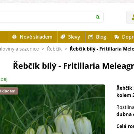
Nově skladem
Slevy
Blog
Dopr
uloviny a sazenice
>
Řebčík
>
Řebčík bílý - Fritillaria Mel
Řebčík bílý - Fritillaria Meleagr
dej
Řebčík 
 skladem
kolem 
Rostlin
dubna 
Celá ro