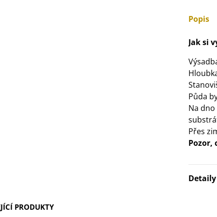
3 Kč
Popis
IO Bazalka pravá červená -
Jak si 
cimum basilicum -...
Výsadb
6 Kč
Hloubka
Stanovi
IO Stévie sladká - Stevia
Půda by
ebaudiana - bio...
Na dno 
4 Kč
substrá
Přes zi
Pozor, 
Detail
JÍCÍ PRODUKTY