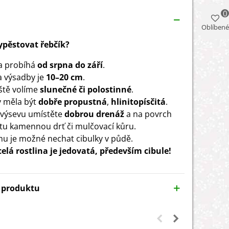
0
Oblíbené
vypěstovat řebčík?
a probíhá
od srpna do září
.
 výsadby je
10–20 cm
.
ště volíme
slunečné či polostinné
.
 měla být
dobře propustná
,
hlinitopísčitá
.
výsevu umístěte
dobrou drenáž
a na povrch
tu kamennou drť či mulčovací kůru.
mu je možné nechat cibulky v půdě.
celá rostlina je jedovatá, především cibule!
y produktu