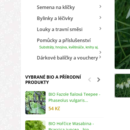
Semena na klíčky
Bylinky a léčivky
Louky a travní směsi
Pomůcky a příslušenství
Substráty, hnojiva, květináče, knihy aj.
Dárkové balíčky a vouchery
VYBRANÉ BIO A PŘÍRODNÍ
PRODUKTY
BIO Fazole fialová Teepee -
B
Phaseolus vulgaris...
R
54 Kč
5
BIO Hořčice Wasabina -
B
Brassica juncea - bio...
v