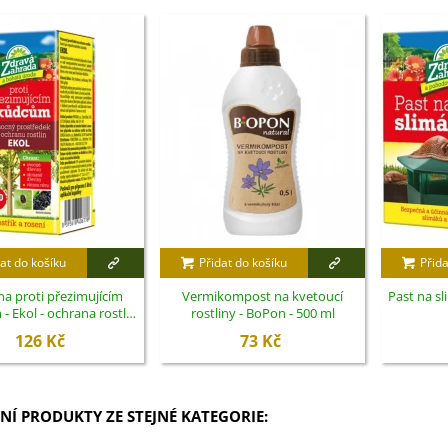
at do košíku
Přidat do košíku
Přida
a proti přezimujícím
Vermikompost na kvetoucí
Past na sl
 Ekol - ochrana rostlin
rostliny - BoPon - 500 ml
- 100 ml
126 Kč
73 Kč
NÍ PRODUKTY ZE STEJNÉ KATEGORIE: