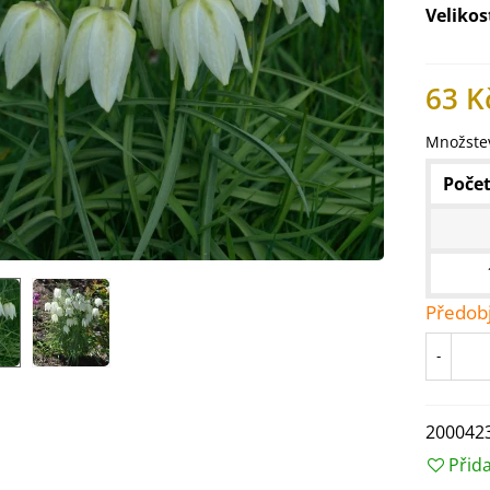
Velikos
63 K
Množstev
Počet
Předob
IO Ředkev bílá Laurin -
-
aphanus sativus - bio...
4 Kč
200042
Přid
IO Mangold duhový - Beta
ulgaris - bio semena...