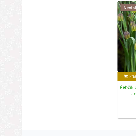
Není 
Přid
Řebčík U
- 