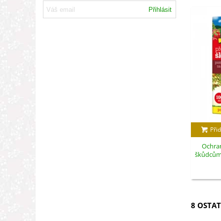
Přihlásit
Přid
Ochran
škůdcům -
8 OSTAT