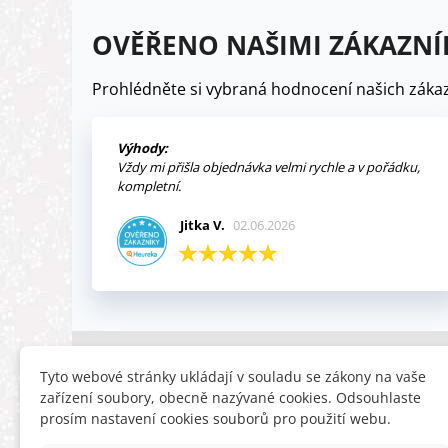
OVĚŘENO NAŠIMI ZÁKAZNÍ
Prohlédněte si vybraná hodnocení našich zákaz
Výhody:
Vždy mi přišla objednávka velmi rychle a v pořádku,
kompletní.
Jitka V.
02.06.2026
INFORMACE
HLEDÁTE
Tyto webové stránky ukládají v souladu se zákony na vaše
zařízení soubory, obecně nazývané cookies. Odsouhlaste
Obchodní podmínky
Slevy
prosím nastavení cookies souborů pro použití webu.
Reklamační řád
Novinky