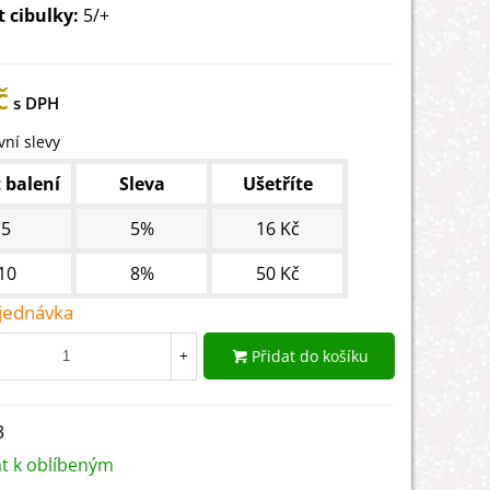
t cibulky:
5/+
č
ní slevy
 balení
Sleva
Ušetříte
5
5%
16 Kč
10
8%
50 Kč
jednávka
Přidat do košíku
+
3
at k oblíbeným