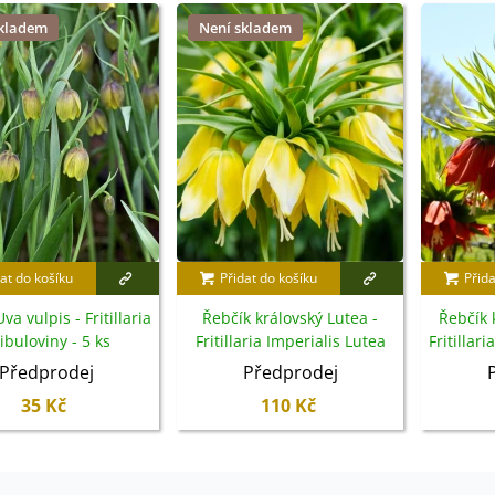
skladem
Není skladem
at do košíku
Přidat do košíku
Přida
va vulpis - Fritillaria
Řebčík královský Lutea -
Řebčík 
cibuloviny - 5 ks
Fritillaria Imperialis Lutea
Fritillari
Maxima - cibuloviny - 1 ks
Předprodej
Předprodej
35 Kč
110 Kč