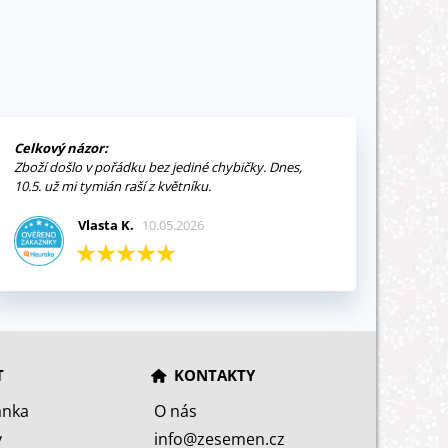
Celkový názor:
Zboží došlo v pořádku bez jediné chybičky. Dnes,
10.5. už mi tymián raší z květníku.
Vlasta K.
10.05.2026
T
KONTAKTY
ánka
O nás
y
info@zesemen.cz