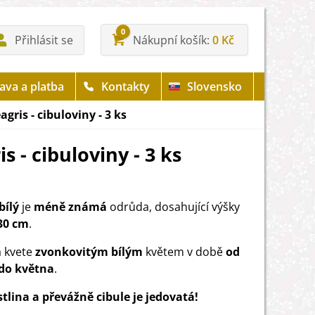
0
Přihlásit se
Nákupní košík
0 Kč
ava a platba
Kontakty
Slovensko
eagris - cibuloviny - 3 ks
is - cibuloviny - 3 ks
bílý
je
méně
známá
odrůda, dosahující výšky
30 cm
.
a kvete
zvonkovitým
bílým
květem v době
od
do května
.
stlina a převážně cibule je jedovatá!