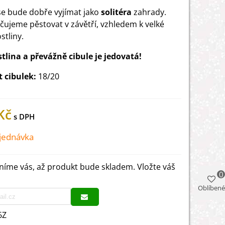
se bude dobře vyjímat jako
solitéra
zahrady.
ujeme pěstovat v závětří, vzhledem k velké
stliny.
stlina a převážně cibule je jedovatá!
t cibulek:
18/20
Kč
jednávka
íme vás, až produkt bude skladem. Vložte váš
0
Oblíbené
6Z