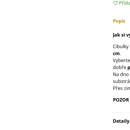
Přid
3 Kč
Popis
IO Bazalka pravá červená -
cimum basilicum -...
Jak si 
6 Kč
Cibulky
IO Stévie sladká - Stevia
cm
.
ebaudiana - bio...
Vyberte
4 Kč
dobře
Na dno 
substrá
Přes zi
POZOR :
Detail