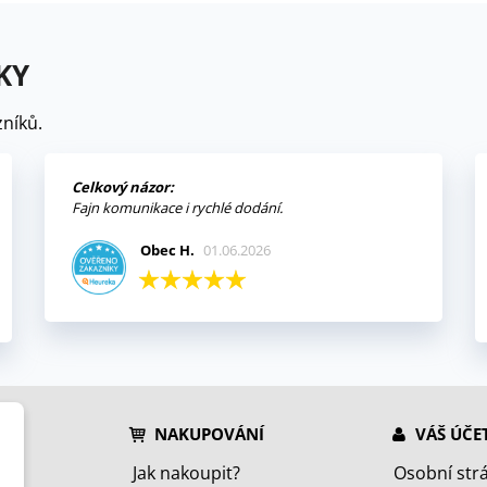
KY
níků.
Celkový názor:
Fajn komunikace i rychlé dodání.
Obec H.
01.06.2026
NAKUPOVÁNÍ
VÁŠ ÚČE
Jak nakoupit?
Osobní str