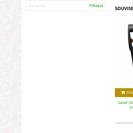
Přihlásit
SOUVISE
Přid
Sazeč cib
Fi