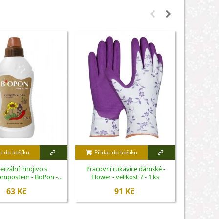
t do košíku
Přidat do košíku
Přidat
erzální hnojivo s
Pracovní rukavice dámské -
Košík na c
ompostem - BoPon -
Flower - velikost 7 - 1 ks
500 ml
63 Kč
91 Kč