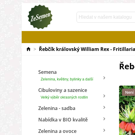
>
Řebčík královský William Rex - Fritillaria
Řebč
Semena
Zelenina, květiny, bylinky a další
Cibuloviny a sazenice
Není
Velký výběr okrasných rostlin
Zelenina - sadba
Nabídka v BIO kvalitě
Zelenina a ovoce