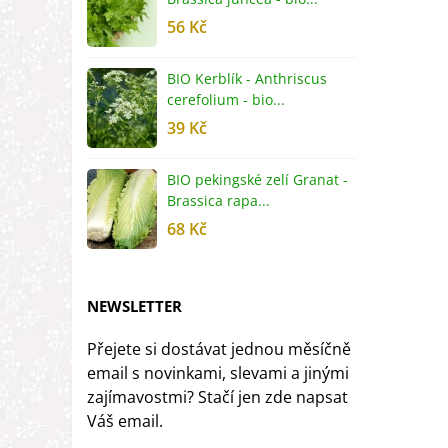
56 Kč
5
BIO Kerblík - Anthriscus
B
cerefolium - bio...
O
39 Kč
5
BIO pekingské zelí Granat -
B
Brassica rapa...
r
68 Kč
8
NEWSLETTER
Přejete si dostávat jednou měsíčně
email s novinkami, slevami a jinými
zajímavostmi? Stačí jen zde napsat
Váš email.