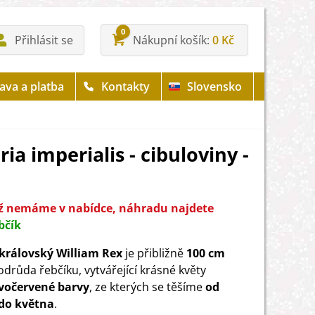
0
Přihlásit se
Nákupní košík
0 Kč
ava a platba
Kontakty
Slovensko
ria imperialis - cibuloviny -
již nemáme v nabídce, náhradu najdete
bčík
královský William Rex
je přibližně
100 cm
odrůda řebčíku, vytvářející krásné květy
vočervené barvy
, ze kterých se těšíme
od
do května
.