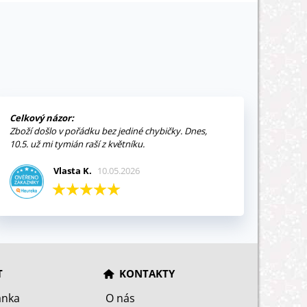
Celkový názor:
Zboží došlo v pořádku bez jediné chybičky. Dnes,
10.5. už mi tymián raší z květníku.
Vlasta K.
10.05.2026
T
KONTAKTY
ánka
O nás