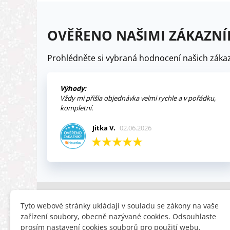
OVĚŘENO NAŠIMI ZÁKAZNÍ
Prohlédněte si vybraná hodnocení našich zákaz
Výhody:
Vždy mi přišla objednávka velmi rychle a v pořádku,
kompletní.
Jitka V.
02.06.2026
INFORMACE
HLEDÁTE
Tyto webové stránky ukládají v souladu se zákony na vaše
zařízení soubory, obecně nazývané cookies. Odsouhlaste
Obchodní podmínky
Slevy
prosím nastavení cookies souborů pro použití webu.