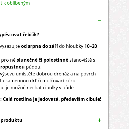
at k oblíbeným
vypěstovat řebčík?
 vysazujte
od srpna do září
do hloubky
10–20
 pro ně
slunečné či polostinné
stanoviště s
propustnou
půdou.
výsevu umístěte dobrou drenáž a na povrch
tu kamennou drť či mulčovací kůru.
mu je možné nechat cibulky v půdě.
 Celá rostlina je jedovatá, především cibule!
y produktu