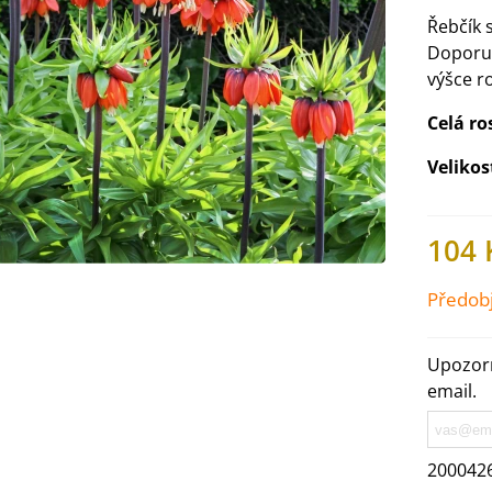
Řebčík 
Doporuč
výšce ro
Celá ro
Velikos
104 
Předob
IO Ředkev bílá Laurin -
Upozorn
aphanus sativus - bio...
email.
4 Kč
IO Mangold duhový - Beta
200042
ulgaris - bio semena...