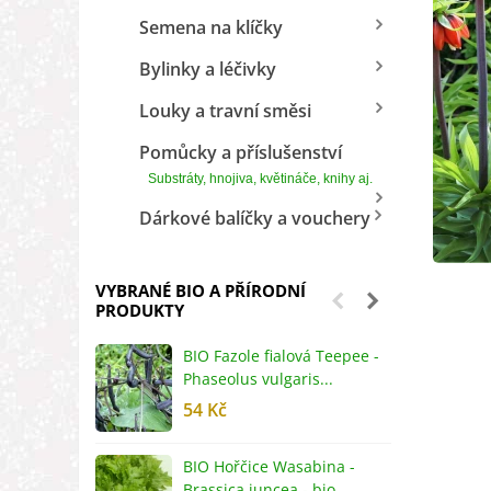
Semena na klíčky
Bylinky a léčivky
Louky a travní směsi
Pomůcky a příslušenství
Substráty, hnojiva, květináče, knihy aj.
Dárkové balíčky a vouchery
VYBRANÉ BIO A PŘÍRODNÍ
PRODUKTY
BIO Fazole fialová Teepee -
B
Phaseolus vulgaris...
R
54 Kč
5
BIO Hořčice Wasabina -
B
Brassica juncea - bio...
v