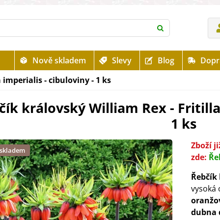
Nově skladem
Slevy
Blog
Dopr
 imperialis - cibuloviny - 1 ks
ík královský William Rex - Fritilla
1 ks
Zboží 
 skladem
zde:
Ře
Řebčík 
vysoká 
oranžo
dubna 