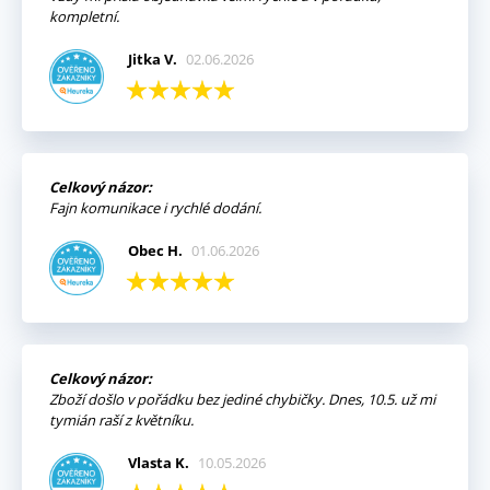
kompletní.
Jitka V.
02.06.2026
Celkový názor:
Fajn komunikace i rychlé dodání.
Obec H.
01.06.2026
Celkový názor:
Zboží došlo v pořádku bez jediné chybičky. Dnes, 10.5. už mi
tymián raší z květníku.
Vlasta K.
10.05.2026