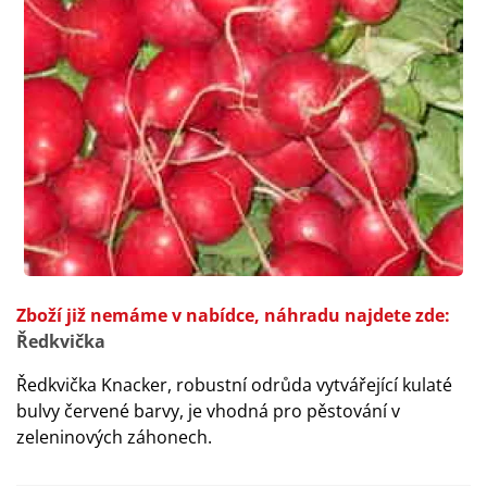
Zboží již nemáme v nabídce, náhradu najdete zde:
Ředkvička
Ředkvička Knacker, robustní odrůda vytvářející kulaté
bulvy červené barvy, je vhodná pro pěstování v
zeleninových záhonech.