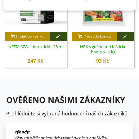
Přidat do košíku
Přidat do košíku
NEEM AZAL - insekticid - 25 ml
NPK s guánem - Hoštické
hnojivo - 1 kg
247 Kč
93 Kč
OVĚŘENO NAŠIMI ZÁKAZNÍKY
Prohlédněte si vybraná hodnocení našich zákazníků.
Výhody:
Vždy mi přišla objednávka velmi rychle a v pořádku,