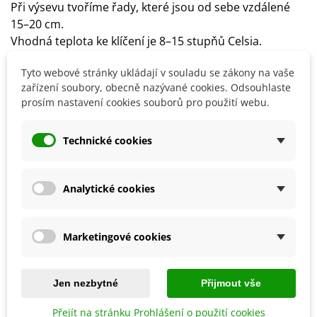
Při výsevu tvoříme řady, které jsou od sebe vzdálené
15–20 cm.
Vhodná teplota ke klíčení je 8–15 stupňů Celsia.
První klíčky očekáváme asi za
9–15 dní
.
Tyto webové stránky ukládají v souladu se zákony na vaše
Stanoviště by mělo být
slunečné
,
zařízení soubory, obecně nazývané cookies. Odsouhlaste
s
lehkou
půdou
zásobenou živinami
.
prosím nastavení cookies souborů pro použití webu.
Důležitá je pravidelná a dostatečná zálivka.
Technické cookies
Detaily produktu
Analytické cookies
SOUVISEJÍCÍ PRODUKTY
Marketingové cookies
Jen nezbytné
Přijmout vše
Přejít na stránku Prohlášení o použití cookies