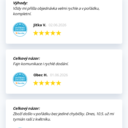
Výhody:
Vždy mi přišla objednávka velmi rychle a v pořádku,
kompletní.
Jitka V.
02.06.2026
Celkový názor:
Fajn komunikace i rychlé dodání.
Obec H.
01.06.2026
Celkový názor:
Zboží došlo v pořádku bez jediné chybičky. Dnes, 10.5. už mi
tymián raší z květníku.