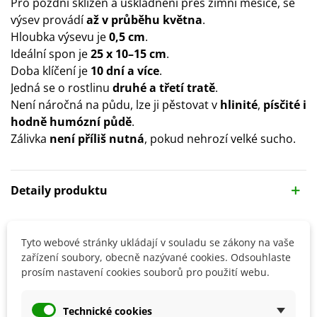
Pro pozdní sklizeň a uskladnění přes zimní měsíce, se
výsev provádí
až v průběhu května
.
Hloubka výsevu je
0,5 cm
.
Ideální spon je
25 x 10–15 cm
.
Doba klíčení je
10 dní a více
.
Jedná se o rostlinu
druhé a třetí tratě
.
Není náročná na půdu, lze ji pěstovat v
hlinité
,
písčité i
hodně humózní půdě
.
Zálivka
není příliš nutná
, pokud nehrozí velké sucho.
Detaily produktu
SOUVISEJÍCÍ PRODUKTY
Tyto webové stránky ukládají v souladu se zákony na vaše
zařízení soubory, obecně nazývané cookies. Odsouhlaste
prosím nastavení cookies souborů pro použití webu.
Technické cookies