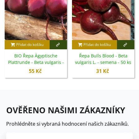
Přidat do košíku
Přidat do košíku
BIO Řepa Ägyptische
Řepa Bulls Blood - Beta
Plattrunde - Beta vulgaris -
vulgaris L. - semena - 50 ks
bio semena - 50 ks
55 Kč
31 Kč
OVĚŘENO NAŠIMI ZÁKAZNÍKY
Prohlédněte si vybraná hodnocení našich zákazníků.