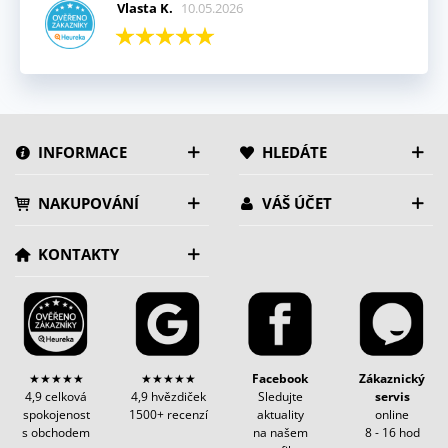
Vlasta K.
10.05.2026
INFORMACE
HLEDÁTE
NAKUPOVÁNÍ
VÁŠ ÚČET
KONTAKTY
★★★★★
★★★★★
Facebook
Zákaznický
4,9 celková
4,9 hvězdiček
Sledujte
servis
spokojenost
1500+ recenzí
aktuality
online
s obchodem
na našem
8 - 16 hod