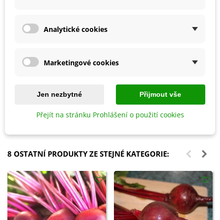
Analytické cookies
Marketingové cookies
Přidat do košíku
Přidat do košíku
Ptačí budka pro brhlíka Bajin -
Hoštický hnůj kravský -
Jen nezbytné
Přijmout vše
dřevěná - 1 ks
Hoštické hnojivo - 500 ml
Přejít na stránku Prohlášení o použití cookies
587 Kč
167 Kč
8 OSTATNÍ PRODUKTY ZE STEJNÉ KATEGORIE: