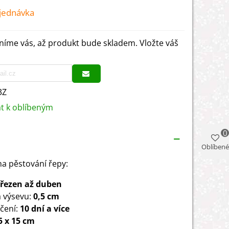
jednávka
íme vás, až produkt bude skladem. Vložte váš
3Z
at k oblíbeným
0
Oblíbené
a pěstování řepy:
řezen až duben
 výsevu:
0,5 cm
íčení:
10 dní a více
5 x 15 cm