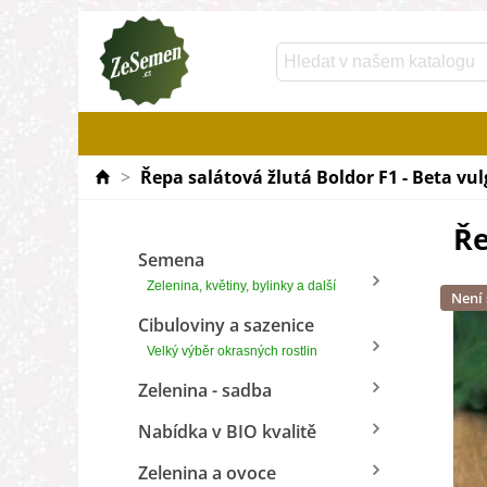
>
Řepa salátová žlutá Boldor F1 - Beta vul
Ře
Semena
Zelenina, květiny, bylinky a další
Není
Cibuloviny a sazenice
Velký výběr okrasných rostlin
Zelenina - sadba
Nabídka v BIO kvalitě
Zelenina a ovoce