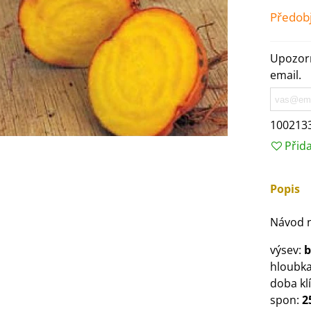
Předob
Upozorn
email.
100213
Přid
Popis
Návod n
IO Ředkev bílá Laurin -
aphanus sativus - bio...
výsev:
b
4 Kč
hloubka
doba kl
IO Mangold duhový - Beta
spon:
2
ulgaris - bio semena...