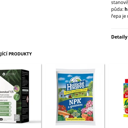
stanovi
3 Kč
půda:
h
řepa je 
IO Bazalka pravá červená -
cimum basilicum -...
6 Kč
Detail
IO Stévie sladká - Stevia
JÍCÍ PRODUKTY
ebaudiana - bio...
4 Kč