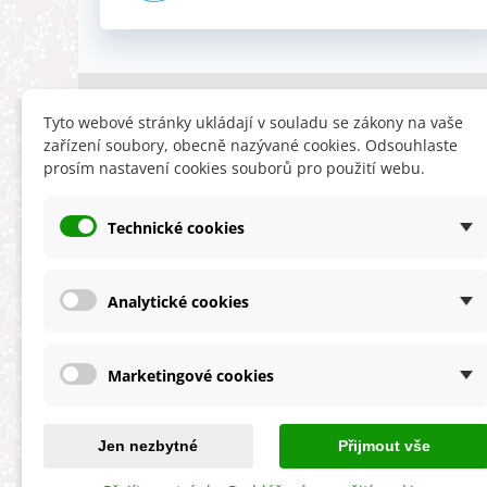
INFORMACE
HLEDÁTE
Tyto webové stránky ukládají v souladu se zákony na vaše
zařízení soubory, obecně nazývané cookies. Odsouhlaste
Obchodní podmínky
Slevy
prosím nastavení cookies souborů pro použití webu.
Reklamační řád
Novinky
Ochrana osobních údajů
Nyní doporuču
Technické cookies
Cookies
Mapa stránek
ÚKZÚZ info a odkazy
Analytické cookies
Marketingové cookies
★★★★★
4,9 celková spokojenost
s obchodem
Jen nezbytné
Přijmout vše