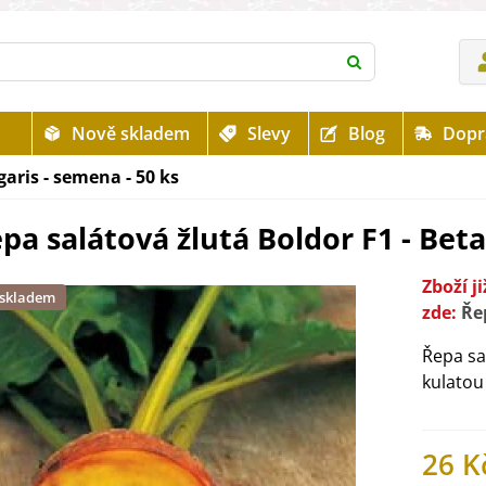
Nově skladem
Slevy
Blog
Dopr
garis - semena - 50 ks
pa salátová žlutá Boldor F1 - Beta
Zboží 
 skladem
zde:
Ře
Řepa sa
kulatou
26 K