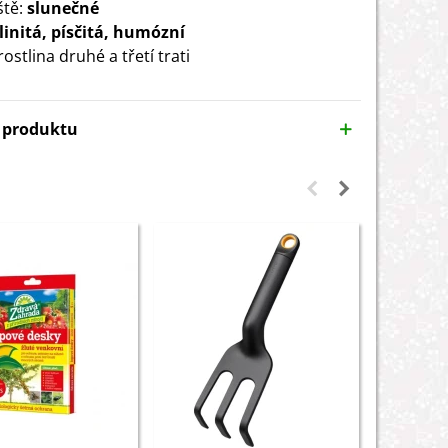
ště:
slunečné
linitá, písčitá, humózní
rostlina druhé a třetí trati
y produktu