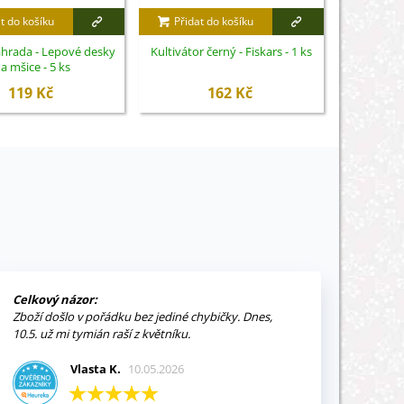
t do košíku
Přidat do košíku
Přidat
ahrada - Lepové desky
Kultivátor černý - Fiskars - 1 ks
Plod a kvě
a mšice - 5 ks
119 Kč
162 Kč
Celkový názor:
Zboží došlo v pořádku bez jediné chybičky. Dnes,
10.5. už mi tymián raší z květníku.
Vlasta K.
10.05.2026