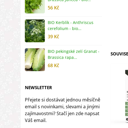
56 Kč
5
BIO Kerblík - Anthriscus
B
cerefolium - bio...
O
39 Kč
5
BIO pekingské zelí Granat -
B
SOUVISE
Brassica rapa...
r
68 Kč
8
NEWSLETTER
Přejete si dostávat jednou měsíčně
email s novinkami, slevami a jinými
zajímavostmi? Stačí jen zde napsat
Váš email.