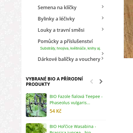
Semena na klíčky
Bylinky a léčivky
Louky a travní směsi
Pomůcky a příslušenství
Substráty, hnojiva, květináče, knihy aj.
Dárkové balíčky a vouchery
VYBRANÉ BIO A PŘÍRODNÍ
PRODUKTY
BIO Fazole fialová Teepee -
B
Phaseolus vulgaris...
R
54 Kč
5
BIO Hořčice Wasabina -
B
Brassica juncea - bio...
v