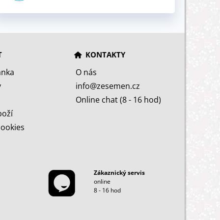
T
KONTAKTY
ánka
O nás
y
info@zesemen.cz
Online chat (8 - 16 hod)
boží
cookies
Zákaznický servis
online
8 - 16 hod