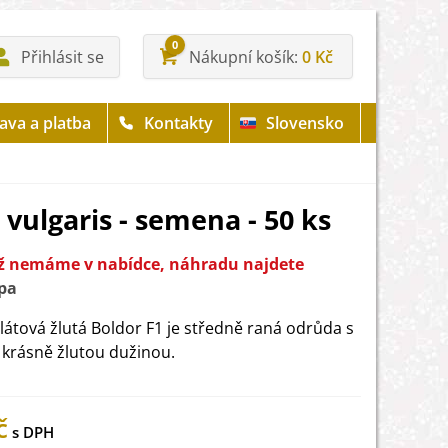
0
Přihlásit se
Nákupní košík
0 Kč
ava a platba
Kontakty
Slovensko
 vulgaris - semena - 50 ks
již nemáme v nabídce, náhradu najdete
pa
látová žlutá Boldor F1 je středně raná odrůda s
 krásně žlutou dužinou.
č