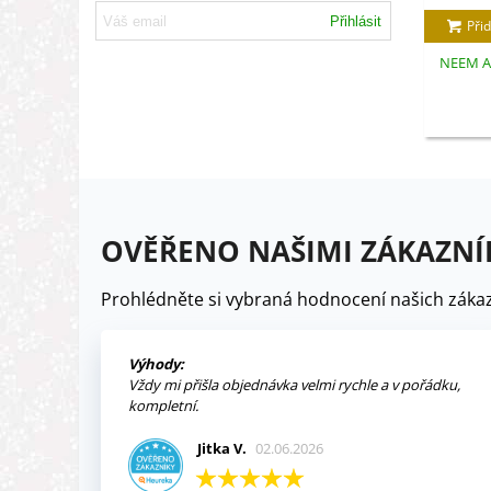
Přihlásit
Přid
NEEM AZ
OVĚŘENO NAŠIMI ZÁKAZNÍ
Prohlédněte si vybraná hodnocení našich zákaz
Výhody:
Vždy mi přišla objednávka velmi rychle a v pořádku,
kompletní.
Jitka V.
02.06.2026