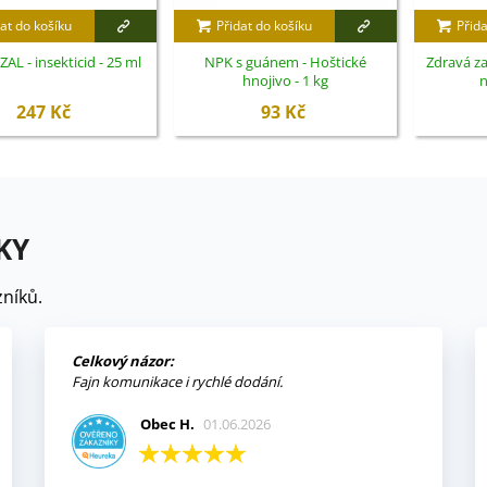
at do košíku
Přidat do košíku
Přida
AL - insekticid - 25 ml
NPK s guánem - Hoštické
Zdravá z
hnojivo - 1 kg
n
247 Kč
93 Kč
KY
níků.
Celkový názor:
Fajn komunikace i rychlé dodání.
Obec H.
01.06.2026