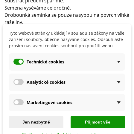
Substrát předem spaříme.
Semena vyséváme celoročně.
Drobounká semínka se pouze nasypou na povrch vlhké
rašeliny.
Zaléváme rosením, aby se semínka nevyplavila.
Tyto webové stránky ukládají v souladu se zákony na vaše
Rostliny klíčí nepravidelně, přibližně za 2–5 týdnů při
zařízení soubory, obecně nazývané cookies. Odsouhlaste
teplotě 15–25°C.
prosím nastavení cookies souborů pro použití webu.
Stanoviště volíme slunečné.
Technické cookies
Detaily produktu
Analytické cookies
SOUVISEJÍCÍ PRODUKTY
Marketingové cookies
Jen nezbytné
Přijmout vše