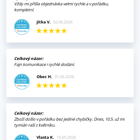
Vždy mi přišla objednávka velmi rychle a v pořádku,
kompletní.
Jitka V.
02.06.2026
Celkový názor:
Fajn komunikace i rychlé dodání.
Obec H.
01.06.2026
Celkový názor:
Zboží došlo v pořádku bez jediné chybičky. Dnes, 10.5. už mi
tymián raší z květníku.
Vlasta K.
10.05.2026