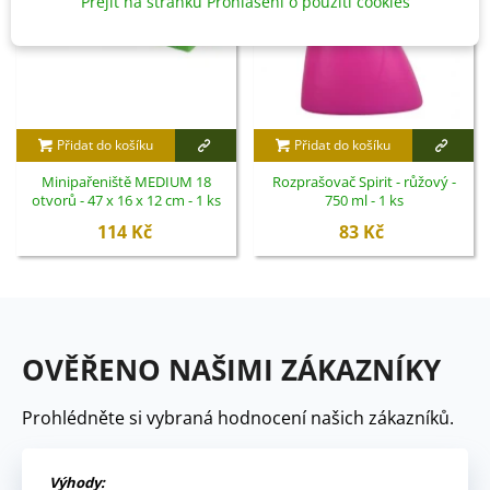
Přejít na stránku Prohlášení o použití cookies
Přidat do košíku
Přidat do košíku
Minipařeniště MEDIUM 18
Rozprašovač Spirit - růžový -
otvorů - 47 x 16 x 12 cm - 1 ks
750 ml - 1 ks
114 Kč
83 Kč
OVĚŘENO NAŠIMI ZÁKAZNÍKY
Prohlédněte si vybraná hodnocení našich zákazníků.
Výhody: