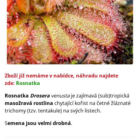
Zboží již nemáme v nabídce, náhradu najdete
zde:
Rosnatka
Rosnatka
Drosera
venusta
je zajímavá (sub)tropická
masožravá rostlina
chytající kořist na četné žláznaté
trichomy (tzv. tentakule) na svých listech.
S
emena jsou velmi drobná
.