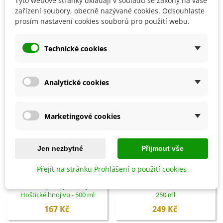
Tyto webové stránky ukládají v souladu se zákony na vaše
Detaily produktu
zařízení soubory, obecně nazývané cookies. Odsouhlaste
prosím nastavení cookies souborů pro použití webu.
SOUVISEJÍCÍ PRODUKTY
Technické cookies
Analytické cookies
Marketingové cookies
Jen nezbytné
Přijmout vše
Přejít na stránku Prohlášení o použití cookies
Přidat do košíku
Přidat do košíku
Hoštický hnůj kravský -
Probiotika PROFÍK WEIKI -
Hoštické hnojivo - 500 ml
250 ml
167 Kč
249 Kč