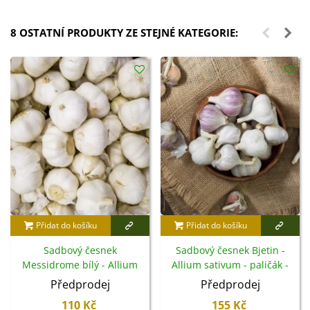
8 OSTATNÍ PRODUKTY ZE STEJNÉ KATEGORIE:
Přidat do košíku
Přidat do košíku
Sadbový česnek
Sadbový česnek Bjetin -
Messidrome bílý - Allium
Allium sativum - paličák -
sativum - nepaličák - cibule
cibuloviny - 1 balení
Předprodej
Předprodej
česneku - 1 balení
110 Kč
155 Kč