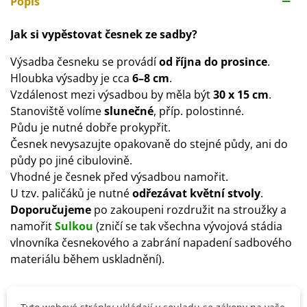
Popis
Jak si vypěstovat česnek ze sadby?
Výsadba česneku se provádí
od října do prosince
.
Hloubka výsadby je cca
6–8 cm
.
Vzdálenost mezi výsadbou by měla být
30 x 15 cm
.
Stanoviště volíme
slunečné
, příp. polostinné.
Půdu je nutné dobře prokypřit.
Česnek nevysazujte opakovaně do stejné půdy, ani do
půdy po jiné cibulovině.
Vhodné je česnek před výsadbou namořit.
U tzv. paličáků je nutné
odřezávat květní stvoly
.
Doporučujeme
po zakoupeni rozdružit na stroužky a
namořit
Sulkou
(zničí se tak všechna vývojová stádia
vlnovníka česnekového a zabrání napadení sadbového
materiálu během uskladnění).