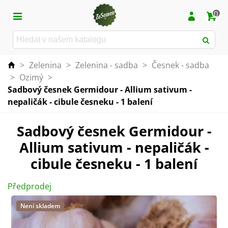
0
>
Zelenina
>
Zelenina - sadba
>
Česnek - sadba
>
Ozimý
>
Sadbový česnek Germidour - Allium sativum -
nepaličák - cibule česneku - 1 balení
Sadbový česnek Germidour -
Allium sativum - nepaličák -
cibule česneku - 1 balení
Předprodej
Není skladem