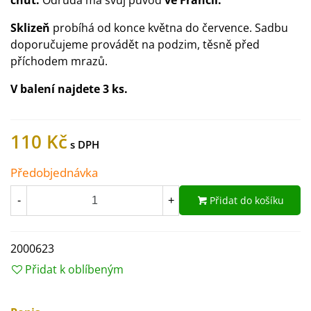
chuť.
Odrůda má svůj původ
ve Francii.
Sklizeň
probíhá od konce května do července. Sadbu
doporučujeme provádět na podzim, těsně před
příchodem mrazů.
V balení najdete 3 ks.
110 Kč
Předobjednávka
Přidat do košíku
-
+
2000623
Přidat k oblíbeným