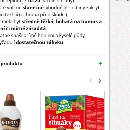
ní teplota je
10–20 °C
(dle odrůdy).
ště volíme
slunečné
, vhodné je rostliny zakrýt
u textilií (ochrana před škůdci)
 měla být
středně těžká, bohatá na humus a
ní či mírně zásaditá
.
patně snáší přímé hnojení a kyselé půdy.
vyžadují
dostatečnou zálivku
.
y produktu