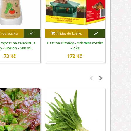
t do košíku
Přidat do košíku
Přidat
mpost na zeleninu a
Past na slimáky - ochrana rostlin
Lopatka
y - BoPon - 500 ml
- 2 ks
Fisk
73 Kč
172 Kč