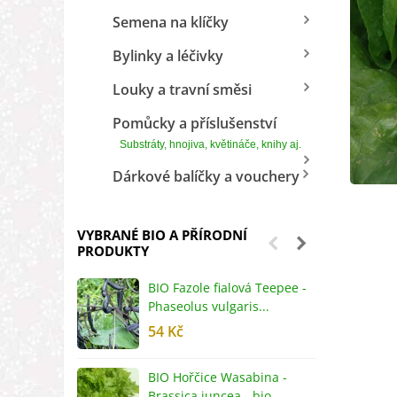
Semena na klíčky
Bylinky a léčivky
Louky a travní směsi
Pomůcky a příslušenství
Substráty, hnojiva, květináče, knihy aj.
Dárkové balíčky a vouchery
VYBRANÉ BIO A PŘÍRODNÍ
PRODUKTY
BIO Fazole fialová Teepee -
B
Phaseolus vulgaris...
R
54 Kč
5
BIO Hořčice Wasabina -
B
Brassica juncea - bio...
v