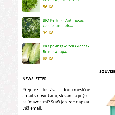
56 Kč
5
BIO Kerblík - Anthriscus
B
cerefolium - bio...
O
39 Kč
5
BIO pekingské zelí Granat -
B
Brassica rapa...
r
68 Kč
8
SOUVISE
NEWSLETTER
Přejete si dostávat jednou měsíčně
email s novinkami, slevami a jinými
zajímavostmi? Stačí jen zde napsat
Váš email.