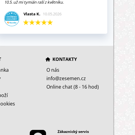
10.5. už mi tymián raší z květníku.
Vlasta K.
10.05.2026
T
KONTAKTY
ánka
O nás
y
info@zesemen.cz
Online chat (8 - 16 hod)
boží
cookies
Zákaznický servis