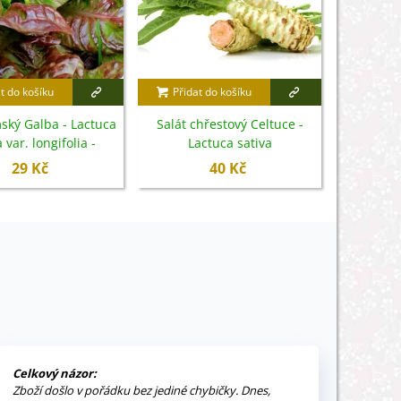
t do košíku
Přidat do košíku
Přidat
mský Galba - Lactuca
Salát chřestový Celtuce -
BIO Salá
 var. longifolia -
Lactuca sativa
Sylvesta
mena - 200 ks
L.var.asparagina - semena -
bio s
29 Kč
40 Kč
300 ks
Celkový názor:
Zboží došlo v pořádku bez jediné chybičky. Dnes,