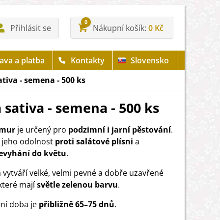
0
Přihlásit se
Nákupní košík
0 Kč
ava a platba
Kontakty
Slovensko
tiva - semena - 500 ks
 sativa - semena - 500 ks
Amur
je určený pro
podzimní i jarní pěstování
.
 jeho odolnost
proti salátové plísni
a
evyhání do květu
.
a vytváří velké, velmi pevné a dobře uzavřené
 které mají
světle zelenou barvu
.
ní doba je
přibližně 65–75 dnů
.