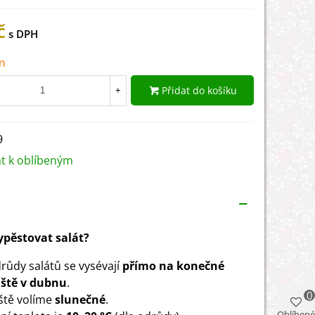
č
m
Přidat do košíku
+
9
at k oblíbeným
vypěstovat salát?
drůdy salátů se vysévají
přímo na konečné
iště v dubnu
.
0
ště volíme
slunečné
.
Oblíbené