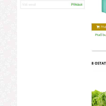
Přihlásit
Přid
Ptačí b
8 OSTAT