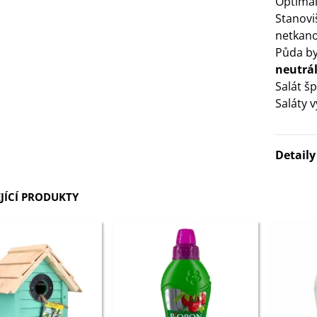
Optimál
Stanovi
3 Kč
netkano
Půda by
IO Bazalka pravá červená -
neutrál
cimum basilicum -...
Salát š
6 Kč
Saláty 
IO Stévie sladká - Stevia
ebaudiana - bio...
Detail
4 Kč
JÍCÍ PRODUKTY