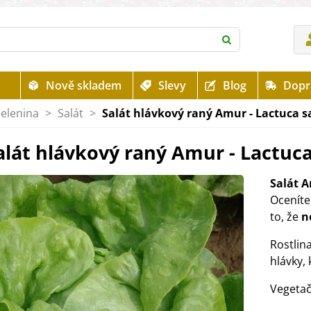
Nově skladem
Slevy
Blog
Dopr
zelenina
>
Salát
>
Salát hlávkový raný Amur - Lactuca sa
alát hlávkový raný Amur - Lactuca
Salát 
Oceníte
to, že
n
Rostlin
hlávky,
Vegetač