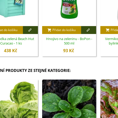
at do košíku
Přidat do košíku
Přida
udka zelená Beach Hut
Hnojivo na zeleninu - BoPon -
Vermiko
Curacao - 1 ks
500 ml
bylink
438 Kč
93 Kč
NÍ PRODUKTY ZE STEJNÉ KATEGORIE: