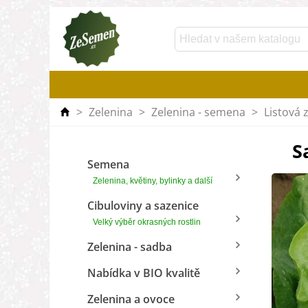
>
Zelenina
>
Zelenina - semena
>
Listová 
S
Semena
Zelenina, květiny, bylinky a další
Cibuloviny a sazenice
Velký výběr okrasných rostlin
Zelenina - sadba
Nabídka v BIO kvalitě
Zelenina a ovoce