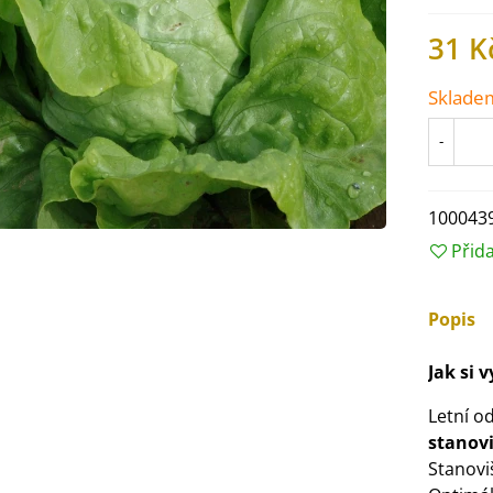
31 K
Sklade
-
100043
Přid
Popis
IO Ředkev bílá Laurin -
Jak si 
aphanus sativus - bio...
4 Kč
Letní o
stanov
Stanovi
IO Mangold duhový - Beta
ulgaris - bio semena...