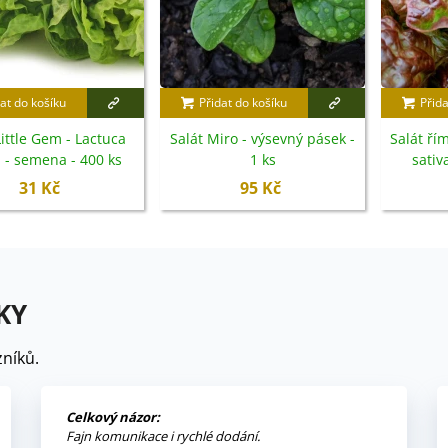
at do košíku
Přidat do košíku
Přida
Little Gem - Lactuca
Salát Miro - výsevný pásek -
Salát ří
a - semena - 400 ks
1 ks
sativa
se
31 Kč
95 Kč
KY
níků.
Celkový názor:
Fajn komunikace i rychlé dodání.