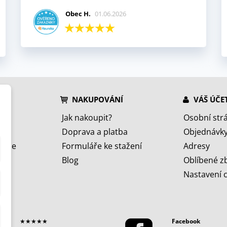
Obec H.
01.06.2026
NAKUPOVÁNÍ
VÁŠ ÚČE
Jak nakoupit?
Osobní str
Doprava a platba
Objednávk
jeme
Formuláře ke stažení
Adresy
Blog
Oblíbené z
Nastavení 
★★★★★
Facebook