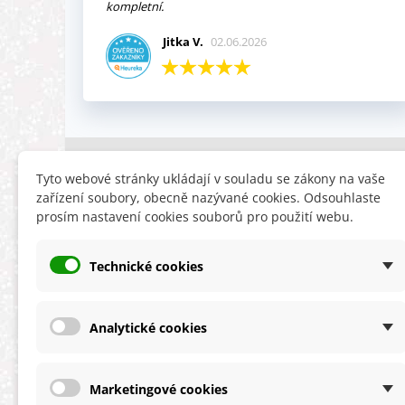
kompletní.
Jitka V.
02.06.2026
INFORMACE
HLEDÁTE
Tyto webové stránky ukládají v souladu se zákony na vaše
zařízení soubory, obecně nazývané cookies. Odsouhlaste
Obchodní podmínky
Slevy
prosím nastavení cookies souborů pro použití webu.
Reklamační řád
Novinky
Ochrana osobních údajů
Nyní doporuču
Technické cookies
Cookies
Mapa stránek
ÚKZÚZ info a odkazy
Analytické cookies
Marketingové cookies
★★★★★