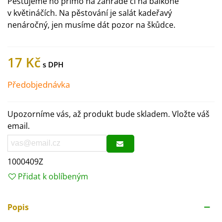
Pěstujeme ho přímo na zahradě či na balkóně
v květináčích. Na pěstování je salát kadeřavý
nenáročný, jen musíme dát pozor na škůdce.
17 Kč
Předobjednávka
Upozorníme vás, až produkt bude skladem. Vložte váš
email.
1000409Z
Přidat k oblíbeným
Popis