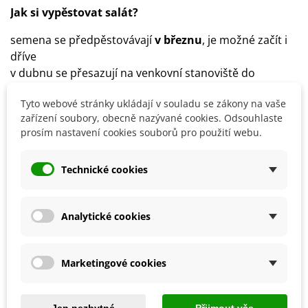
Jak si vypěstovat salát?
semena se předpěstovávají
v březnu
, je možné začít i
dříve
v dubnu se přesazují na venkovní stanoviště do
sponu
40 x 30 cm
Tyto webové stránky ukládají v souladu se zákony na vaše
stanoviště:
slunečné
, vhodné rostliny zakrýt netkanou
zařízení soubory, obecně nazývané cookies. Odsouhlaste
textilií (ochrana před škůdci)
prosím nastavení cookies souborů pro použití webu.
půda:
středně těžká, výživná, neutrální či mírně
zásaditá
Technické cookies
dostatečná zálivka
Analytické cookies
Detaily produktu
SOUVISEJÍCÍ PRODUKTY
Marketingové cookies
Jen nezbytné
Přijmout vše