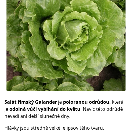
Salát římský Galander
je
poloranou odrůdou,
která
je
odolná vůči vybíhání do květu
. Navíc této odrůdě
nevadí ani delší slunečné dny.
Hlávky jsou středně velké, elipsovitého tvaru.