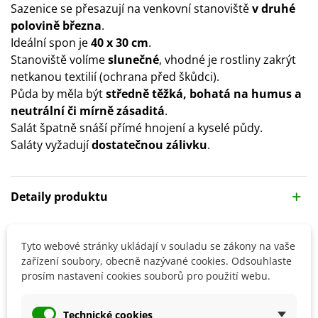
Sazenice se přesazují na venkovní stanoviště
v druhé
polovině března
.
Ideální spon je
40 x 30 cm
.
Stanoviště volíme
slunečné
, vhodné je rostliny zakrýt
netkanou textilií (ochrana před škůdci).
Půda by měla být
středně těžká, bohatá na humus a
neutrální či mírně zásaditá
.
Salát špatně snáší přímé hnojení a kyselé půdy.
Saláty vyžadují
dostatečnou zálivku
.
Detaily produktu
SOUVISEJÍCÍ PRODUKTY
Tyto webové stránky ukládají v souladu se zákony na vaše
zařízení soubory, obecně nazývané cookies. Odsouhlaste
prosím nastavení cookies souborů pro použití webu.
Technické cookies