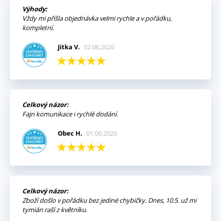
Výhody:
Vždy mi přišla objednávka velmi rychle a v pořádku,
kompletní.
Jitka V.
02.06.2026
Celkový názor:
Fajn komunikace i rychlé dodání.
Obec H.
01.06.2026
Celkový názor:
Zboží došlo v pořádku bez jediné chybičky. Dnes, 10.5. už mi
tymián raší z květníku.