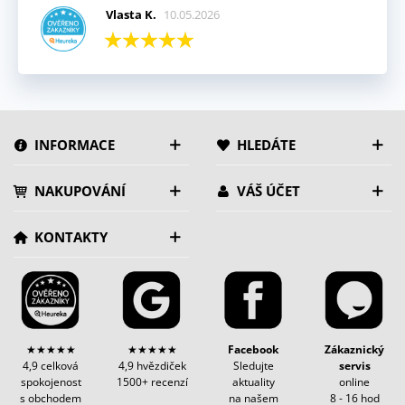
Vlasta K.
10.05.2026
INFORMACE
HLEDÁTE
NAKUPOVÁNÍ
VÁŠ ÚČET
KONTAKTY
★★★★★
★★★★★
Facebook
Zákaznický
4,9 celková
4,9 hvězdiček
Sledujte
servis
spokojenost
1500+ recenzí
aktuality
online
s obchodem
na našem
8 - 16 hod