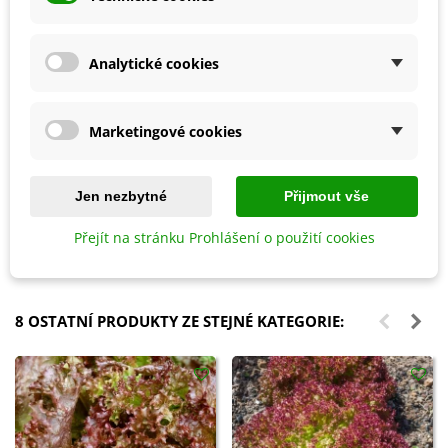
Analytické cookies
Marketingové cookies
Přidat do košíku
Přidat do košíku
Jen nezbytné
Přijmout vše
Ptačí budka pro brhlíka Bajin -
Hnojivo na zeleninu - BoPon -
dřevěná - 1 ks
500 ml
Přejít na stránku Prohlášení o použití cookies
587 Kč
93 Kč
8 OSTATNÍ PRODUKTY ZE STEJNÉ KATEGORIE: