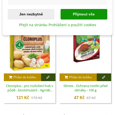
SOUVISEJÍCÍ PRODUKTY
Jen nezbytné
Přijmout vše
Sleva
Sleva
Přejít na stránku Prohlášení o použití cookies
Přidat do košíku
Přidat do košíku
Clonoplus - pro rozložení hub v
Slimex - Ochrana rostlin před
půdě - biostimulant - AgroBio
slimáky - 100 g
Opava - 10 ml
121 Kč
47 Kč
173 Kč
67 Kč