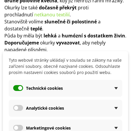
druhé polovině května
, kdy již nehrozí ranní mrazíky.
Okurky lze také
dočasně překrýt
proti
prochladnutí
netkanou textilií
.
Stanoviště volíme
slunečné či polostinné
a
dostatečně
teplé
.
Půda by měla být
lehká
a
humózní s dostatkem živin
.
Doporučujeme
okurky
vyvazovat
, aby nebyly
napadené plísněmi.
Ideální spon by měl být
50 x 100 cm
, ale může se lišit
Tyto webové stránky ukládají v souladu se zákony na vaše
dle jednotlivých odrůd.
zařízení soubory, obecně nazývané cookies. Odsouhlaste
Na počátku kvetení můžeme
prosím nastavení cookies souborů pro použití webu.
okurky
přihnojit
ledkem
či
drůbežím trusem
.
Okurky
nelze opakovaně pěstovat ve stejné půdě
.
Technické cookies
Vhodnou předplodinou je řepa, hrách, fazole nebo
cibule, nevhodnými plodinami jsou jahody či brambory.
Analytické cookies
Detaily produktu
Marketingové cookies