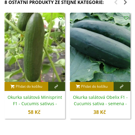
8 OSTATNÍ PRODUKTY ZE STEJNÉ KATEGORIE:
Přidat do košíku
Přidat do košíku
Okurka salátová Minisprint
Okurka salátová Obelix F1 -
F1 - Cucumis sativus -
Cucumis sativa - semena -
semena - 10 ks
20 ks
58 Kč
38 Kč