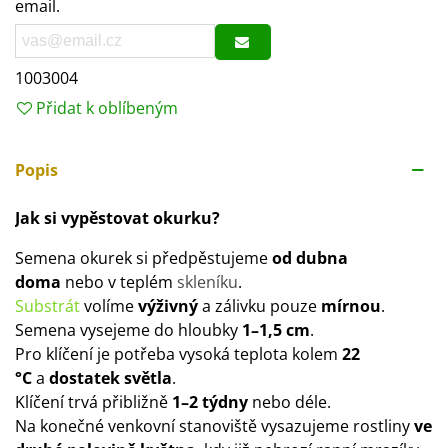
email.
1003004
Přidat k oblíbeným
Popis
Jak si vypěstovat okurku?
Semena okurek si předpěstujeme
od dubna
doma
nebo v teplém
skleníku
.
Substrát
volíme
výživný
a zálivku pouze
mírnou
.
Semena vysejeme do hloubky
1–1,5 cm
.
Pro klíčení je potřeba vysoká teplota kolem
22
°C
a
dostatek světla
.
Klíčení trvá přibližně
1–2 týdny
nebo déle.
Na konečné venkovní stanoviště vysazujeme rostliny
ve