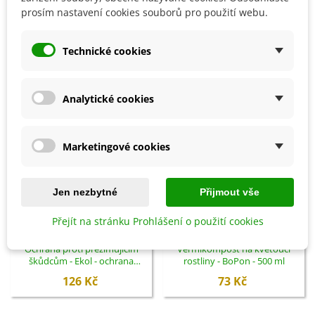
prosím nastavení cookies souborů pro použití webu.
SOUVISEJÍCÍ PRODUKTY
Technické cookies
Analytické cookies
Marketingové cookies
Jen nezbytné
Přijmout vše
Přejít na stránku Prohlášení o použití cookies
Přidat do košíku
Přidat do košíku
Ochrana proti přezimujícím
Vermikompost na kvetoucí
škůdcům - Ekol - ochrana
rostliny - BoPon - 500 ml
rostlin - 100 ml
126 Kč
73 Kč