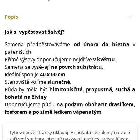
Popis
Jak si vypěstovat šalvěj?
Semena předpěstováváme
od února do března
v
pařeništích.
Přímé výsevy doporučujeme nejdříve
v květnu
.
Semena se vysévají
na povrch substrátu
.
Ideální spon je
40 x 60 cm
.
Stanoviště volíme
slunečné
.
Půda by měla být
hlinitopísčitá
,
propustná
,
suchá a
bohatá na živiny
.
Doporučujeme půdu
na podzim obohatit draslíkem,
fosforem a po zimě ledkem vápenatým
.
Tyto webové stránky ukládají v souladu se zákony na vaše
Detaily produktu
zařízení soubory, obecně nazývané cookies. Odsouhlaste