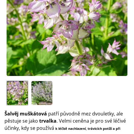
Šalvěj muškátová
patří původně mez dvouletky, ale
pěstuje se jako
trvalka
. Velmi ceněna je pro své léčivé
účinky, kdy se používá
k léčbě nachlazení
,
trávicích potíží a při