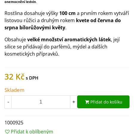
onemocnění ledvin
.
Rostlina dosahuje výšky
100 cm
a prvním rokem vytváří
listovou růžici a druhým rokem
kvete od června do
srpna bílorůžovými květy
.
Obsahuje
velké množství aromatických látek
, její
silice se přidávají do parfémů, mýdel a dalších
kosmetických přípravků.
32 Kč
Skladem
Přidat do košíku
-
+
1000925
Přidat k oblíbeným