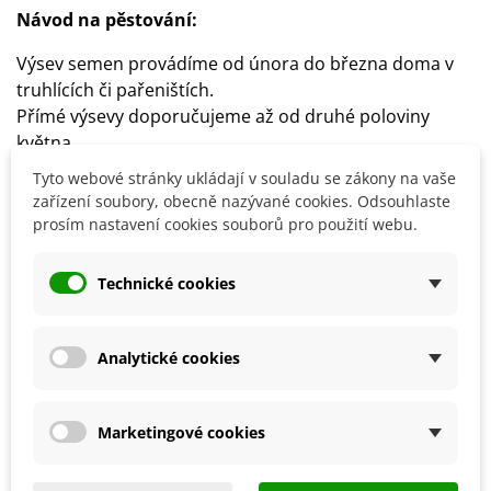
Návod na pěstování:
Výsev semen provádíme od února do března doma v
truhlících či pařeništích.
Přímé výsevy doporučujeme až od druhé poloviny
května.
Ven sázíme sazeničky také ve druhé polovině května ve
Tyto webové stránky ukládají v souladu se zákony na vaše
sponu 40 x 60 cm.
zařízení soubory, obecně nazývané cookies. Odsouhlaste
Ideální teplota ke klíčení je kolem 20°C.
prosím nastavení cookies souborů pro použití webu.
Půda by měla být výživná a dobře propustná, suchá,
ideálně hlinitopísčitá.
Technické cookies
Stanoviště volíme slunečné, případně polostinné.
Analytické cookies
Detaily produktu
Marketingové cookies
SOUVISEJÍCÍ PRODUKTY