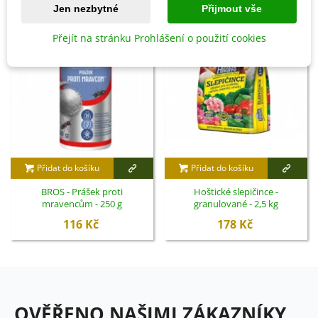
Jen nezbytné
Přijmout vše
Přejít na stránku Prohlášení o použití cookies
Přidat do košíku
Přidat do košíku
BROS - Prášek proti
Hoštické slepičince -
mravencům - 250 g
granulované - 2,5 kg
116 Kč
178 Kč
OVĚŘENO NAŠIMI ZÁKAZNÍKY