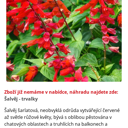
Zboží již nemáme v nabídce, náhradu najdete zde:
Šalvěj - trvalky
Šalvěj šarlatová, neobvyklá odrůda vytvářející červené
až světle růžové květy, bývá s oblibou pěstována v
chatových oblastech a truhlících na balkonech a