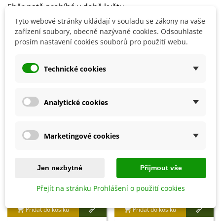
Sběr natě probíhá v době květu.
Tyto webové stránky ukládají v souladu se zákony na vaše
zařízení soubory, obecně nazývané cookies. Odsouhlaste
prosím nastavení cookies souborů pro použití webu.
Detaily produktu
Technické cookies
SOUVISEJÍCÍ PRODUKTY
Analytické cookies
Marketingové cookies
Jen nezbytné
Přijmout vše
Přejít na stránku Prohlášení o použití cookies
Přidat do košíku
Přidat do košíku