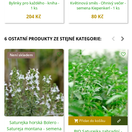
Bylinky pro každého - kniha -
Květinová směs - Ohnivý večer -
1 ks
semena Kiepenkerl - 1 ks
204 Kč
80 Kč
6 OSTATNÍ PRODUKTY ZE STEJNÉ KATEGORIE:
Není skladem
Přidat do košíku
Saturejka horská Bolero -
Satureja montana - semena
BIO Saturejka zahradní -