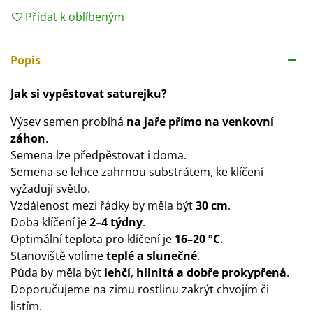
Přidat k oblíbeným
Popis
Jak si vypěstovat saturejku?
Výsev semen probíhá
na jaře přímo na venkovní
záhon
.
Semena lze předpěstovat i doma.
Semena se lehce zahrnou substrátem, ke klíčení
vyžadují světlo.
Vzdálenost mezi řádky by měla být
30 cm
.
Doba klíčení je
2–4 týdny
.
Optimální teplota pro klíčení je
16–20 °C
.
Stanoviště volíme
teplé a slunečné
.
Půda by měla být
lehčí
,
hlinitá a dobře prokypřená
.
Doporučujeme na zimu rostlinu zakrýt chvojím či
listím.