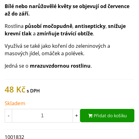
Bílé nebo narůžovělé květy se objevují od července
až do září.
Rostlina
působí močopudně
,
antisepticky
,
snižuje
krevní tlak
a
zmírňuje trávící obtíže
.
Využívá se také jako koření do zeleninových a
masových jídel, omáček a polévek.
Jedná se o
mrazuvzdornou rostlinu
.
48 Kč
Skladem
Přidat do košíku
-
+
1001832