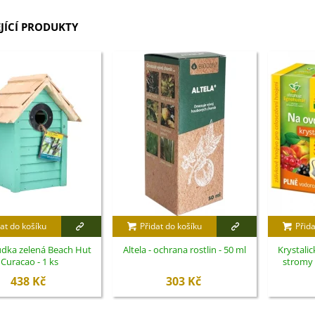
JÍCÍ PRODUKTY
at do košíku
Přidat do košíku
Přida
udka zelená Beach Hut
Altela - ochrana rostlin - 50 ml
Krystali
Curacao - 1 ks
stromy 
438 Kč
303 Kč