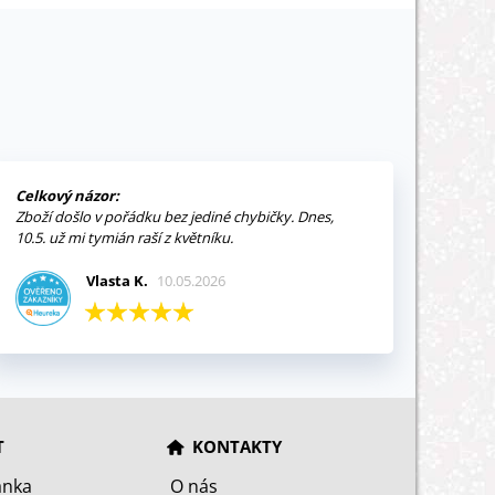
Celkový názor:
Zboží došlo v pořádku bez jediné chybičky. Dnes,
10.5. už mi tymián raší z květníku.
Vlasta K.
10.05.2026
T
KONTAKTY
ánka
O nás