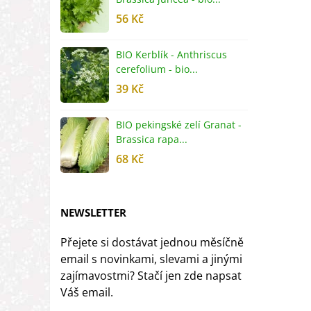
56 Kč
5
BIO Kerblík - Anthriscus
B
cerefolium - bio...
O
39 Kč
5
BIO pekingské zelí Granat -
B
Brassica rapa...
r
68 Kč
8
NEWSLETTER
Přejete si dostávat jednou měsíčně
email s novinkami, slevami a jinými
zajímavostmi? Stačí jen zde napsat
Váš email.