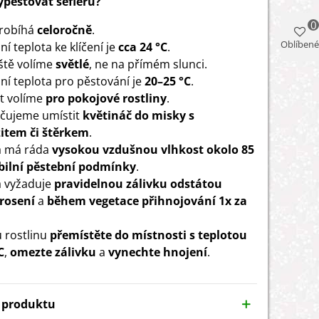
vypěstovat šefleru?
0
probíhá
celoročně
.
Oblíbené
í teplota ke klíčení je
cca 24 °C
.
ště volíme
světlé
, ne na přímém slunci.
ní teplota pro pěstování je
20–25 °C
.
t volíme
pro pokojové rostliny
.
čujeme umístit
květináč do misky s
item či štěrkem
.
a má ráda
vysokou vzdušnou vlhkost okolo 85
bilní pěstební podmínky
.
a vyžaduje
pravidelnou zálivku odstátou
rosení
a
během vegetace přihnojování 1x za
 rostlinu
přemístěte do místnosti s teplotou
C
,
omezte zálivku
a
vynechte hnojení
.
y produktu