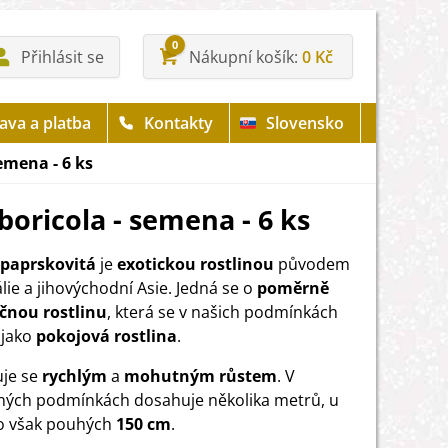
0
Přihlásit se
Nákupní košík
0 Kč
ava a platba
Kontakty
Slovensko
semena - 6 ks
boricola - semena - 6 ks
 paprskovitá
je
exotickou rostlinou
původem
lie a jihovýchodní Asie. Jedná se o
poměrně
čnou rostlinu
, která se v našich podmínkách
 jako
pokojová rostlina
.
je se
rychlým
a
mohutným růstem
. V
ných podmínkách dosahuje několika metrů, u
to však pouhých
150 cm
.