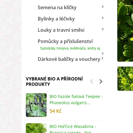
Semena na klíčky
Bylinky a léčivky
Louky a travní směsi
Pomůcky a příslušenství
Substráty, hnojiva, květináče, knihy aj.
Dárkové balíčky a vouchery
VYBRANÉ BIO A PŘÍRODNÍ
PRODUKTY
BIO Fazole fialová Teepee -
B
Phaseolus vulgaris...
R
54 Kč
5
BIO Hořčice Wasabina -
B
Brassica juncea - bio...
v