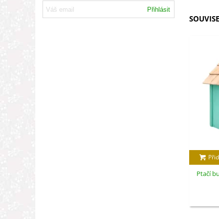
Přihlásit
SOUVISE
Přid
Ptačí b