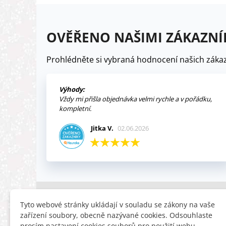
OVĚŘENO NAŠIMI ZÁKAZNÍ
Prohlédněte si vybraná hodnocení našich zákaz
Výhody:
Vždy mi přišla objednávka velmi rychle a v pořádku,
kompletní.
Jitka V.
02.06.2026
INFORMACE
HLEDÁTE
Tyto webové stránky ukládají v souladu se zákony na vaše
zařízení soubory, obecně nazývané cookies. Odsouhlaste
Obchodní podmínky
Slevy
prosím nastavení cookies souborů pro použití webu.