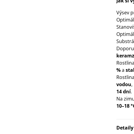
Jak si 
3 Kč
Výsev 
Optimáln
IO Bazalka pravá červená -
Stanovi
cimum basilicum -...
Optimál
6 Kč
Substrá
Doporu
IO Stévie sladká - Stevia
keramz
ebaudiana - bio...
Rostlin
4 Kč
%
a
sta
Rostlin
vodou
,
14 dní
.
Na zimu
10–18 °
Detail