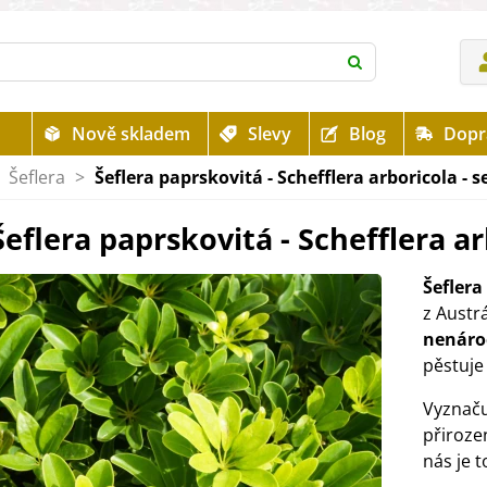
Nově skladem
Slevy
Blog
Dopr
Šeflera
>
Šeflera paprskovitá - Schefflera arboricola - 
Šeflera paprskovitá - Schefflera ar
Šeflera
z Austrá
nenáro
pěstuje
Vyznaču
přiroze
nás je 