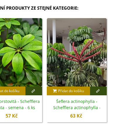
NÍ PRODUKTY ZE STEJNÉ KATEGORIE:
at do košíku
Přidat do košíku
prstovitá - Schefflera
Šeflera actinophylla -
ata - semena - 6 ks
Schefflera actinophylla -
semena - 6 ks
57 Kč
63 Kč