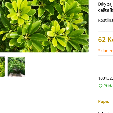
Díky za
deštní
Rostlin
62 K
Sklade
-
100132
IO Ředkev bílá Laurin -
Přid
aphanus sativus - bio...
4 Kč
Popis
IO Mangold duhový - Beta
ulgaris - bio semena...