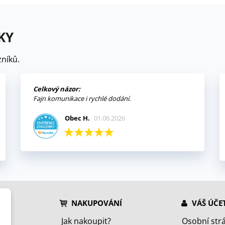
KY
níků.
Celkový názor:
Fajn komunikace i rychlé dodání.
Obec H.
01.06.2026
NAKUPOVÁNÍ
VÁŠ ÚČE
Jak nakoupit?
Osobní str