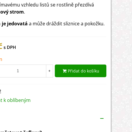
jímavému vzhledu listů se rostlině přezdívá
kový strom
.
a
je jedovatá
a může dráždit sliznice a pokožku.
č
m
Přidat do košíku
+
2
at k oblíbeným