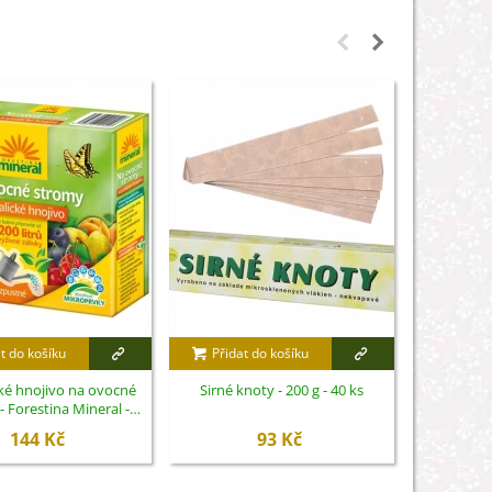
t do košíku
Přidat do košíku
Přidat
cké hnojivo na ovocné
Sirné knoty - 200 g - 40 ks
Lopatka
- Forestina Mineral -
Fisk
400 g
144 Kč
93 Kč