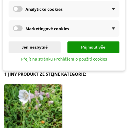
Analytické cookies
Marketingové cookies
Přidat do košíku
Přidat do košíku
Ochrana proti přezimujícím
Vermikompost na kvetoucí
škůdcům - Ekol - ochrana
rostliny - BoPon - 500 ml
Jen nezbytné
Přijmout vše
rostlin - 100 ml
126 Kč
73 Kč
Přejít na stránku Prohlášení o použití cookies
1 JINÝ PRODUKT ZE STEJNÉ KATEGORIE: