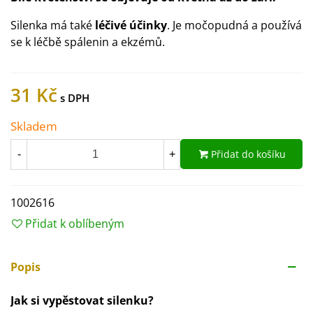
Silenka má také
léčivé účinky
. Je močopudná a používá
se k léčbě spálenin a ekzémů.
31 Kč
Skladem
Přidat do košíku
-
+
1002616
Přidat k oblíbeným
Popis
Jak si vypěstovat silenku?