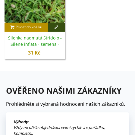
Přidat do košíku
Silenka nadmutá Stridolo -
Silene inflata - semena -
0,2 g
31 Kč
OVĚŘENO NAŠIMI ZÁKAZNÍKY
Prohlédněte si vybraná hodnocení našich zákazníků.
Výhody:
Vždy mi přišla objednávka velmi rychle a v pořádku,
kompletní.