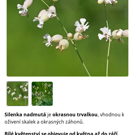
Silenka nadmutá
je
okrasnou trvalkou
, vhodnou k
oživení skalek a okrasných záhonů.
Bílé květenství se objevuje od května až do září.