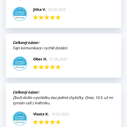
Jitka V.
02.06.2026
Celkový názor:
Fajn komunikace i rychlé dodání.
Obec H.
01.06.2026
Celkový názor:
Zboží došlo v pořádku bez jediné chybičky. Dnes, 10.5. už mi
tymián raší z květníku.
Vlasta K.
10.05.2026