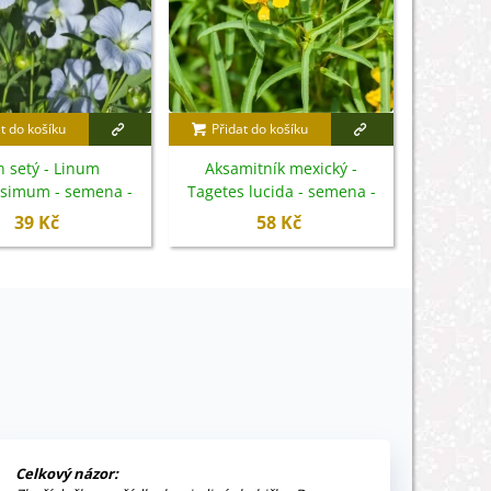
t do košíku
Přidat do košíku
Přidat
n setý - Linum
Aksamitník mexický -
Rdesno Ha
issimum - semena -
Tagetes lucida - semena -
officinal
140 ks
0,2 g
39 Kč
58 Kč
Celkový názor: