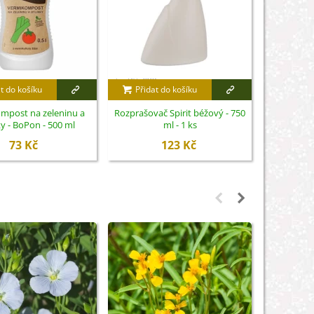
t do košíku
Přidat do košíku
Přidat
mpost na zeleninu a
Rozprašovač Spirit béžový - 750
Nůžky na 
y - BoPon - 500 ml
ml - 1 ks
S
73 Kč
123 Kč