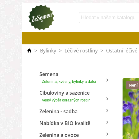
>
Bylinky
>
Léčivé rostliny
>
Ostatní léčivé 
Semena
Zelenina, květiny, bylinky a další
Není
Cibuloviny a sazenice
Velký výběr okrasných rostlin
Zelenina - sadba
Nabídka v BIO kvalitě
Zelenina a ovoce