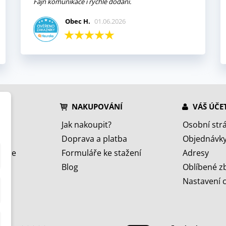
Fajn komunikace i rychlé dodání.
Obec H.
01.06.2026
NAKUPOVÁNÍ
VÁŠ ÚČE
Jak nakoupit?
Osobní str
Doprava a platba
Objednávk
jeme
Formuláře ke stažení
Adresy
Blog
Oblíbené z
Nastavení 