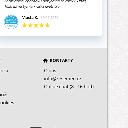
Zboží došlo v pořádku bez jediné chybičky. Dnes,
10.5. už mi tymián raší z květníku.
Vlasta K.
10.05.2026
T
KONTAKTY
ánka
O nás
y
info@zesemen.cz
Online chat (8 - 16 hod)
boží
cookies