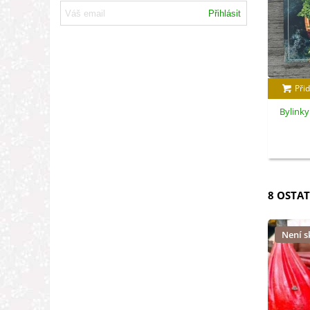
Přihlásit
Přid
Bylinky
8 OSTAT
Není 