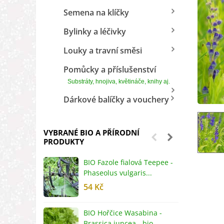
Semena na klíčky
Bylinky a léčivky
Louky a travní směsi
Pomůcky a příslušenství
Substráty, hnojiva, květináče, knihy aj.
Dárkové balíčky a vouchery
VYBRANÉ BIO A PŘÍRODNÍ
PRODUKTY
BIO Fazole fialová Teepee -
B
Phaseolus vulgaris...
R
54 Kč
5
BIO Hořčice Wasabina -
B
Brassica juncea - bio...
v