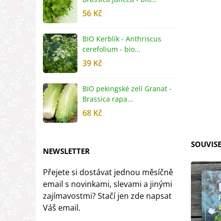
56 Kč
5
BIO Kerblík - Anthriscus
B
cerefolium - bio...
O
39 Kč
5
BIO pekingské zelí Granat -
B
Brassica rapa...
r
68 Kč
8
SOUVISE
NEWSLETTER
Přejete si dostávat jednou měsíčně
email s novinkami, slevami a jinými
zajímavostmi? Stačí jen zde napsat
Váš email.