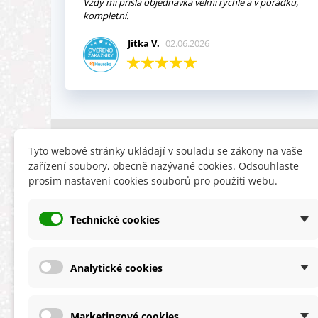
Vždy mi přišla objednávka velmi rychle a v pořádku,
kompletní.
Jitka V.
02.06.2026
INFORMACE
HLEDÁTE
Tyto webové stránky ukládají v souladu se zákony na vaše
zařízení soubory, obecně nazývané cookies. Odsouhlaste
Obchodní podmínky
Slevy
prosím nastavení cookies souborů pro použití webu.
Reklamační řád
Novinky
Ochrana osobních údajů
Nyní doporuču
Technické cookies
Cookies
Mapa stránek
ÚKZÚZ info a odkazy
Analytické cookies
Marketingové cookies