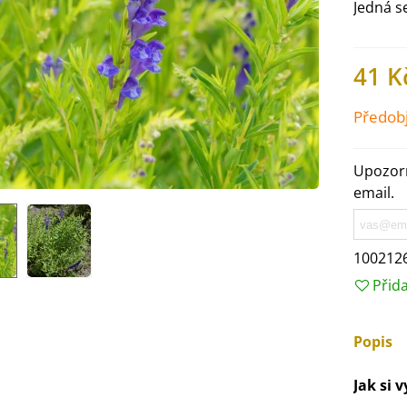
Jedná s
41 K
Předob
Upozorn
email.
100212
Přid
IO Ředkev bílá Laurin -
aphanus sativus - bio...
4 Kč
Popis
Jak si 
IO Mangold duhový - Beta
ulgaris - bio semena...