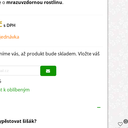
e o
mrazuvzdornou rostlinu
.
č
jednávka
íme vás, až produkt bude skladem. Vložte váš
6
at k oblíbeným
vypěstovat šišák?
0