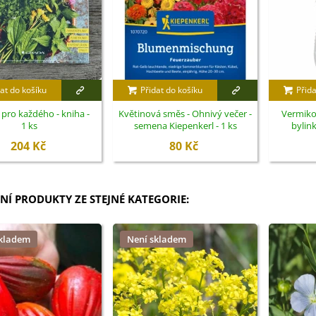
at do košíku
Přidat do košíku
Přida
 pro každého - kniha -
Květinová směs - Ohnivý večer -
Vermiko
1 ks
semena Kiepenkerl - 1 ks
bylink
204 Kč
80 Kč
NÍ PRODUKTY ZE STEJNÉ KATEGORIE:
skladem
Není skladem