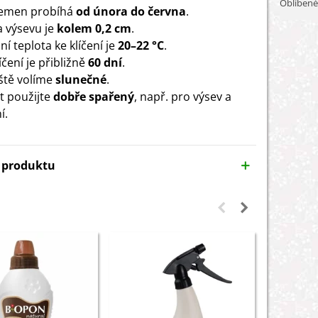
Oblíbené
semen probíhá
od února do června
.
 výsevu je
kolem 0,2 cm
.
í teplota ke klíčení je
20–22 °C
.
čení je přibližně
60 dní
.
ště volíme
slunečné
.
t použijte
dobře spařený
, např. pro výsev a
í.
y produktu