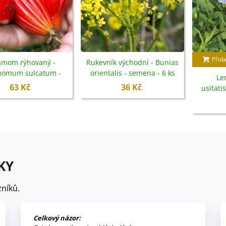
Přida
amom rýhovaný -
Rukevník východní - Bunias
momum sulcatum -
orientalis - semena - 6 ks
Le
semena - 5 ks
63 Kč
36 Kč
usitat
KY
níků.
Celkový názor: