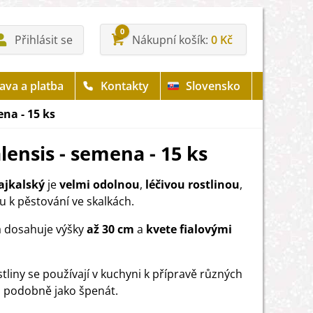
0
Přihlásit se
Nákupní košík
0 Kč
ava a platba
Kontakty
Slovensko
ena - 15 ks
alensis - semena - 15 ks
ajkalský
je
velmi odolnou
,
léčivou rostlinou
,
 k pěstování ve skalkách.
a dosahuje výšky
až 30 cm
a
kvete fialovými
stliny se používají v kuchyni k přípravě různých
 podobně jako špenát.