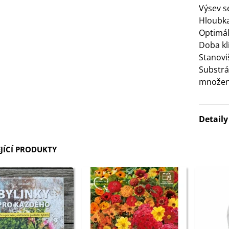
Výsev 
3 Kč
Hloubka
Optimáln
IO Bazalka pravá červená -
Doba klí
cimum basilicum -...
Stanovi
6 Kč
Substrá
množen
IO Stévie sladká - Stevia
ebaudiana - bio...
4 Kč
Detail
JÍCÍ PRODUKTY