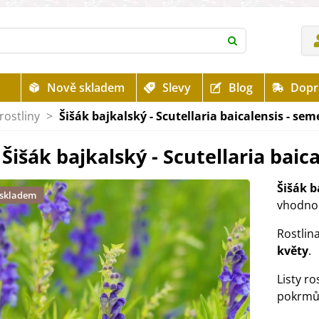
Nově skladem
Slevy
Blog
Dopr
rostliny
>
Šišák bajkalský - Scutellaria baicalensis - sem
Šišák bajkalský - Scutellaria baic
Šišák b
 skladem
vhodnou
Rostlin
květy
.
Listy ro
pokrmů