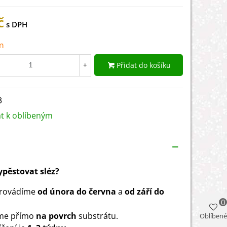
č
m
Přidat do košíku
+
3
at k oblíbeným
vypěstovat sléz?
provádíme
od února do června
a
od září do
0
me přímo
na povrch
substrátu.
Oblíbené