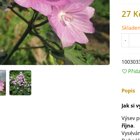
27 K
Sklade
-
100303
Přid
Popis
IO Ředkev bílá Laurin -
Jak si 
aphanus sativus - bio...
4 Kč
Výsev 
října
.
Vysévá
IO Mangold duhový - Beta
ulgaris - bio semena...