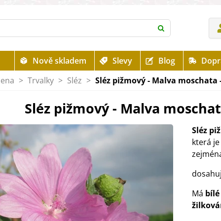
Nově skladem
Slevy
Blog
Dopr
mena
>
Trvalky
>
Sléz
>
Sléz pižmový - Malva moschata -
Sléz pižmový - Malva moschat
Sléz p
která je
zejména
dosahuj
Má
bílé
žilková