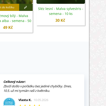
t do košíku
Sléz lesní - Malva sylvestris -
semena - 10 ks
žmový bílý - Malva
30 Kč
 alba - semena - 50
ks
49 Kč
Celkový názor:
Zboží došlo v pořádku bez jediné chybičky. Dnes,
10.5. už mi tymián raší z květníku.
Vlasta K.
10.05.2026