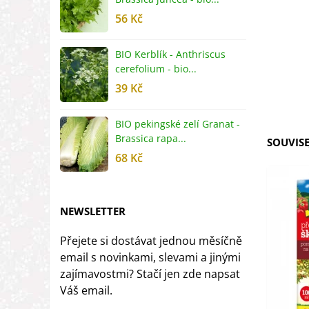
56 Kč
5
BIO Kerblík - Anthriscus
B
cerefolium - bio...
O
39 Kč
5
BIO pekingské zelí Granat -
B
Brassica rapa...
r
SOUVISE
68 Kč
8
NEWSLETTER
Přejete si dostávat jednou měsíčně
email s novinkami, slevami a jinými
zajímavostmi? Stačí jen zde napsat
Váš email.