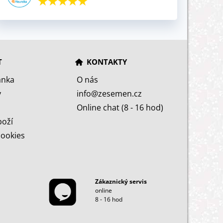
T
KONTAKTY
ánka
O nás
y
info@zesemen.cz
Online chat (8 - 16 hod)
boží
cookies
Zákaznický servis
online
8 - 16 hod