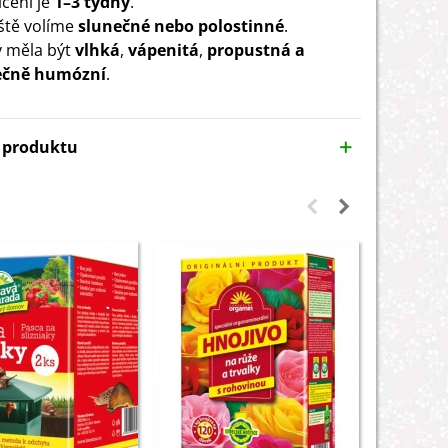
čení je
1–3 týdny
.
ště volíme
slunečné nebo polostinné
.
 měla být
vlhká
,
vápenitá
,
propustná a
ečně humózní
.
y produktu