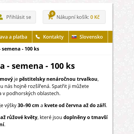
0
Přihlásit se
Nákupní košík
0 Kč
ava a platba
Kontakty
Slovensko
 semena - 100 ks
a - semena - 100 ks
ižmový
je
pěstitelsky nenáročnou trvalkou
,
 u nás hojně rozšířená. Spatřit ji můžete
 v podhorských oblastech.
e výšky
30–90 cm
a
kvete od června až do září
.
 až růžové květy
, které jsou
doplněny o tmavší
ní
.