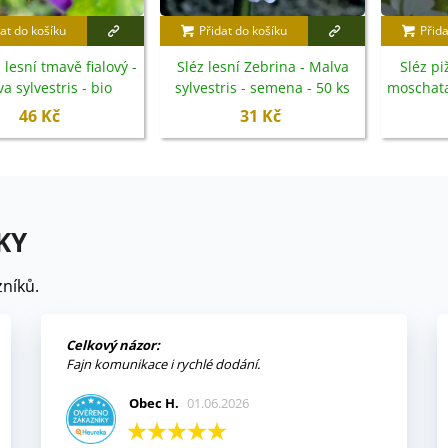
at do košíku
Přidat do košíku
Přida
 lesní tmavě fialový -
Sléz lesní Zebrina - Malva
Sléz pi
a sylvestris - bio
sylvestris - semena - 50 ks
moschata
emena - 50 ks
46 Kč
31 Kč
KY
níků.
Celkový názor:
Fajn komunikace i rychlé dodání.
Obec H.
01.06.2026