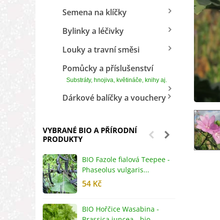
Semena na klíčky
Bylinky a léčivky
Louky a travní směsi
Pomůcky a příslušenství
Substráty, hnojiva, květináče, knihy aj.
Dárkové balíčky a vouchery
VYBRANÉ BIO A PŘÍRODNÍ
PRODUKTY
BIO Fazole fialová Teepee -
B
Phaseolus vulgaris...
R
54 Kč
5
BIO Hořčice Wasabina -
B
Brassica juncea - bio...
v