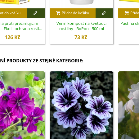
at do košíku
Přidat do košíku
Přida
a proti přezimujícím
Vermikompost na kvetoucí
Past na sl
 Ekol - ochrana rostlin
rostliny - BoPon - 500 ml
- 100 ml
126 Kč
73 Kč
NÍ PRODUKTY ZE STEJNÉ KATEGORIE: