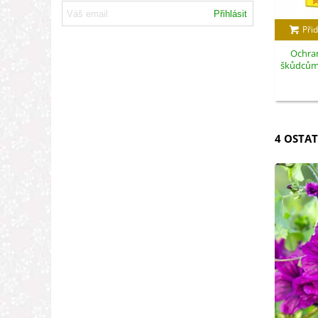
Přihlásit
Přid
Ochran
škůdcům -
4 OSTAT