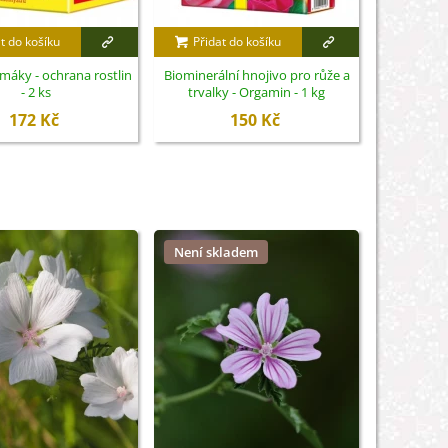
t do košíku
Přidat do košíku
Přidat
imáky - ochrana rostlin
Biominerální hnojivo pro růže a
Nůžky na 
- 2 ks
trvalky - Orgamin - 1 kg
S
172 Kč
150 Kč
Není skladem