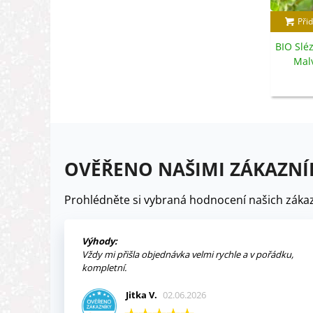
Přid
BIO Sléz
Malv
s
OVĚŘENO NAŠIMI ZÁKAZNÍ
Prohlédněte si vybraná hodnocení našich zákaz
Výhody:
Vždy mi přišla objednávka velmi rychle a v pořádku,
kompletní.
Jitka V.
02.06.2026