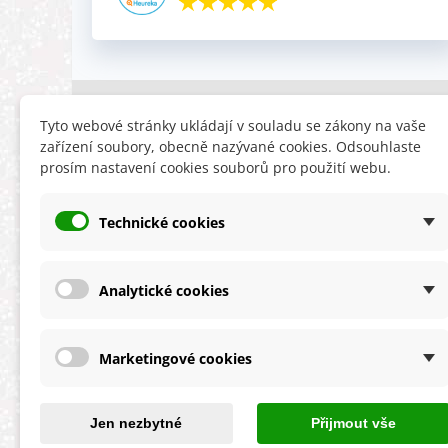
INFORMACE
HLEDÁTE
Tyto webové stránky ukládají v souladu se zákony na vaše
zařízení soubory, obecně nazývané cookies. Odsouhlaste
Obchodní podmínky
Slevy
prosím nastavení cookies souborů pro použití webu.
Reklamační řád
Novinky
Ochrana osobních údajů
Nyní doporuču
Technické cookies
Cookies
Mapa stránek
ÚKZÚZ info a odkazy
Analytické cookies
Marketingové cookies
★★★★★
4,9 celková spokojenost
s obchodem
Jen nezbytné
Přijmout vše