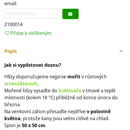
email.
2100014
Přidat k oblíbeným
Popis
Jak si vypěstovat dosnu?
Hlízy doporučujeme nejprve
mořit
v růstových
stimulátorech
.
Mořené hlízy vysaďte do
květináče
v tmavé a teplé
místnosti (kolem 18 °C) přibližně od konce února do
března.
Na venkovní záhon přesaďte nejdříve
v polovině
května
, protože kany jsou velmi citlivé na chlad.
Spon je
50 x 50 cm
.