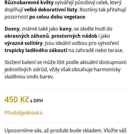
Různobarevné květy
vytvářejí působivý celek, který
doplňují
velké dekorativní listy
. Rostliny tak přitahují
pozornost
po celou dobu vegetace
.
Dosny
, známé také jako
kany
, se skvěle hodí do
okrasných záhonů
,
prostorných nádob
i jako
výrazné solitéry
. Jsou ideální volbou pro vytvoření
tropicky laděného zákoutí
na zahradě nebo terase.
Složení balení se může lišit podle aktuální dostupnosti
jednotlivých odrůd, vždy však obsahuje harmonicky
sladěnou směs barev.
450 Kč
Předobjednávka
Upozorníme vás, až produkt bude skladem. Vložte váš