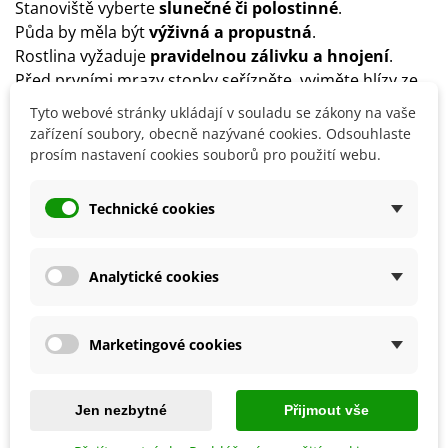
Stanoviště vyberte
slunečné či polostinné
.
Půda by měla být
výživná a propustná
.
Rostlina vyžaduje
pravidelnou zálivku a hnojení
.
Před prvními mrazy stonky seřízněte, vyjměte hlízy ze
země a očistěte je.
Tyto webové stránky ukládají v souladu se zákony na vaše
Hlízy se takto uloží do nádoby se suchou rašelinou či
zařízení soubory, obecně nazývané cookies. Odsouhlaste
pískem
do chladné místnosti při teplotě 5–15 °C
.
prosím nastavení cookies souborů pro použití webu.
Technické cookies
Detaily produktu
Analytické cookies
SOUVISEJÍCÍ PRODUKTY
Marketingové cookies
Jen nezbytné
Přijmout vše