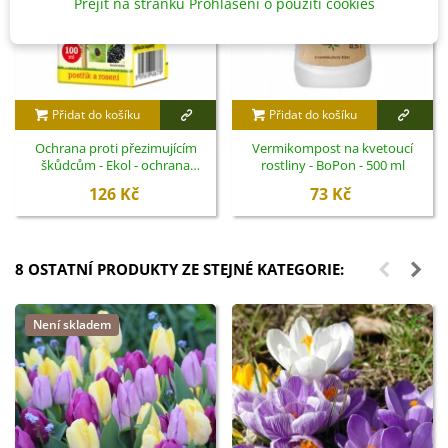
Přejít na stránku Prohlášení o použití cookies
Přidat do košíku
Přidat do košíku
Ochrana proti přezimujícím
Vermikompost na kvetoucí
škůdcům - Ekol - ochrana
rostliny - BoPon - 500 ml
rostlin - 100 ml
126 Kč
73 Kč
8 OSTATNÍ PRODUKTY ZE STEJNÉ KATEGORIE:
Není skladem