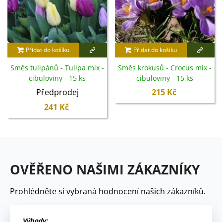
Přidat do košíku
Přidat do košíku
Směs tulipánů - Tulipa mix -
Směs krokusů - Crocus mix -
cibuloviny - 15 ks
cibuloviny - 15 ks
Předprodej
215 Kč
241 Kč
OVĚŘENO NAŠIMI ZÁKAZNÍKY
Prohlédněte si vybraná hodnocení našich zákazníků.
Výhody: