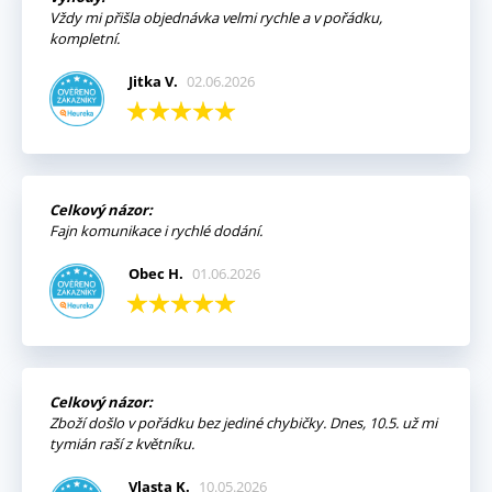
Vždy mi přišla objednávka velmi rychle a v pořádku,
kompletní.
Jitka V.
02.06.2026
Celkový názor:
Fajn komunikace i rychlé dodání.
Obec H.
01.06.2026
Celkový názor:
Zboží došlo v pořádku bez jediné chybičky. Dnes, 10.5. už mi
tymián raší z květníku.
Vlasta K.
10.05.2026