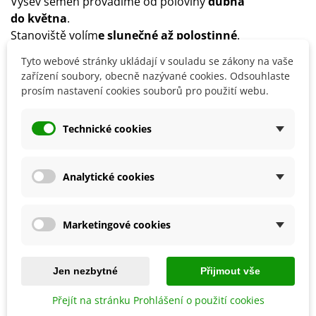
Výsev semen provádíme od poloviny
dubna
do května
.
Stanoviště volím
e slunečné až polostinné
.
Půda by měla být
výživná a dobře propustná
.
Tyto webové stránky ukládají v souladu se zákony na vaše
Doporučujeme pravidelnou dostatečnou zálivku a
zařízení soubory, obecně nazývané cookies. Odsouhlaste
hnojení.
prosím nastavení cookies souborů pro použití webu.
Technické cookies
Detaily produktu
Analytické cookies
SOUVISEJÍCÍ PRODUKTY
Marketingové cookies
Jen nezbytné
Přijmout vše
Přejít na stránku Prohlášení o použití cookies