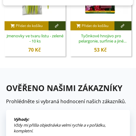
Přidat do košíku
Přidat do košíku
Jmenovky ve tvaru listu - zelené
Tyčinkové hnojivo pro
- 10 ks
pelargonie, surfinie a jiné
balkónové rostliny - Nohel
70 Kč
53 Kč
Garden - 48 ks
OVĚŘENO NAŠIMI ZÁKAZNÍKY
Prohlédněte si vybraná hodnocení našich zákazníků.
Výhody:
Vždy mi přišla objednávka velmi rychle a v pořádku,
kompletní.