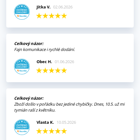
Jitka V.
02.06.2026
Celkový názor:
Fajn komunikace i rychlé dodání.
Obec H.
01.06.2026
Celkový názor:
Zboží došlo v pořádku bez jediné chybičky. Dnes, 10.5. už mi
tymián raší z květníku.
Vlasta K.
10.05.2026