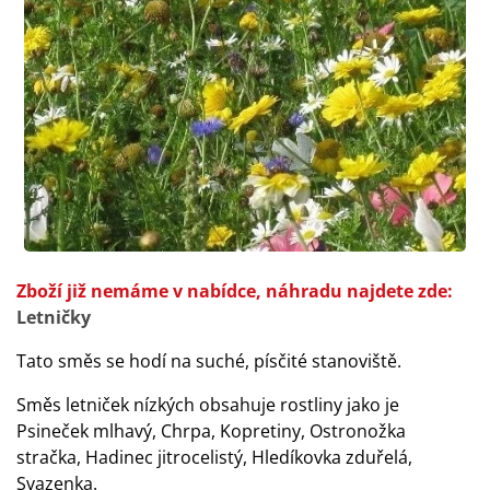
Zboží již nemáme v nabídce, náhradu najdete zde:
Letničky
Tato směs se hodí na suché, písčité stanoviště.
Směs letniček nízkých obsahuje rostliny jako je
Psineček mlhavý, Chrpa, Kopretiny, Ostronožka
stračka, Hadinec jitrocelistý, Hledíkovka zduřelá,
Svazenka.