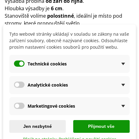
Výsadba probíhá
od září do října
.
Hloubka výsadby je
6 cm
.
Stanoviště volíme
polostinné
, ideální je místo pod
stromy, které propouštějí světlo.
Půda by měla být
hluboká
,
vlhká
,
propustná a
Tyto webové stránky ukládají v souladu se zákony na vaše
výživná
.
zařízení soubory, obecně nazývané cookies. Odsouhlaste
Rostlina by se neměla hnojit.
prosím nastavení cookies souborů pro použití webu.
Technické cookies
Detaily produktu
Analytické cookies
SOUVISEJÍCÍ PRODUKTY
Marketingové cookies
Jen nezbytné
Přijmout vše