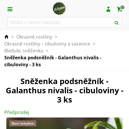
0
>
Okrasné rostliny
>
Okrasné rostliny – cibuloviny a sazenice
>
Bledule, sněženka
>
Sněženka podsněžník - Galanthus nivalis -
cibuloviny - 3 ks
Sněženka podsněžník -
Galanthus nivalis - cibuloviny -
3 ks
Předprodej
Není skladem