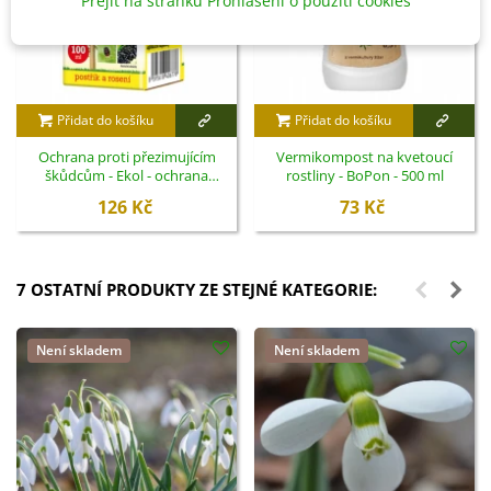
Přejít na stránku Prohlášení o použití cookies
Přidat do košíku
Přidat do košíku
Ochrana proti přezimujícím
Vermikompost na kvetoucí
škůdcům - Ekol - ochrana
rostliny - BoPon - 500 ml
rostlin - 100 ml
126 Kč
73 Kč
7 OSTATNÍ PRODUKTY ZE STEJNÉ KATEGORIE:
Není skladem
Není skladem