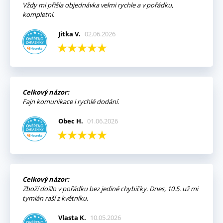
Vždy mi přišla objednávka velmi rychle a v pořádku,
kompletní.
Jitka V.
02.06.2026
Celkový názor:
Fajn komunikace i rychlé dodání.
Obec H.
01.06.2026
Celkový názor:
Zboží došlo v pořádku bez jediné chybičky. Dnes, 10.5. už mi
tymián raší z květníku.
Vlasta K.
10.05.2026